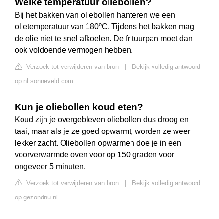
Welke temperatuur oliebollen?
Bij het bakken van oliebollen hanteren we een
olietemperatuur van 180ºC. Tijdens het bakken mag
de olie niet te snel afkoelen. De frituurpan moet dan
ook voldoende vermogen hebben.
Verzoek tot verwijderen van bron
|
Bekijk volledig antwoord
op nl.sonneveld.com
Kun je oliebollen koud eten?
Koud zijn je overgebleven oliebollen dus droog en
taai, maar als je ze goed opwarmt, worden ze weer
lekker zacht. Oliebollen opwarmen doe je in een
voorverwarmde oven voor op 150 graden voor
ongeveer 5 minuten.
Verzoek tot verwijderen van bron
|
Bekijk volledig antwoord
op gezondnu.nl