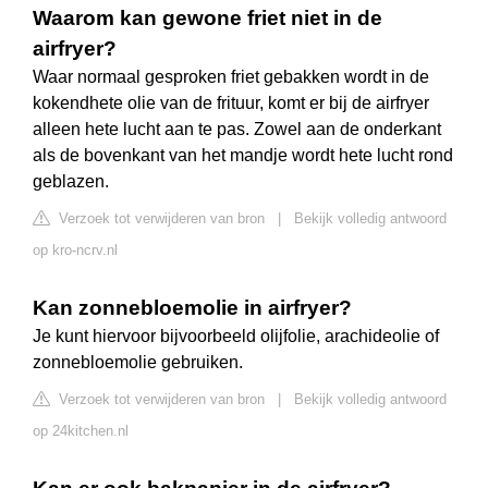
Waarom kan gewone friet niet in de
airfryer?
Waar normaal gesproken friet gebakken wordt in de
kokendhete olie van de frituur, komt er bij de airfryer
alleen hete lucht aan te pas. Zowel aan de onderkant
als de bovenkant van het mandje wordt hete lucht rond
geblazen.
Verzoek tot verwijderen van bron
|
Bekijk volledig antwoord
op kro-ncrv.nl
Kan zonnebloemolie in airfryer?
Je kunt hiervoor bijvoorbeeld olijfolie, arachideolie of
zonnebloemolie gebruiken.
Verzoek tot verwijderen van bron
|
Bekijk volledig antwoord
op 24kitchen.nl