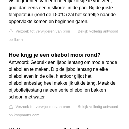
vis of groenten van een heerlijk korstje te voorzien,
gooi dan eens een rijstkorrel in de pan. Bij de juiste
temperatuur (rond de 180°C) zal het korreltje naar de
oppervlakte komen en beginnen garen.
Verzoek tot verwijderen van bron
|
Bekijk volledig antwoord
op flair.nl
Hoe krijg je een oliebol mooi rond?
Antwoord: Gebruik een ijsbollentang om mooie ronde
oliebollen te maken. Dip de ijsbollentang na elke
oliebol even in de olie, hierdoor glijdt het
oliebollenbeslag heel makkelijk uit de tang. Maak de
oijsbolletjestang na een serie oliebollen bakken
schoon met water.
Verzoek tot verwijderen van bron
|
Bekijk volledig antwoord
op koopmans.com