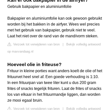
Kan er ook bakpapier in de airfryer?
Gebruik bakpapier en aluminiumfolie
Bakpapier en aluminiumfolie kan ook gewoon gebruikt
worden bij het bakken in de airfyer. Wees wel precies
met het gebruik van bakpapier, gebruik niet te veel.
Laat het niet over de rand van de mand/vorm steken.
Verzoek tot verwijderen van bron
|
Bekijk volledig antwoord
op maxvandaag.nl
Hoeveel olie in friteuse?
Frituur in kleine porties want anders koelt de olie of het
frituurvet heel snel af. Een goede verhouding is 1:10.
In een frituurpan van twee liter kunt u dus 200 gram
frites of snacks tegelijk frituren. Laat de frites of snacks
los van elkaar in het frituurmandje liggen, dan worden
ze mooi egaal bruin.
Verzoek tot verwijderen van bron
|
Bekijk volledig antwoord