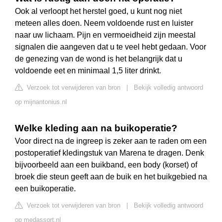
Ook al verloopt het herstel goed, u kunt nog niet
meteen alles doen. Neem voldoende rust en luister
naar uw lichaam. Pijn en vermoeidheid zijn meestal
signalen die aangeven dat u te veel hebt gedaan. Voor
de genezing van de wond is het belangrijk dat u
voldoende eet en minimaal 1,5 liter drinkt.
Verzoek tot verwijderen van bron
|
Bekijk volledig antwoord
op mijnantonius.nl
Welke kleding aan na buikoperatie?
Voor direct na de ingreep is zeker aan te raden om een
postoperatief kledingstuk van Marena te dragen. Denk
bijvoorbeeld aan een buikband, een body (korset) of
broek die steun geeft aan de buik en het buikgebied na
een buikoperatie.
Verzoek tot verwijderen van bron
|
Bekijk volledig antwoord
op medassort.nl