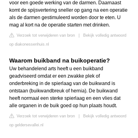
voor een goede werking van de darmen. Daarnaast
komt de spijsvertering sneller op gang na een operatie
als de darmen gestimuleerd worden door te eten. U
mag al kort na de operatie starten met drinken.
Verzoek tot verwijderen van bron
|
Bekijk volledig antwoord
op diakonessenhuis.nl
Waarom buikband na buikoperatie?
Uw behandelend arts heeft u een buikband
geadviseerd omdat er een zwakke plek of
onderbreking in de spierlaag van de buikwand is
ontstaan (buikwandbreuk of hernia). De buikwand
heeft normaal een sterke spierlaag en een vlies dat
alle organen in de buik goed op hun plaats houdt.
Verzoek tot verwijderen van bron
|
Bekijk volledig antwoord
op geldersevallei.nl