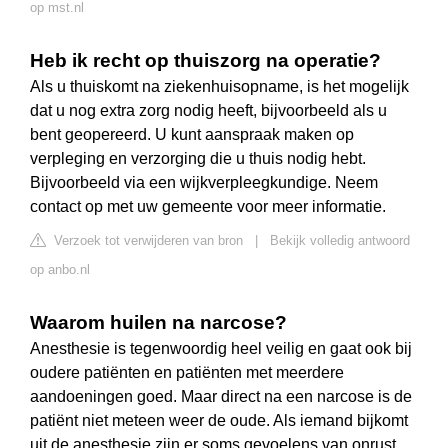
op mst.nl
Heb ik recht op thuiszorg na operatie?
Als u thuiskomt na ziekenhuisopname, is het mogelijk
dat u nog extra zorg nodig heeft, bijvoorbeeld als u
bent geopereerd. U kunt aanspraak maken op
verpleging en verzorging die u thuis nodig hebt.
Bijvoorbeeld via een wijkverpleegkundige. Neem
contact op met uw gemeente voor meer informatie.
Verzoek tot verwijderen van bron
|
Bekijk volledig antwoord
op anbo.nl
Waarom huilen na narcose?
Anesthesie is tegenwoordig heel veilig en gaat ook bij
oudere patiënten en patiënten met meerdere
aandoeningen goed. Maar direct na een narcose is de
patiënt niet meteen weer de oude. Als iemand bijkomt
uit de anesthesie zijn er soms gevoelens van onrust,