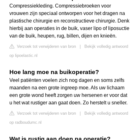
Compressiekleding. Compressiebroeken voor
vrouwen zijn speciaal ontworpen voor het dragen na
plastische chirurgie en reconstructieve chirurgie. Denk
hierbij aan operaties in de buik, vaser lipo of liposuctie
van de buik, heupen, rug, billen, dijen en knieën.
Verzoek tot verwijderen van bron
|
Bekijk volledig antwoord
op lipoelastic.nl
Hoe lang moe na buikoperatie?
Veel patiënten voelen zich nog dagen en soms zelfs
maanden na een grote ingreep moe. Als uw lichaam
een grote wond heeft zorgen uw hersenen er voor dat
u het wat rustiger aan gaat doen. Zo herstelt u sneller.
Verzoek tot verwijderen van bron
|
Bekijk volledig antwoord
op radboudumc.nl
Wat is rustig aan doen na operatie?