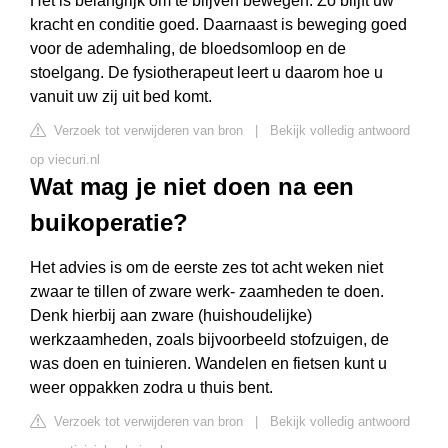
Het is belangrijk om te blijven bewegen. Zo blijft uw
kracht en conditie goed. Daarnaast is beweging goed
voor de ademhaling, de bloedsomloop en de
stoelgang. De fysiotherapeut leert u daarom hoe u
vanuit uw zij uit bed komt.
Verzoek tot verwijderen van bron
|
Bekijk volledig antwoord
op viecuri.nl
Wat mag je niet doen na een
buikoperatie?
Het advies is om de eerste zes tot acht weken niet
zwaar te tillen of zware werk- zaamheden te doen.
Denk hierbij aan zware (huishoudelijke)
werkzaamheden, zoals bijvoorbeeld stofzuigen, de
was doen en tuinieren. Wandelen en fietsen kunt u
weer oppakken zodra u thuis bent.
Verzoek tot verwijderen van bron
|
Bekijk volledig antwoord