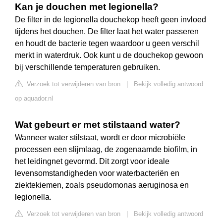
Kan je douchen met legionella?
De filter in de legionella douchekop heeft geen invloed
tijdens het douchen. De filter laat het water passeren
en houdt de bacterie tegen waardoor u geen verschil
merkt in waterdruk. Ook kunt u de douchekop gewoon
bij verschillende temperaturen gebruiken.
Verzoek tot verwijderen van bron
|
Bekijk volledig antwoord
op aquador.nl
Wat gebeurt er met stilstaand water?
Wanneer water stilstaat, wordt er door microbiële
processen een slijmlaag, de zogenaamde biofilm, in
het leidingnet gevormd. Dit zorgt voor ideale
levensomstandigheden voor waterbacteriën en
ziektekiemen, zoals pseudomonas aeruginosa en
legionella.
Verzoek tot verwijderen van bron
|
Bekijk volledig antwoord