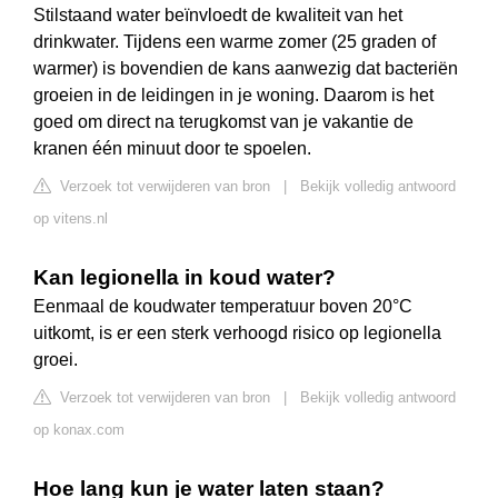
Stilstaand water beïnvloedt de kwaliteit van het
drinkwater. Tijdens een warme zomer (25 graden of
warmer) is bovendien de kans aanwezig dat bacteriën
groeien in de leidingen in je woning. Daarom is het
goed om direct na terugkomst van je vakantie de
kranen één minuut door te spoelen.
Verzoek tot verwijderen van bron
|
Bekijk volledig antwoord
op vitens.nl
Kan legionella in koud water?
Eenmaal de koudwater temperatuur boven 20°C
uitkomt, is er een sterk verhoogd risico op legionella
groei.
Verzoek tot verwijderen van bron
|
Bekijk volledig antwoord
op konax.com
Hoe lang kun je water laten staan?