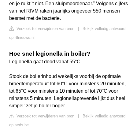
en je ruikt 't niet. Een sluipmoordenaar.'' Volgens cijfers
van het RIVM raken jaarlijks ongeveer 550 mensen
besmet met de bacterie.
Verzoek tot verwijderen van bron
|
Bekijk volledig antwoord
op rtlnieuws.nl
Hoe snel legionella in boiler?
Legionella gaat dood vanaf 55°C.
Stook de boilerinhoud wekelijks voorbij de optimale
broedtemperatuur: tot 60°C voor minstens 20 minuten,
tot 65°C voor minstens 10 minuten of tot 70°C voor
minstens 5 minuten. Legionellapreventie lijkt dus heel
simpel: zet je boiler hoger.
Verzoek tot verwijderen van bron
|
Bekijk volledig antwoord
op seds.be