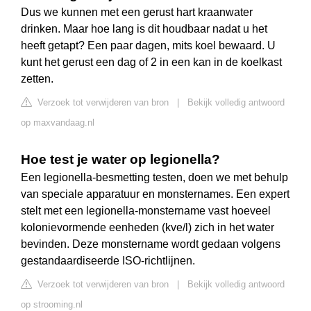
Dus we kunnen met een gerust hart kraanwater
drinken. Maar hoe lang is dit houdbaar nadat u het
heeft getapt? Een paar dagen, mits koel bewaard. U
kunt het gerust een dag of 2 in een kan in de koelkast
zetten.
Verzoek tot verwijderen van bron
|
Bekijk volledig antwoord
op maxvandaag.nl
Hoe test je water op legionella?
Een legionella-besmetting testen, doen we met behulp
van speciale apparatuur en monsternames. Een expert
stelt met een legionella-monstername vast hoeveel
kolonievormende eenheden (kve/l) zich in het water
bevinden. Deze monstername wordt gedaan volgens
gestandaardiseerde ISO-richtlijnen.
Verzoek tot verwijderen van bron
|
Bekijk volledig antwoord
op strooming.nl