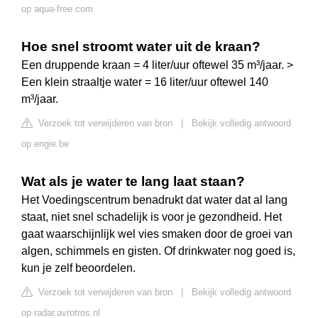
op aqua-free.com
Hoe snel stroomt water uit de kraan?
Een druppende kraan = 4 liter/uur oftewel 35 m³/jaar. >
Een klein straaltje water = 16 liter/uur oftewel 140
m³/jaar.
Verzoek tot verwijderen van bron
|
Bekijk volledig antwoord
op engie.be
Wat als je water te lang laat staan?
Het Voedingscentrum benadrukt dat water dat al lang
staat, niet snel schadelijk is voor je gezondheid. Het
gaat waarschijnlijk wel vies smaken door de groei van
algen, schimmels en gisten. Of drinkwater nog goed is,
kun je zelf beoordelen.
Verzoek tot verwijderen van bron
|
Bekijk volledig antwoord
op radar.avrotros.nl