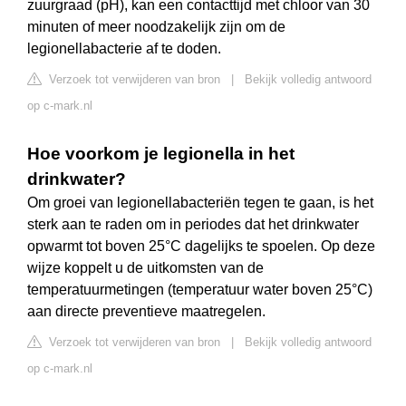
zuurgraad (pH), kan een contacttijd met chloor van 30
minuten of meer noodzakelijk zijn om de
legionellabacterie af te doden.
Verzoek tot verwijderen van bron
|
Bekijk volledig antwoord
op c-mark.nl
Hoe voorkom je legionella in het
drinkwater?
Om groei van legionellabacteriën tegen te gaan, is het
sterk aan te raden om in periodes dat het drinkwater
opwarmt tot boven 25°C dagelijks te spoelen. Op deze
wijze koppelt u de uitkomsten van de
temperatuurmetingen (temperatuur water boven 25°C)
aan directe preventieve maatregelen.
Verzoek tot verwijderen van bron
|
Bekijk volledig antwoord
op c-mark.nl