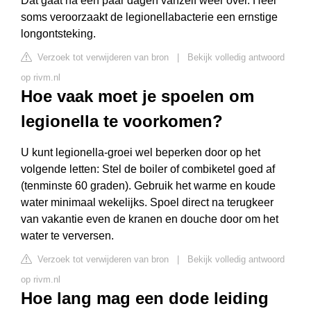
Dat gaat na een paar dagen vanzelf weer over. Heel
soms veroorzaakt de legionellabacterie een ernstige
longontsteking.
Verzoek tot verwijderen van bron
|
Bekijk volledig antwoord
op rivm.nl
Hoe vaak moet je spoelen om
legionella te voorkomen?
U kunt legionella-groei wel beperken door op het
volgende letten: Stel de boiler of combiketel goed af
(tenminste 60 graden). Gebruik het warme en koude
water minimaal wekelijks. Spoel direct na terugkeer
van vakantie even de kranen en douche door om het
water te verversen.
Verzoek tot verwijderen van bron
|
Bekijk volledig antwoord
op rivm.nl
Hoe lang mag een dode leiding