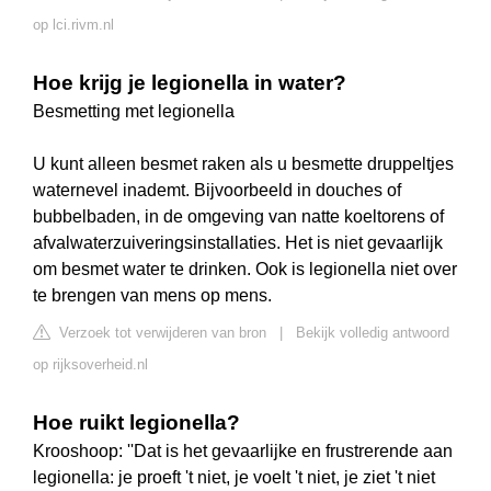
op lci.rivm.nl
Hoe krijg je legionella in water?
Besmetting met legionella
U kunt alleen besmet raken als u besmette druppeltjes
waternevel inademt. Bijvoorbeeld in douches of
bubbelbaden, in de omgeving van natte koeltorens of
afvalwaterzuiveringsinstallaties. Het is niet gevaarlijk
om besmet water te drinken. Ook is legionella niet over
te brengen van mens op mens.
Verzoek tot verwijderen van bron
|
Bekijk volledig antwoord
op rijksoverheid.nl
Hoe ruikt legionella?
Krooshoop: ''Dat is het gevaarlijke en frustrerende aan
legionella: je proeft 't niet, je voelt 't niet, je ziet 't niet