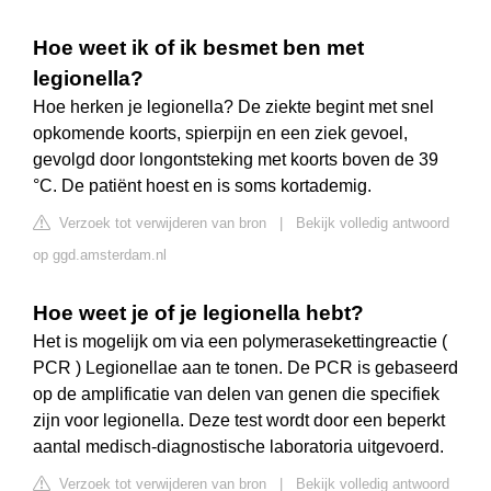
Hoe weet ik of ik besmet ben met
legionella?
Hoe herken je legionella? De ziekte begint met snel
opkomende koorts, spierpijn en een ziek gevoel,
gevolgd door longontsteking met koorts boven de 39
°C. De patiënt hoest en is soms kortademig.
Verzoek tot verwijderen van bron
|
Bekijk volledig antwoord
op ggd.amsterdam.nl
Hoe weet je of je legionella hebt?
Het is mogelijk om via een polymerasekettingreactie (
PCR ) Legionellae aan te tonen. De PCR is gebaseerd
op de amplificatie van delen van genen die specifiek
zijn voor legionella. Deze test wordt door een beperkt
aantal medisch-diagnostische laboratoria uitgevoerd.
Verzoek tot verwijderen van bron
|
Bekijk volledig antwoord