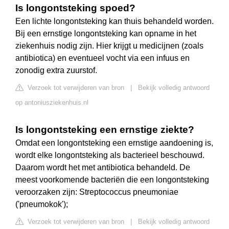
Is longontsteking spoed?
Een lichte longontsteking kan thuis behandeld worden.
Bij een ernstige longontsteking kan opname in het
ziekenhuis nodig zijn. Hier krijgt u medicijnen (zoals
antibiotica) en eventueel vocht via een infuus en
zonodig extra zuurstof.
Verzoek tot verwijderen van bron
|
Bekijk volledig antwoord
op antoniusziekenhuis.nl
Is longontsteking een ernstige ziekte?
Omdat een longontsteking een ernstige aandoening is,
wordt elke longontsteking als bacterieel beschouwd.
Daarom wordt het met antibiotica behandeld. De
meest voorkomende bacteriën die een longontsteking
veroorzaken zijn: Streptococcus pneumoniae
('pneumokok');
Verzoek tot verwijderen van bron
|
Bekijk volledig antwoord