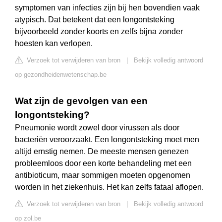
symptomen van infecties zijn bij hen bovendien vaak
atypisch. Dat betekent dat een longontsteking
bijvoorbeeld zonder koorts en zelfs bijna zonder
hoesten kan verlopen.
Verzoek tot verwijderen van bron
|
Bekijk volledig antwoord
op gezondheidenwetenschap.be
Wat zijn de gevolgen van een
longontsteking?
Pneumonie wordt zowel door virussen als door
bacteriën veroorzaakt. Een longontsteking moet men
altijd ernstig nemen. De meeste mensen genezen
probleemloos door een korte behandeling met een
antibioticum, maar sommigen moeten opgenomen
worden in het ziekenhuis. Het kan zelfs fataal aflopen.
Verzoek tot verwijderen van bron
|
Bekijk volledig antwoord
op zol.be