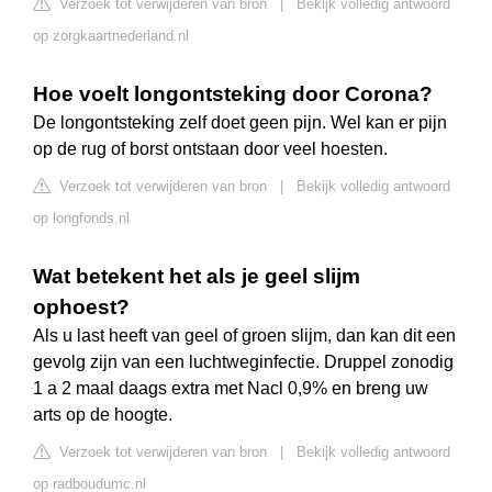
Verzoek tot verwijderen van bron
|
Bekijk volledig antwoord
op zorgkaartnederland.nl
Hoe voelt longontsteking door Corona?
De longontsteking zelf doet geen pijn. Wel kan er pijn
op de rug of borst ontstaan door veel hoesten.
Verzoek tot verwijderen van bron
|
Bekijk volledig antwoord
op longfonds.nl
Wat betekent het als je geel slijm
ophoest?
Als u last heeft van geel of groen slijm, dan kan dit een
gevolg zijn van een luchtweginfectie. Druppel zonodig
1 a 2 maal daags extra met Nacl 0,9% en breng uw
arts op de hoogte.
Verzoek tot verwijderen van bron
|
Bekijk volledig antwoord
op radboudumc.nl