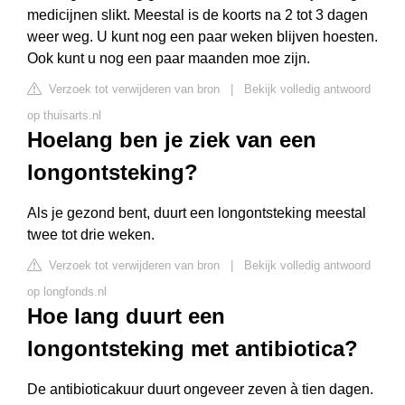
medicijnen slikt. Meestal is de koorts na 2 tot 3 dagen
weer weg. U kunt nog een paar weken blijven hoesten.
Ook kunt u nog een paar maanden moe zijn.
Verzoek tot verwijderen van bron
|
Bekijk volledig antwoord
op thuisarts.nl
Hoelang ben je ziek van een
longontsteking?
Als je gezond bent, duurt een longontsteking meestal
twee tot drie weken.
Verzoek tot verwijderen van bron
|
Bekijk volledig antwoord
op longfonds.nl
Hoe lang duurt een
longontsteking met antibiotica?
De antibioticakuur duurt ongeveer zeven à tien dagen.