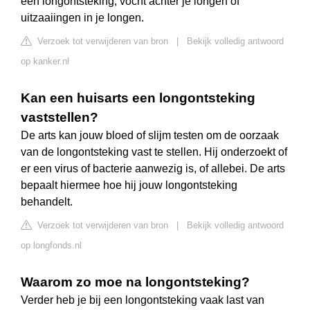
een longontsteking, vocht achter je longen of
uitzaaiingen in je longen.
Verzoek tot verwijderen van bron
|
Bekijk volledig antwoord
op kanker.nl
Kan een huisarts een longontsteking
vaststellen?
De arts kan jouw bloed of slijm testen om de oorzaak
van de longontsteking vast te stellen. Hij onderzoekt of
er een virus of bacterie aanwezig is, of allebei. De arts
bepaalt hiermee hoe hij jouw longontsteking
behandelt.
Verzoek tot verwijderen van bron
|
Bekijk volledig antwoord
op longfonds.nl
Waarom zo moe na longontsteking?
Verder heb je bij een longontsteking vaak last van