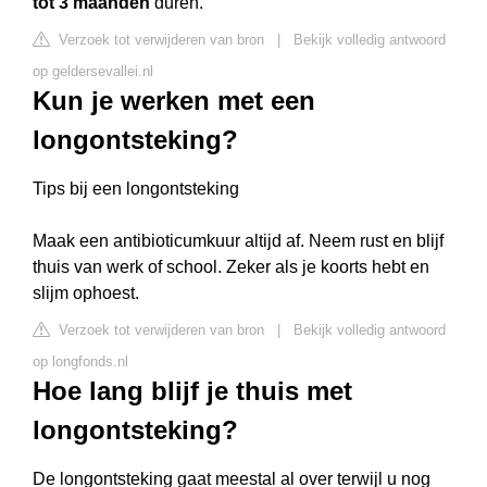
tot 3 maanden
duren.
Verzoek tot verwijderen van bron
|
Bekijk volledig antwoord
op geldersevallei.nl
Kun je werken met een
longontsteking?
Tips bij een longontsteking
Maak een antibioticumkuur altijd af. Neem rust en blijf
thuis van werk of school. Zeker als je koorts hebt en
slijm ophoest.
Verzoek tot verwijderen van bron
|
Bekijk volledig antwoord
op longfonds.nl
Hoe lang blijf je thuis met
longontsteking?
De longontsteking gaat meestal al over terwijl u nog