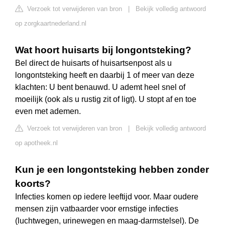
Verzoek tot verwijderen van bron
|
Bekijk volledig antwoord
op zorgkaartnederland.nl
Wat hoort huisarts bij longontsteking?
Bel direct de huisarts of huisartsenpost als u
longontsteking heeft en daarbij 1 of meer van deze
klachten: U bent benauwd. U ademt heel snel of
moeilijk (ook als u rustig zit of ligt). U stopt af en toe
even met ademen.
Verzoek tot verwijderen van bron
|
Bekijk volledig antwoord
op apotheek.nl
Kun je een longontsteking hebben zonder
koorts?
Infecties komen op iedere leeftijd voor. Maar oudere
mensen zijn vatbaarder voor ernstige infecties
(luchtwegen, urinewegen en maag-darmstelsel). De