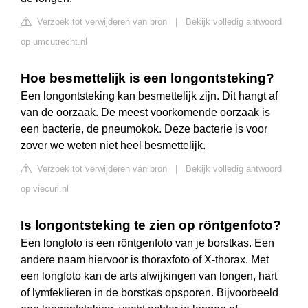
Verzoek tot verwijderen van bron
|
Bekijk volledig antwoord
op umcutrecht.nl
Hoe besmettelijk is een longontsteking?
Een longontsteking kan besmettelijk zijn. Dit hangt af
van de oorzaak. De meest voorkomende oorzaak is
een bacterie, de pneumokok. Deze bacterie is voor
zover we weten niet heel besmettelijk.
Verzoek tot verwijderen van bron
|
Bekijk volledig antwoord
op viecuri.nl
Is longontsteking te zien op röntgenfoto?
Een longfoto is een röntgenfoto van je borstkas. Een
andere naam hiervoor is thoraxfoto of X-thorax. Met
een longfoto kan de arts afwijkingen van longen, hart
of lymfeklieren in de borstkas opsporen. Bijvoorbeeld