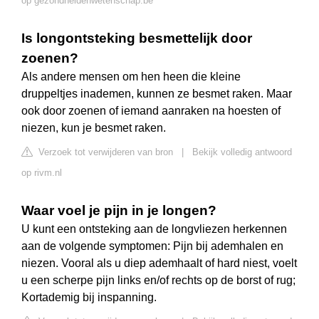
op gezondheidenwetenschap.be
Is longontsteking besmettelijk door
zoenen?
Als andere mensen om hen heen die kleine
druppeltjes inademen, kunnen ze besmet raken. Maar
ook door zoenen of iemand aanraken na hoesten of
niezen, kun je besmet raken.
Verzoek tot verwijderen van bron
|
Bekijk volledig antwoord
op rivm.nl
Waar voel je pijn in je longen?
U kunt een ontsteking aan de longvliezen herkennen
aan de volgende symptomen: Pijn bij ademhalen en
niezen. Vooral als u diep ademhaalt of hard niest, voelt
u een scherpe pijn links en/of rechts op de borst of rug;
Kortademig bij inspanning.