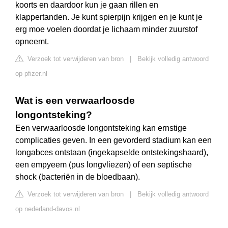
koorts en daardoor kun je gaan rillen en
klappertanden. Je kunt spierpijn krijgen en je kunt je
erg moe voelen doordat je lichaam minder zuurstof
opneemt.
Verzoek tot verwijderen van bron
|
Bekijk volledig antwoord
op pfizer.nl
Wat is een verwaarloosde
longontsteking?
Een verwaarloosde longontsteking kan ernstige
complicaties geven. In een gevorderd stadium kan een
longabces ontstaan (ingekapselde ontstekingshaard),
een empyeem (pus longvliezen) of een septische
shock (bacteriën in de bloedbaan).
Verzoek tot verwijderen van bron
|
Bekijk volledig antwoord
op nederland-davos.nl