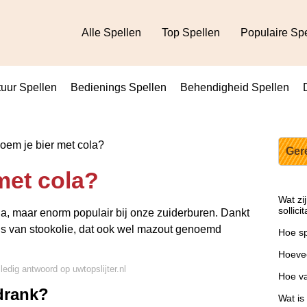
Alle Spellen
Top Spellen
Populaire Sp
uur Spellen
Bedienings Spellen
Behendigheid Spellen
em je bier met cola?
Ger
met cola?
Wat zi
sollici
la, maar enorm populair bij onze zuiderburen. Dankt
ls van stookolie, dat ook wel mazout genoemd
Hoe sp
Hoevee
ledig antwoord op uwtopslijter.nl
Hoe va
drank?
Wat is