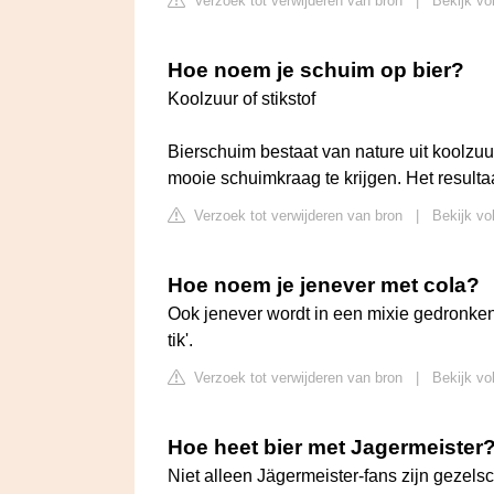
Verzoek tot verwijderen van bron
|
Bekijk vo
Hoe noem je schuim op bier?
Koolzuur of stikstof
Bierschuim bestaat van nature uit koolzuu
mooie schuimkraag te krijgen. Het resultaa
Verzoek tot verwijderen van bron
|
Bekijk vo
Hoe noem je jenever met cola?
Ook jenever wordt in een mixie gedronken
tik'.
Verzoek tot verwijderen van bron
|
Bekijk vo
Hoe heet bier met Jagermeister
Niet alleen Jägermeister-fans zijn gezel