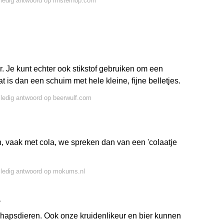
lledig antwoord op misterhop.com
r. Je kunt echter ook stikstof gebruiken om een
t is dan een schuim met hele kleine, fijne belletjes.
lledig antwoord op beerwulf.com
, vaak met cola, we spreken dan van een 'colaatje
lledig antwoord op mokums.nl
?
schapsdieren. Ook onze kruidenlikeur en bier kunnen