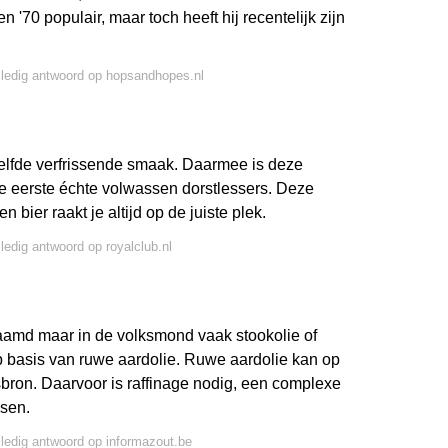
 '70 populair, maar toch heeft hij recentelijk zijn
lledig antwoord op hopsandhopes.nl
lfde verfrissende smaak. Daarmee is deze
de eerste échte volwassen dorstlessers. Deze
bier raakt je altijd op de juiste plek.
lledig antwoord op royalclub.nl
aamd maar in de volksmond vaak stookolie of
op basis van ruwe aardolie. Ruwe aardolie kan op
sbron. Daarvoor is raffinage nodig, een complexe
ssen.
lledig antwoord op informazout.be