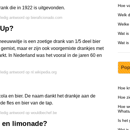
Hoe va
rank die in 1922 is uitgevonden.
Welk d
lledig antwoord op bieraficionado.com
Welke 
7Up?
Wat is
euwwitje is een zoetige drank van 1/5 deel bier
Wat is
f gemixt, maar er zijn ook voorgemixte drankjes met
arkt. In Nederland was het vooral in de jaren 60 en
Pop
lledig antwoord op nl.wikipedia.org
Hoe kr
ola en bier. De naam dankt het drankje aan de
Hoe zi
 de fles en bier van de tap.
Hoe we
Whats
lledig antwoord op wouldbechef.be
Is het
r en limonade?
Wat is