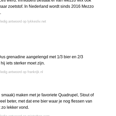
es werd. Inmiddels bestaat er van Mezzo Mix ook
 maar zoetstof. In Nederland wordt sinds 2016 Mezzo
.
lledig antwoord op lykkesliv.net
 Dus grenadine aangelengd met 1/3 bier en 2/3
ij iets sterker moet zijn.
ledig antwoord op frankrijk.nl
en smaak) maken met je favoriete Quadrupel, Stout of
veel beter, met dat ene bier waar je nog flessen van
t zo lekker vond.