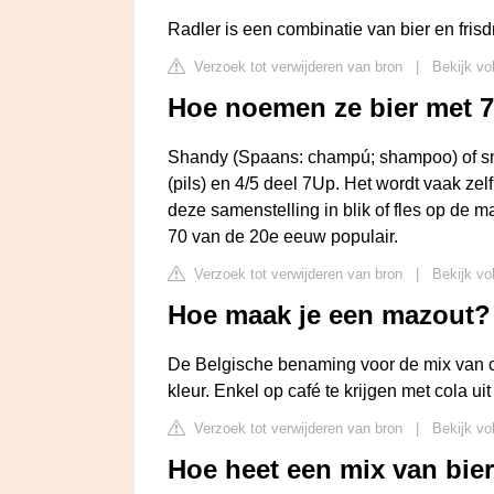
Radler is een combinatie van bier en frisd
Verzoek tot verwijderen van bron
|
Bekijk vo
Hoe noemen ze bier met 
Shandy (Spaans: champú; shampoo) of sne
(pils) en 4/5 deel 7Up. Het wordt vaak zel
deze samenstelling in blik of fles op de m
70 van de 20e eeuw populair.
Verzoek tot verwijderen van bron
|
Bekijk vo
Hoe maak je een mazout?
De Belgische benaming voor de mix van c
kleur. Enkel op café te krijgen met cola uit
Verzoek tot verwijderen van bron
|
Bekijk vo
Hoe heet een mix van bie