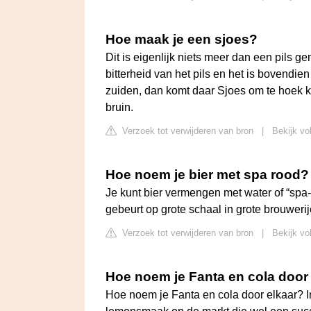
Hoe maak je een sjoes?
Dit is eigenlijk niets meer dan een pils 
bitterheid van het pils en het is bovendie
zuiden, dan komt daar Sjoes om te hoek ki
bruin.
Verzoek tot verwijderen van bron
|
Bekijk vo
Hoe noem je bier met spa rood?
Je kunt bier vermengen met water of “spa-
gebeurt op grote schaal in grote brouweri
Verzoek tot verwijderen van bron
|
Bekijk vo
Hoe noem je Fanta en cola door
Hoe noem je Fanta en cola door elkaar? I