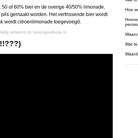
k 50 of 60% bier en de overige 40/50% limonade.
Hoe we
n pils gemaakt worden. Het verfrissende bier wordt
Hoevee
aak wordt citroenlimonade toegevoegd.
pensi
lledig antwoord op horecagoedkoop.nl
Waarom
!!???)
Wat te
Waardo