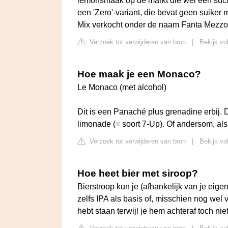
lemonsmaak op de markt die wel een succ
een 'Zero'-variant, die bevat geen suiker
Mix verkocht onder de naam Fanta Mezzo
Verzoek tot verwijderen van bron
|
Bekijk vo
Hoe maak je een Monaco?
Le Monaco (met alcohol)
Dit is een Panaché plus grenadine erbij.
limonade (= soort 7-Up). Of andersom, als h
Verzoek tot verwijderen van bron
|
Bekijk vol
Hoe heet bier met siroop?
Bierstroop kun je (afhankelijk van je eig
zelfs IPA als basis of, misschien nog wel 
hebt staan terwijl je hem achteraf toch nie