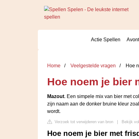
Actie Spellen
Avont
Home
Veelgestelde vragen
Hoe no
Hoe noem je bier 
Mazout
. Een simpele mix van bier met co
zijn naam aan de donker bruine kleur zoa
wordt.
Verzoek tot verwijderen van bron
|
Bekijk vol
Hoe noem je bier met fris