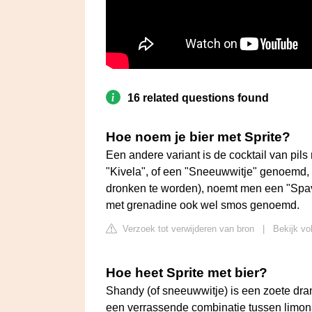
16 related questions found
Hoe noem je bier met Sprite?
Een andere variant is de cocktail van pils
"Kivela", of een "Sneeuwwitje" genoemd, e
dronken te worden), noemt men een "Spave
met grenadine ook wel smos genoemd.
Verzoek tot verwijderen van bron
|
Bekijk vo
Hoe heet Sprite met bier?
Shandy (of sneeuwwitje) is een zoete drank
een verrassende combinatie tussen limona