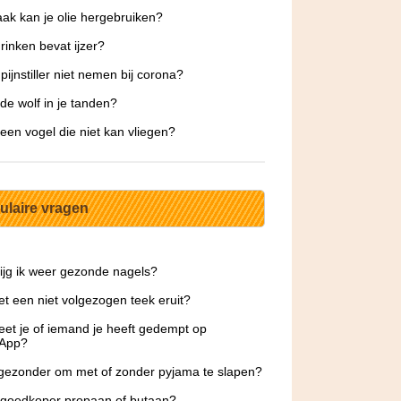
ak kan je olie hergebruiken?
rinken bevat ijzer?
pijnstiller niet nemen bij corona?
 de wolf in je tanden?
 een vogel die niet kan vliegen?
ulaire vragen
ijg ik weer gezonde nagels?
et een niet volgezogen teek eruit?
et je of iemand je heeft gedempt op
App?
 gezonder om met of zonder pyjama te slapen?
 goedkoper propaan of butaan?