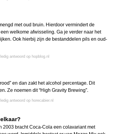
gemengd met oud bruin. Hierdoor vermindert de
n een welkome afwisseling. Ga je verder naar het
jken. Ook hierbij zijn de bestanddelen pils en oud-
lledig antwoord op hopblog.nl
rood” en dan zakt het alcohol percentage. Dit
jen. Ze noemen dit “High Gravity Brewing”.
lledig antwoord op horecabier.nl
 elkaar?
n 2003 bracht Coca-Cola een colavariant met