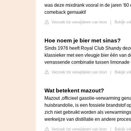
was deze mixdrank vooral in de jaren '60 en
comeback gemaakt!
Verzoek tot verwijderen van bron
|
Bekijk vo
Hoe noem je bier met sinas?
Sinds 1976 heeft Royal Club Shandy deze
klassieker met een vleugje bier één van 
verrassende combinatie tussen limonade en 
Verzoek tot verwijderen van bron
|
Bekijk vo
Wat betekent mazout?
Mazout ,officieel gasolie-verwarming gen
huisbrandolie, is een fossiele brandstof 
zich niet gebruikt worden als verwarming
werkwijze van distillatie en andere proce
Verzoek tot verwijderen van bron
|
Bekijk vo