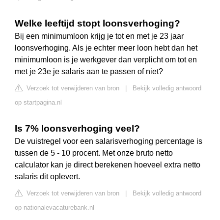
Welke leeftijd stopt loonsverhoging?
Bij een minimumloon krijg je tot en met je 23 jaar
loonsverhoging. Als je echter meer loon hebt dan het
minimumloon is je werkgever dan verplicht om tot en
met je 23e je salaris aan te passen of niet?
Verzoek tot verwijderen van bron
|
Bekijk volledig antwoord
op startpagina.nl
Is 7% loonsverhoging veel?
De vuistregel voor een salarisverhoging percentage is
tussen de 5 - 10 procent. Met onze bruto netto
calculator kan je direct berekenen hoeveel extra netto
salaris dit oplevert.
Verzoek tot verwijderen van bron
|
Bekijk volledig antwoord
op nationalevacaturebank.nl