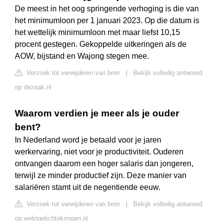
De meest in het oog springende verhoging is die van
het minimumloon per 1 januari 2023. Op die datum is
het wettelijk minimumloon met maar liefst 10,15
procent gestegen. Gekoppelde uitkeringen als de
AOW, bijstand en Wajong stegen mee.
Verzoek tot verwijderen van bron
|
Bekijk volledig antwoord
op dezaak.nl
Waarom verdien je meer als je ouder
bent?
In Nederland word je betaald voor je jaren
werkervaring, niet voor je productiviteit. Ouderen
ontvangen daarom een hoger salaris dan jongeren,
terwijl ze minder productief zijn. Deze manier van
salariëren stamt uit de negentiende eeuw.
Verzoek tot verwijderen van bron
|
Bekijk volledig antwoord
op welingelichtekringen.nl