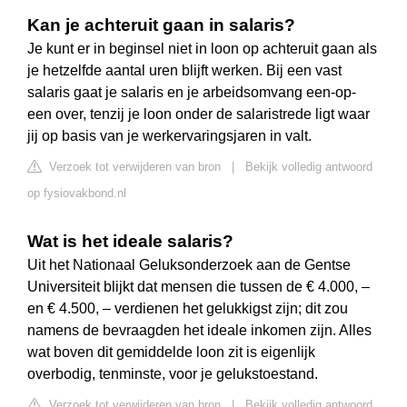
Kan je achteruit gaan in salaris?
Je kunt er in beginsel niet in loon op achteruit gaan als
je hetzelfde aantal uren blijft werken. Bij een vast
salaris gaat je salaris en je arbeidsomvang een-op-
een over, tenzij je loon onder de salaristrede ligt waar
jij op basis van je werkervaringsjaren in valt.
Verzoek tot verwijderen van bron
|
Bekijk volledig antwoord
op fysiovakbond.nl
Wat is het ideale salaris?
Uit het Nationaal Geluksonderzoek aan de Gentse
Universiteit blijkt dat mensen die tussen de € 4.000, –
en € 4.500, – verdienen het gelukkigst zijn; dit zou
namens de bevraagden het ideale inkomen zijn. Alles
wat boven dit gemiddelde loon zit is eigenlijk
overbodig, tenminste, voor je gelukstoestand.
Verzoek tot verwijderen van bron
|
Bekijk volledig antwoord