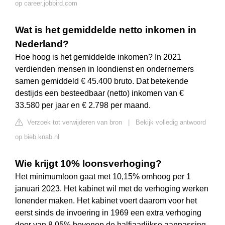
op career.jobbird.com
Wat is het gemiddelde netto inkomen in
Nederland?
Hoe hoog is het gemiddelde inkomen? In 2021
verdienden mensen in loondienst en ondernemers
samen gemiddeld € 45.400 bruto. Dat betekende
destijds een besteedbaar (netto) inkomen van €
33.580 per jaar en € 2.798 per maand.
Verzoek tot verwijderen van bron
|
Bekijk volledig antwoord
op bieb.knab.nl
Wie krijgt 10% loonsverhoging?
Het minimumloon gaat met 10,15% omhoog per 1
januari 2023. Het kabinet wil met de verhoging werken
lonender maken. Het kabinet voert daarom voor het
eerst sinds de invoering in 1969 een extra verhoging
door van 8,05% bovenop de halfjaarlijkse aanpassing.