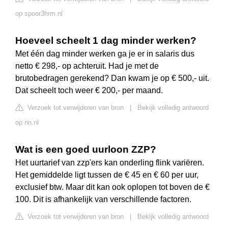
op spoor3hrm.nl
Hoeveel scheelt 1 dag minder werken?
Met één dag minder werken ga je er in salaris dus
netto € 298,- op achteruit. Had je met de
brutobedragen gerekend? Dan kwam je op € 500,- uit.
Dat scheelt toch weer € 200,- per maand.
Verzoek tot verwijderen van bron
|
Bekijk volledig antwoord
op nn.nl
Wat is een goed uurloon ZZP?
Het uurtarief van zzp'ers kan onderling flink variëren.
Het gemiddelde ligt tussen de € 45 en € 60 per uur,
exclusief btw. Maar dit kan ook oplopen tot boven de €
100. Dit is afhankelijk van verschillende factoren.
Verzoek tot verwijderen van bron
|
Bekijk volledig antwoord