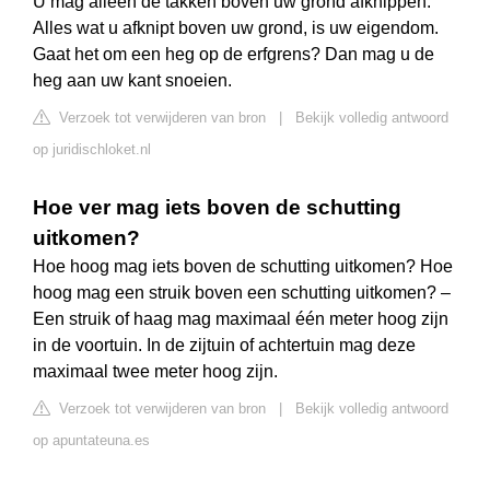
U mag alleen de takken boven uw grond afknippen.
Alles wat u afknipt boven uw grond, is uw eigendom.
Gaat het om een heg op de erfgrens? Dan mag u de
heg aan uw kant snoeien.
Verzoek tot verwijderen van bron
|
Bekijk volledig antwoord
op juridischloket.nl
Hoe ver mag iets boven de schutting
uitkomen?
Hoe hoog mag iets boven de schutting uitkomen? Hoe
hoog mag een struik boven een schutting uitkomen? –
Een struik of haag mag maximaal één meter hoog zijn
in de voortuin. In de zijtuin of achtertuin mag deze
maximaal twee meter hoog zijn.
Verzoek tot verwijderen van bron
|
Bekijk volledig antwoord
op apuntateuna.es