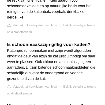
de reuk van chemicaliën. Kies daarom voor
schoonmaakmiddelen op natuurlijke basis voor het
reinigen van de kattenbak, voerbak, drinkbak en
dergelijke.
Verzoek tot verwijderen van bron
|
Bekijk volledig antwoord
op dierapotheker.nl
Is schoonmaakazijn giftig voor katten?
Kattenpis schoonmaken met azijn wordt afgeraden
omdat de geur van azijn de kat juist uitnodigt om daar
weer te plassen. Ook chloor en ammonia zijn geen
aanraders. Dit zijn bijtende schoonmaakmiddelen die
schadelijk zijn voor de ondergrond en voor de
gezondheid van de kat.
Verzoek tot verwijderen van bron
|
Bekijk volledig antwoord
op driehoekzeep.nl