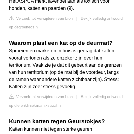
Het ASPCA merkt lavendel aan als toxisch voor
honden, katten en paarden (9).
Verzoek tot verwijderen van bron
|
Bekijk volledig antwoord
op degroeneos.nl
Waarom plast een kat op de deurmat?
Sproeien en markeren in huis is gedrag dat katten
vooral vertonen als ze onzeker zijn over hun
territorium. Vaak zie je dat dit gebeurt aan de grenzen
van hun territorium (op de mat bij de voordeur, langs
de ramen waar andere katten zichtbaar zijn). Stress:
Katten zijn zeer stress gevoelig.
Verzoek tot verwijderen van bron
|
Bekijk volledig antwoord
op dierenkliniekmarnixstraat.nl
Kunnen katten tegen Geurstokjes?
Katten kunnen niet tegen sterke geuren