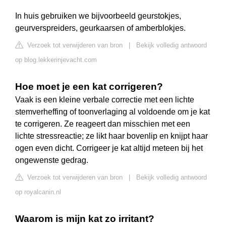
In huis gebruiken we bijvoorbeeld geurstokjes,
geurverspreiders, geurkaarsen of amberblokjes.
Verzoek tot verwijderen van bron
|
Bekijk volledig antwoord
op blog.lekkerinjevacht.com
Hoe moet je een kat corrigeren?
Vaak is een kleine verbale correctie met een lichte
stemverheffing of toonverlaging al voldoende om je kat
te corrigeren. Ze reageert dan misschien met een
lichte stressreactie; ze likt haar bovenlip en knijpt haar
ogen even dicht. Corrigeer je kat altijd meteen bij het
ongewenste gedrag.
Verzoek tot verwijderen van bron
|
Bekijk volledig antwoord
op royalcanin.nl
Waarom is mijn kat zo irritant?