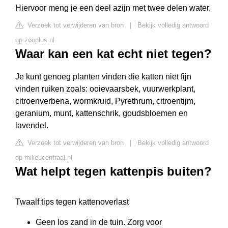
Hiervoor meng je een deel azijn met twee delen water.
Verzoek tot verwijderen van bron
|
Bekijk volledig antwoord
op zooplus.nl
Waar kan een kat echt niet tegen?
Je kunt genoeg planten vinden die katten niet fijn
vinden ruiken zoals: ooievaarsbek, vuurwerkplant,
citroenverbena, wormkruid, Pyrethrum, citroentijm,
geranium, munt, kattenschrik, goudsbloemen en
lavendel.
Verzoek tot verwijderen van bron
|
Bekijk volledig antwoord
op milieucentraal.nl
Wat helpt tegen kattenpis buiten?
Twaalf tips tegen kattenoverlast
Geen los zand in de tuin. Zorg voor