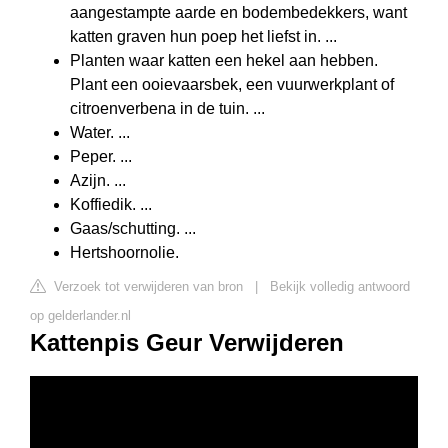
aangestampte aarde en bodembedekkers, want
katten graven hun poep het liefst in. ...
Planten waar katten een hekel aan hebben.
Plant een ooievaarsbek, een vuurwerkplant of
citroenverbena in de tuin. ...
Water. ...
Peper. ...
Azijn. ...
Koffiedik. ...
Gaas/schutting. ...
Hertshoornolie.
Verzoek tot verwijderen van bron
|
Bekijk volledig antwoord
op gelderlander.nl
Kattenpis Geur Verwijderen