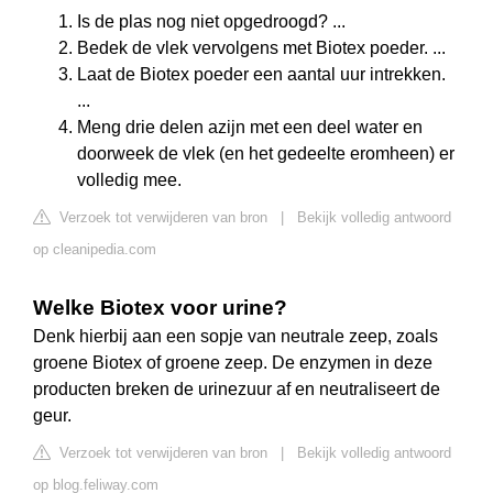
Is de plas nog niet opgedroogd? ...
Bedek de vlek vervolgens met Biotex poeder. ...
Laat de Biotex poeder een aantal uur intrekken.
...
Meng drie delen azijn met een deel water en
doorweek de vlek (en het gedeelte eromheen) er
volledig mee.
Verzoek tot verwijderen van bron
|
Bekijk volledig antwoord
op cleanipedia.com
Welke Biotex voor urine?
Denk hierbij aan een sopje van neutrale zeep, zoals
groene Biotex of groene zeep. De enzymen in deze
producten breken de urinezuur af en neutraliseert de
geur.
Verzoek tot verwijderen van bron
|
Bekijk volledig antwoord
op blog.feliway.com