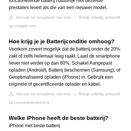
functionerende batterij natuurlijk niet dezelfde
prestaties levert als die van een nieuwer model.
Verzoek tot verwijderen van bron
|
Bekijk volledig antwoord
op swappie.com
Hoe krijg je je Batterijconditie omhoog?
Voorkom zoveel mogelijk dat de batterij onder de 20%
zakt of zelfs helemaal leeg raakt. Laad de smartphone
liever niet verder op dan 80%. Schakel Aangepast
opladen (Android), Batterij beschermen (Samsung), of
Geoptimaliseerd opladen (iPhone) in. Gebruik een
originele of gecertificeerde oplader en kabel.
Verzoek tot verwijderen van bron
|
Bekijk volledig antwoord
op consumentenbond.nl
Welke iPhone heeft de beste batterij?
iPhone met beste batterij