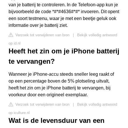
van je batterij te controleren. In de Telefoon-app kun je
bijvoorbeeld de code *#*#4636#*#* invoeren. Dit opent
een soort testmenu, waar je met een beetje geluk ook
informatie over je batterij ziet.
Verzoek tot verwijderen van bron
|
Bekijk volledig antwoord
op id.nl
Heeft het zin om je iPhone batterij
te vervangen?
Wanneer je iPhone-accu steeds sneller leeg raakt of
op een percentage boven de 5% plotseling uitvalt,
heeft het zin om je iPhone batterij te vervangen, bij
voorkeur door een origineel exemplaar.
Verzoek tot verwijderen van bron
|
Bekijk volledig antwoord
op iculture.nl
Wat is de levensduur van een