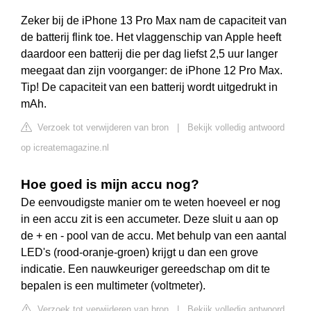
Zeker bij de iPhone 13 Pro Max nam de capaciteit van
de batterij flink toe. Het vlaggenschip van Apple heeft
daardoor een batterij die per dag liefst 2,5 uur langer
meegaat dan zijn voorganger: de iPhone 12 Pro Max.
Tip! De capaciteit van een batterij wordt uitgedrukt in
mAh.
Verzoek tot verwijderen van bron
|
Bekijk volledig antwoord
op icreatemagazine.nl
Hoe goed is mijn accu nog?
De eenvoudigste manier om te weten hoeveel er nog
in een accu zit is een accumeter. Deze sluit u aan op
de + en - pool van de accu. Met behulp van een aantal
LED's (rood-oranje-groen) krijgt u dan een grove
indicatie. Een nauwkeuriger gereedschap om dit te
bepalen is een multimeter (voltmeter).
Verzoek tot verwijderen van bron
|
Bekijk volledig antwoord