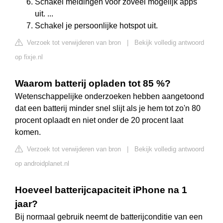
Schakel meldingen voor zoveel mogelijk apps
uit. ...
Schakel je persoonlijke hotspot uit.
Verzoek tot verwijderen van bron
|
Bekijk volledig antwoord
op fixje.nl
Waarom batterij opladen tot 85 %?
Wetenschappelijke onderzoeken hebben aangetoond
dat een batterij minder snel slijt als je hem tot zo'n 80
procent oplaadt en niet onder de 20 procent laat
komen.
Verzoek tot verwijderen van bron
|
Bekijk volledig antwoord
op androidplanet.nl
Hoeveel batterijcapaciteit iPhone na 1
jaar?
Bij normaal gebruik neemt de batterijconditie van een