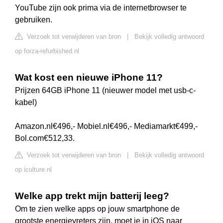
YouTube zijn ook prima via de internetbrowser te
gebruiken.
Verzoek tot verwijderen van bron
|
Bekijk volledig antwoord
op forza-refurbished.nl
Wat kost een nieuwe iPhone 11?
Prijzen 64GB iPhone 11 (nieuwer model met usb-c-
kabel)
Amazon.nl€496,- Mobiel.nl€496,- Mediamarkt€499,-
Bol.com€512,33.
Verzoek tot verwijderen van bron
|
Bekijk volledig antwoord
op iculture.nl
Welke app trekt mijn batterij leeg?
Om te zien welke apps op jouw smartphone de
grootste energievreters zijn, moet je in iOS naar