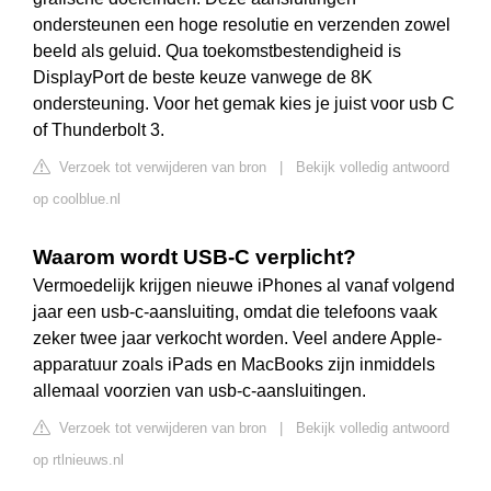
ondersteunen een hoge resolutie en verzenden zowel
beeld als geluid. Qua toekomstbestendigheid is
DisplayPort de beste keuze vanwege de 8K
ondersteuning. Voor het gemak kies je juist voor usb C
of Thunderbolt 3.
Verzoek tot verwijderen van bron
|
Bekijk volledig antwoord
op coolblue.nl
Waarom wordt USB-C verplicht?
Vermoedelijk krijgen nieuwe iPhones al vanaf volgend
jaar een usb-c-aansluiting, omdat die telefoons vaak
zeker twee jaar verkocht worden. Veel andere Apple-
apparatuur zoals iPads en MacBooks zijn inmiddels
allemaal voorzien van usb-c-aansluitingen.
Verzoek tot verwijderen van bron
|
Bekijk volledig antwoord
op rtlnieuws.nl