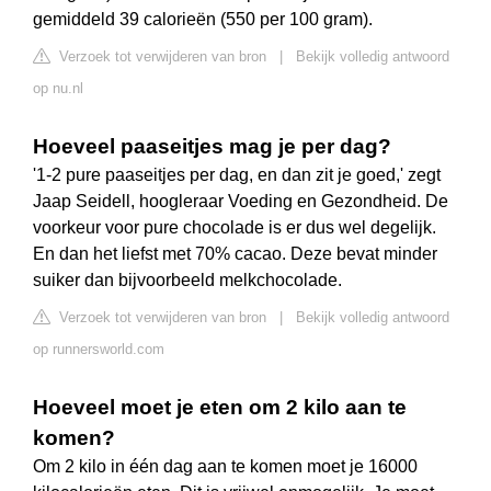
gemiddeld 39 calorieën (550 per 100 gram).
Verzoek tot verwijderen van bron
|
Bekijk volledig antwoord
op nu.nl
Hoeveel paaseitjes mag je per dag?
'1-2 pure paaseitjes per dag, en dan zit je goed,' zegt
Jaap Seidell, hoogleraar Voeding en Gezondheid. De
voorkeur voor pure chocolade is er dus wel degelijk.
En dan het liefst met 70% cacao. Deze bevat minder
suiker dan bijvoorbeeld melkchocolade.
Verzoek tot verwijderen van bron
|
Bekijk volledig antwoord
op runnersworld.com
Hoeveel moet je eten om 2 kilo aan te
komen?
Om 2 kilo in één dag aan te komen moet je 16000