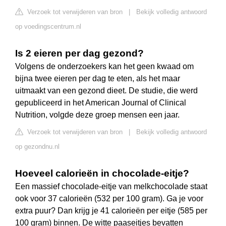
Verzoek tot verwijderen van bron
|
Bekijk volledig antwoord
op voedingscentrum.nl
Is 2 eieren per dag gezond?
Volgens de onderzoekers kan het geen kwaad om
bijna twee eieren per dag te eten, als het maar
uitmaakt van een gezond dieet. De studie, die werd
gepubliceerd in het American Journal of Clinical
Nutrition, volgde deze groep mensen een jaar.
Verzoek tot verwijderen van bron
|
Bekijk volledig antwoord
op gezondnu.nl
Hoeveel calorieën in chocolade-eitje?
Een massief chocolade-eitje van melkchocolade staat
ook voor 37 calorieën (532 per 100 gram). Ga je voor
extra puur? Dan krijg je 41 calorieën per eitje (585 per
100 gram) binnen. De witte paaseitjes bevatten