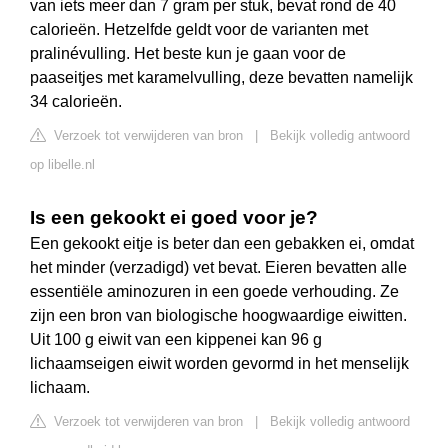
van iets meer dan 7 gram per stuk, bevat rond de 40
calorieën. Hetzelfde geldt voor de varianten met
pralinévulling. Het beste kun je gaan voor de
paaseitjes met karamelvulling, deze bevatten namelijk
34 calorieën.
Verzoek tot verwijderen van bron
|
Bekijk volledig antwoord
op libelle.nl
Is een gekookt ei goed voor je?
Een gekookt eitje is beter dan een gebakken ei, omdat
het minder (verzadigd) vet bevat. Eieren bevatten alle
essentiële aminozuren in een goede verhouding. Ze
zijn een bron van biologische hoogwaardige eiwitten.
Uit 100 g eiwit van een kippenei kan 96 g
lichaamseigen eiwit worden gevormd in het menselijk
lichaam.
Verzoek tot verwijderen van bron
|
Bekijk volledig antwoord