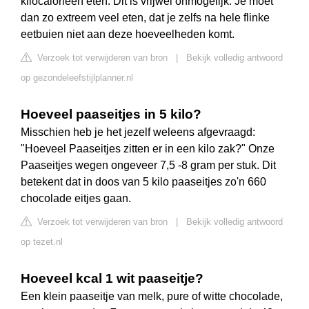
kilocalorieën eten. Dit is vrijwel onmogelijk. Je moet
dan zo extreem veel eten, dat je zelfs na hele flinke
eetbuien niet aan deze hoeveelheden komt.
Verzoek tot verwijderen van bron
|
Bekijk volledig antwoord
op gezondeleefstijlplanner.nl
Hoeveel paaseitjes in 5 kilo?
Misschien heb je het jezelf weleens afgevraagd:
"Hoeveel Paaseitjes zitten er in een kilo zak?" Onze
Paaseitjes wegen ongeveer 7,5 -8 gram per stuk. Dit
betekent dat in doos van 5 kilo paaseitjes zo'n 660
chocolade eitjes gaan.
Verzoek tot verwijderen van bron
|
Bekijk volledig antwoord
op tezet.nl
Hoeveel kcal 1 wit paaseitje?
Een klein paaseitje van melk, pure of witte chocolade,