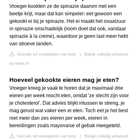
Vroeger kookten ze de spinazie daarom met een
beetje krijt, maar dat kan simpeler: eet gewoon een
gekookt ei bij je spinazie. Het ei maakt het oxaalzuur
in spinazie onschadelijk (room doet dat ook, vandaar
spinazie à la creme), waardoor je geen last meer hebt
van stroeve tanden.
Verzoek tot verwijderen van bron
|
Bekijk volledig antwoord
op eieiei.nl
Hoeveel gekookte eieren mag je eten?
Vroeger kreeg je vaak te horen dat je maximaal drie
eieren per week mocht eten, omdat 'ze slecht zijn voor
je cholesterol'. Dat advies blijkt intussen te streng, je
mag gerust wat vaker een ei eten. Toch eet je het best
niet meer dan zes eieren per week, eieren in
bereidingen zoals mayonaise of gebak meegeteld.
Verzoek tot verwijderen van bron
|
Bekijk volledig antwoord