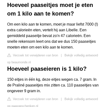
Hoeveel paaseitjes moet je eten
om 1 kilo aan te komen?
Om een kilo aan te komen, moet je maar liefst 7000 (!)
extra calorieën eten, vertelt hij aan Libelle. Een
gemiddeld paaseitje bevat zo'n 47 calorieën. Een
snelle rekensom leert ons dat we dus 150 paaseitjes
moeten eten om een kilo aan te komen.
Verzoek tot verwijderen van bron
|
Bekijk volledig antwoord
op beaumonde.nl
Hoeveel paaseieren is 1 kilo?
150 eitjes in één kg, deze eitjes wegen ca. 7 gram. In
de Praliné paaseitjes mix zitten ca. 110 paaseitjes van
ongeveer 9 gram in.
Verzoek tot verwijderen van bron
|
Bekijk volledig antwoord
op paasgeschenken.nl