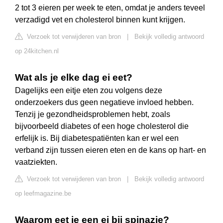
2 tot 3 eieren per week te eten, omdat je anders teveel
verzadigd vet en cholesterol binnen kunt krijgen.
Verzoek tot verwijderen van bron
|
Bekijk volledig antwoord
op 24kitchen.nl
Wat als je elke dag ei eet?
Dagelijks een eitje eten zou volgens deze
onderzoekers dus geen negatieve invloed hebben.
Tenzij je gezondheidsproblemen hebt, zoals
bijvoorbeeld diabetes of een hoge cholesterol die
erfelijk is. Bij diabetespatiënten kan er wel een
verband zijn tussen eieren eten en de kans op hart- en
vaatziekten.
Verzoek tot verwijderen van bron
|
Bekijk volledig antwoord
op leefmagazine.be
Waarom eet je een ei bij spinazie?