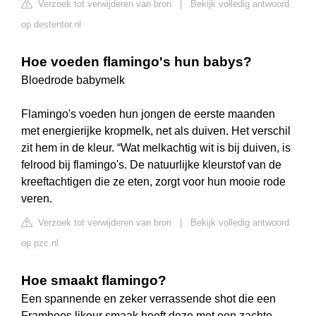
Verzoek tot verwijderen van bron
|
Bekijk volledig antwoord
op destentor.nl
Hoe voeden flamingo's hun babys?
Bloedrode babymelk
Flamingo's voeden hun jongen de eerste maanden
met energierijke kropmelk, net als duiven. Het verschil
zit hem in de kleur. “Wat melkachtig wit is bij duiven, is
felrood bij flamingo's. De natuurlijke kleurstof van de
kreeftachtigen die ze eten, zorgt voor hun mooie rode
veren.
Verzoek tot verwijderen van bron
|
Bekijk volledig antwoord
op pzc.nl
Hoe smaakt flamingo?
Een spannende en zeker verrassende shot die een
Framboos likeur smaak heeft deze met een zachte