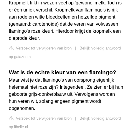
Kropmelk lijkt in wezen veel op 'gewone' melk. Toch is
er één uniek verschil. Kropmelk van flamingo's is rijk
aan rode en witte bloedcellen en hetzelfde pigment
(genaamd: carotenoïde) dat de veren van volwassen
flamingo's roze kleurt. Hierdoor krijgt de kropmelk een
dieprode kleur.
Verzoek tot verwijderen van bron
|
Bekijk volledig antwoord
op gaiazoo.nl
Wat is de echte kleur van een flamingo?
Maar wist je dat flamingo's van oorsprong eigenlijk
helemaal niet roze zijn? Integendeel. Ze zien er bij hun
geboorte grijs-donkerblauw uit. Vervolgens worden
hun veren wit, zolang er geen pigment wordt
opgenomen.
Verzoek tot verwijderen van bron
|
Bekijk volledig antwoord
op libelle.nl