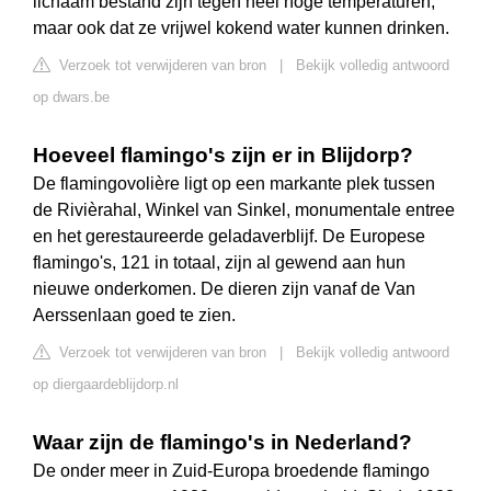
lichaam bestand zijn tegen heel hoge temperaturen,
maar ook dat ze vrijwel kokend water kunnen drinken.
Verzoek tot verwijderen van bron
|
Bekijk volledig antwoord
op dwars.be
Hoeveel flamingo's zijn er in Blijdorp?
De flamingovolière ligt op een markante plek tussen
de Rivièrahal, Winkel van Sinkel, monumentale entree
en het gerestaureerde geladaverblijf. De Europese
flamingo's, 121 in totaal, zijn al gewend aan hun
nieuwe onderkomen. De dieren zijn vanaf de Van
Aerssenlaan goed te zien.
Verzoek tot verwijderen van bron
|
Bekijk volledig antwoord
op diergaardeblijdorp.nl
Waar zijn de flamingo's in Nederland?
De onder meer in Zuid-Europa broedende flamingo