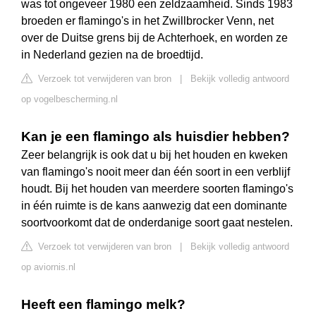
was tot ongeveer 1980 een zeldzaamheid. Sinds 1983
broeden er flamingo's in het Zwillbrocker Venn, net
over de Duitse grens bij de Achterhoek, en worden ze
in Nederland gezien na de broedtijd.
Verzoek tot verwijderen van bron
|
Bekijk volledig antwoord
op vogelbescherming.nl
Kan je een flamingo als huisdier hebben?
Zeer belangrijk is ook dat u bij het houden en kweken
van flamingo's nooit meer dan één soort in een verblijf
houdt. Bij het houden van meerdere soorten flamingo's
in één ruimte is de kans aanwezig dat een dominante
soortvoorkomt dat de onderdanige soort gaat nestelen.
Verzoek tot verwijderen van bron
|
Bekijk volledig antwoord
op aviornis.nl
Heeft een flamingo melk?