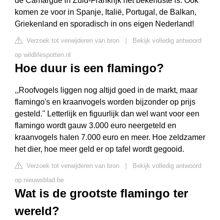
de Camargue in Zuid-Frankrijk het bekendste is. Ook
komen ze voor in Spanje, Italië, Portugal, de Balkan,
Griekenland en sporadisch in ons eigen Nederland!
Verzoek tot verwijderen van bron
|
Bekijk volledig antwoord
op wildlifespotten.nl
Hoe duur is een flamingo?
,,Roofvogels liggen nog altijd goed in de markt, maar
flamingo's en kraanvogels worden bijzonder op prijs
gesteld.'' Letterlijk en figuurlijk dan wel want voor een
flamingo wordt gauw 3.000 euro neergeteld en
kraanvogels halen 7.000 euro en meer. Hoe zeldzamer
het dier, hoe meer geld er op tafel wordt gegooid.
Verzoek tot verwijderen van bron
|
Bekijk volledig antwoord
op nieuwsblad.be
Wat is de grootste flamingo ter
wereld?