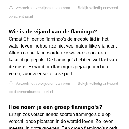
Verzoek tot verwijderen van bron
|
Bekijk volledig antwoord
op scientias.nl
Wie is de vijand van de flamingo?
Omdat Chileense flamingo's de meeste tijd in het
water leven, hebben ze niet veel natuurlijke vijanden.
Alleen op het land worden ze weleens door een
katachtige gepakt. De flamingo's hebben wel last van
de mens. Er wordt op flamingo's gejaagd om hun
veren, voor voedsel of als sport.
Verzoek tot verwijderen van bron
|
Bekijk volledig antwoord
op dierenparkamersfoort.nl
Hoe noem je een groep flamingo's?
Er zijn zes verschillende soorten flamingo's die op
verschillende plaatsen in de wereld leven. Ze leven
meestal in grote groepen. Een groep flamingo's wordt