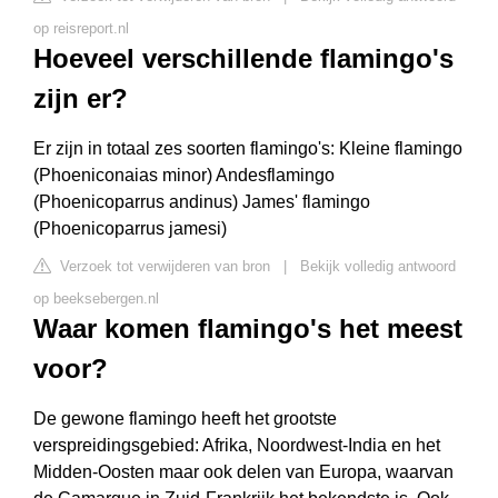
op reisreport.nl
Hoeveel verschillende flamingo's
zijn er?
Er zijn in totaal zes soorten flamingo's: Kleine flamingo
(Phoeniconaias minor) Andesflamingo
(Phoenicoparrus andinus) James' flamingo
(Phoenicoparrus jamesi)
Verzoek tot verwijderen van bron
|
Bekijk volledig antwoord
op beeksebergen.nl
Waar komen flamingo's het meest
voor?
De gewone flamingo heeft het grootste
verspreidingsgebied: Afrika, Noordwest-India en het
Midden-Oosten maar ook delen van Europa, waarvan