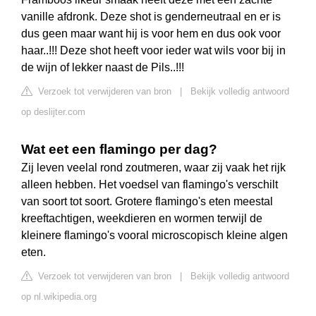
vanille afdronk. Deze shot is genderneutraal en er is
dus geen maar want hij is voor hem en dus ook voor
haar..!!! Deze shot heeft voor ieder wat wils voor bij in
de wijn of lekker naast de Pils..!!!
Verzoek tot verwijderen van bron
|
Bekijk volledig antwoord
op deslijter.com
Wat eet een flamingo per dag?
Zij leven veelal rond zoutmeren, waar zij vaak het rijk
alleen hebben. Het voedsel van flamingo's verschilt
van soort tot soort. Grotere flamingo's eten meestal
kreeftachtigen, weekdieren en wormen terwijl de
kleinere flamingo's vooral microscopisch kleine algen
eten.
Verzoek tot verwijderen van bron
|
Bekijk volledig antwoord
op nl.wikipedia.org