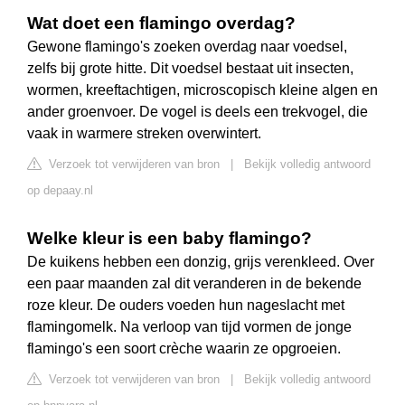
Wat doet een flamingo overdag?
Gewone flamingo's zoeken overdag naar voedsel,
zelfs bij grote hitte. Dit voedsel bestaat uit insecten,
wormen, kreeftachtigen, microscopisch kleine algen en
ander groenvoer. De vogel is deels een trekvogel, die
vaak in warmere streken overwintert.
Verzoek tot verwijderen van bron
|
Bekijk volledig antwoord
op depaay.nl
Welke kleur is een baby flamingo?
De kuikens hebben een donzig, grijs verenkleed. Over
een paar maanden zal dit veranderen in de bekende
roze kleur. De ouders voeden hun nageslacht met
flamingomelk. Na verloop van tijd vormen de jonge
flamingo's een soort crèche waarin ze opgroeien.
Verzoek tot verwijderen van bron
|
Bekijk volledig antwoord