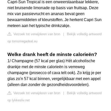
Capri-Sun Tropical is een onweerstaanbaar lekkere,
niet bruisende limonade op basis van fruitsap. Deze
mix van passievrucht en ananas bevat geen
bewaarmiddelen of kleurstoffen. Je herkent Capri Sun
meteen aan het typische drinkzakje.
Verzoek tot verwijderen van bron
|
Bekijk volledig antwoord
op tomsmegadeal.eu
Welke drank heeft de minste calorieën?
1/ Champagne (57 kcal per glas) Hét alcoholische
drankje met de minste calorieën is verreweg
champagne (prosecco of cava telt ook). Zo krijg je per
glas zo'n 57 kcal binnen, vergelijkbaar met een appel
(alleen dan zonder de gezondheidsvoordelen).
Verzoek tot verwijderen van bron
|
Bekijk volledig antwoord
op lykkesliv.net