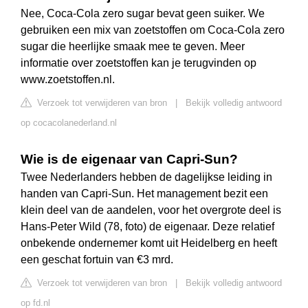
Nee, Coca‑Cola zero sugar bevat geen suiker. We
gebruiken een mix van zoetstoffen om Coca‑Cola zero
sugar die heerlijke smaak mee te geven. Meer
informatie over zoetstoffen kan je terugvinden op
www.zoetstoffen.nl.
Verzoek tot verwijderen van bron
|
Bekijk volledig antwoord
op cocacolanederland.nl
Wie is de eigenaar van Capri-Sun?
Twee Nederlanders hebben de dagelijkse leiding in
handen van Capri-Sun. Het management bezit een
klein deel van de aandelen, voor het overgrote deel is
Hans-Peter Wild (78, foto) de eigenaar. Deze relatief
onbekende ondernemer komt uit Heidelberg en heeft
een geschat fortuin van €3 mrd.
Verzoek tot verwijderen van bron
|
Bekijk volledig antwoord
op fd.nl