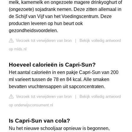
melk, karnemelk en ongezoete magere drinkyoghurt of
(ongezoete) sojadrank nemen. Deze zitten allemaal in
de Schijf van Vijf van het Voedingscentrum. Deze
producten leveren op hun beurt ook
gezondheidsvoordelen.
Verzoek tot verwijderen van bron
|
Bekijk volledig antwoord
op mlds.nl
Hoeveel calorieën is Capri-Sun?
Het aantal calorieën in een pakje Capri-Sun van 200
ml varieert tussen de 78 en 84 kcal. Alle smaken
bevatten vruchtensappen uit sapconcentraten.
Verzoek tot verwijderen van bron
|
Bekijk volledig antwoord
op onderwijsconsument.nl
Is Capri-Sun van cola?
Nu het nieuwe schooljaar opnieuw is begonnen,