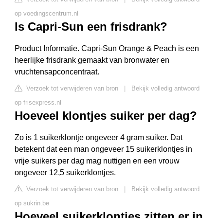
op voedingscentrum.nl
Is Capri-Sun een frisdrank?
Product Informatie. Capri-Sun Orange & Peach is een
heerlijke frisdrank gemaakt van bronwater en
vruchtensapconcentraat.
Verzoek tot verwijderen van bron
|
Bekijk volledig antwoord
op frisexpress.nl
Hoeveel klontjes suiker per dag?
Zo is 1 suikerklontje ongeveer 4 gram suiker. Dat
betekent dat een man ongeveer 15 suikerklontjes in
vrije suikers per dag mag nuttigen en een vrouw
ongeveer 12,5 suikerklontjes.
Verzoek tot verwijderen van bron
|
Bekijk volledig antwoord
op sukrin.be
Hoeveel suikerklontjes zitten er in