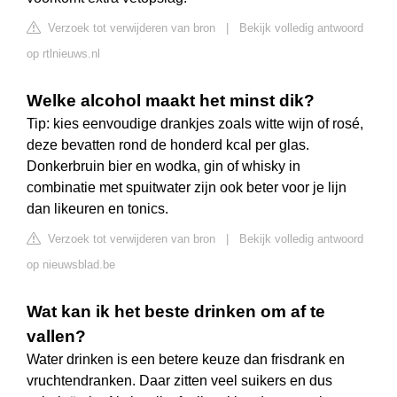
Verzoek tot verwijderen van bron
|
Bekijk volledig antwoord
op rtlnieuws.nl
Welke alcohol maakt het minst dik?
Tip: kies eenvoudige drankjes zoals witte wijn of rosé,
deze bevatten rond de honderd kcal per glas.
Donkerbruin bier en wodka, gin of whisky in
combinatie met spuitwater zijn ook beter voor je lijn
dan likeuren en tonics.
Verzoek tot verwijderen van bron
|
Bekijk volledig antwoord
op nieuwsblad.be
Wat kan ik het beste drinken om af te
vallen?
Water drinken is een betere keuze dan frisdrank en
vruchtendranken. Daar zitten veel suikers en dus