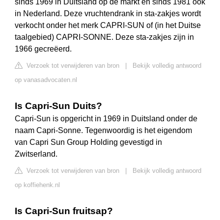
sinds 1969 in Duitsland op de markt en sinds 1981 ook
in Nederland. Deze vruchtendrank in sta-zakjes wordt
verkocht onder het merk CAPRI-SUN of (in het Duitse
taalgebied) CAPRI-SONNE. Deze sta-zakjes zijn in
1966 gecreëerd.
Verzoek tot verwijderen van bron
|
Bekijk volledig antwoord
op vanasadvocaten.nl
Is Capri-Sun Duits?
Capri-Sun is opgericht in 1969 in Duitsland onder de
naam Capri-Sonne. Tegenwoordig is het eigendom
van Capri Sun Group Holding gevestigd in
Zwitserland.
Verzoek tot verwijderen van bron
|
Bekijk volledig antwoord
op koffiehenk.nl
Is Capri-Sun fruitsap?