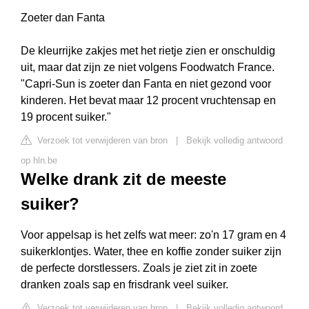
Zoeter dan Fanta
De kleurrijke zakjes met het rietje zien er onschuldig
uit, maar dat zijn ze niet volgens Foodwatch France.
"Capri-Sun is zoeter dan Fanta en niet gezond voor
kinderen. Het bevat maar 12 procent vruchtensap en
19 procent suiker."
Verzoek tot verwijderen van bron
|
Bekijk volledig antwoord
op hln.be
Welke drank zit de meeste
suiker?
Voor appelsap is het zelfs wat meer: zo'n 17 gram en 4
suikerklontjes. Water, thee en koffie zonder suiker zijn
de perfecte dorstlessers. Zoals je ziet zit in zoete
dranken zoals sap en frisdrank veel suiker.
Verzoek tot verwijderen van bron
|
Bekijk volledig antwoord