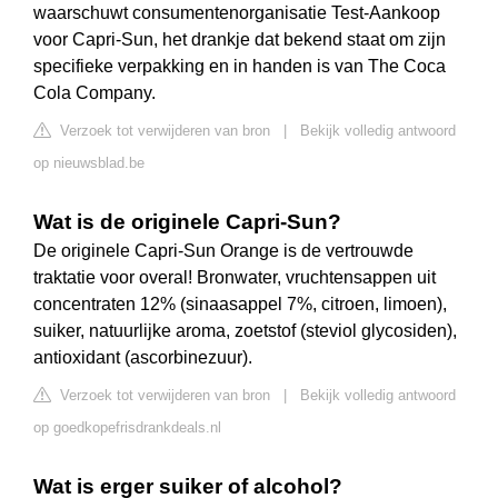
waarschuwt consumentenorganisatie Test-Aankoop
voor Capri-Sun, het drankje dat bekend staat om zijn
specifieke verpakking en in handen is van The Coca
Cola Company.
Verzoek tot verwijderen van bron
|
Bekijk volledig antwoord
op nieuwsblad.be
Wat is de originele Capri-Sun?
De originele Capri-Sun Orange is de vertrouwde
traktatie voor overal! Bronwater, vruchtensappen uit
concentraten 12% (sinaasappel 7%, citroen, limoen),
suiker, natuurlijke aroma, zoetstof (steviol glycosiden),
antioxidant (ascorbinezuur).
Verzoek tot verwijderen van bron
|
Bekijk volledig antwoord
op goedkopefrisdrankdeals.nl
Wat is erger suiker of alcohol?