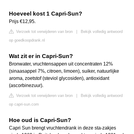
Hoeveel kost 1 Capri-Sun?
Prijs €12,95.
Verzoek tot verwijderen van bron
|
Bekijk volledig antwoord
op goedkoopdrank.nl
Wat zit er in Capri-Sun?
Bronwater, vruchtensappen uit concentraten 12%
(sinaasappel 7%, citroen, limoen), suiker, natuurlijke
aroma, zoetstof (steviol glycosiden), antioxidant
(ascorbinezuur).
Verzoek tot verwijderen van bron
|
Bekijk volledig antwoord
op capri-sun.com
Hoe oud is Capri-Sun?
Capri Sun brengt vruchtendrank in deze sta-zakjes