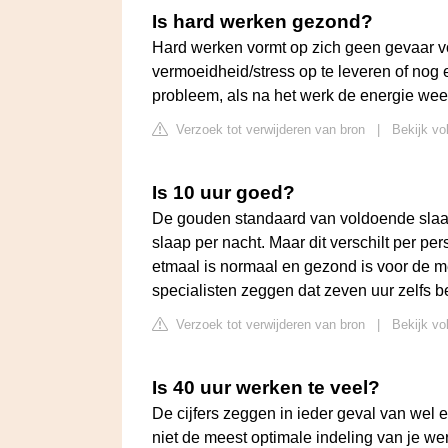
Is hard werken gezond?
Hard werken vormt op zich geen gevaar v
vermoeidheid/stress op te leveren of nog 
probleem, als na het werk de energie wee
Verzoek tot verwijderen van bron
|
Bekijk vo
Is 10 uur goed?
De gouden standaard van voldoende slaa
slaap per nacht. Maar dit verschilt per p
etmaal is normaal en gezond is voor de 
specialisten zeggen dat zeven uur zelfs be
Verzoek tot verwijderen van bron
|
Bekijk vo
Is 40 uur werken te veel?
De cijfers zeggen in ieder geval van wel
niet de meest optimale indeling van je w