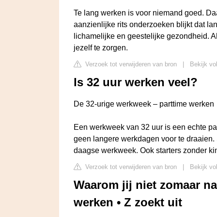
Te lang werken is voor niemand goed. Daa
aanzienlijke rits onderzoeken blijkt dat l
lichamelijke en geestelijke gezondheid. Al
jezelf te zorgen.
Verzoek tot verwijderen van bron
|
Bekijk vo
Is 32 uur werken veel?
De 32-urige werkweek – parttime werken
Een werkweek van 32 uur is een echte part
geen langere werkdagen voor te draaien.
daagse werkweek. Ook starters zonder ki
Verzoek tot verwijderen van bron
|
Bekijk vo
Waarom jij niet zomaar na
werken • Z zoekt uit