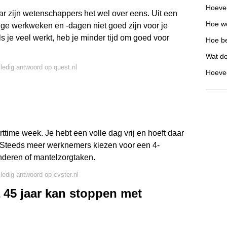
Hoevee
r zijn wetenschappers het wel over eens. Uit een
Hoe we
ange werkweken en -dagen niet goed zijn voor je
s je veel werkt, heb je minder tijd om goed voor
Hoe be
Wat do
lledig antwoord op quest.nl
Hoevee
time week. Je hebt een volle dag vrij en hoeft daar
 Steeds meer werknemers kiezen voor een 4-
nderen of mantelzorgtaken.
lledig antwoord op cvster.nl
 45 jaar kan stoppen met