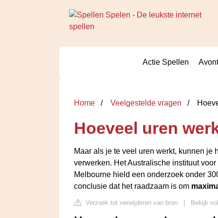
Actie Spellen
Avont
Home
Veelgestelde vragen
Hoeve
Hoeveel uren wer
Maar als je te veel uren werkt, kunnen je
verwerken. Het Australische instituut vo
Melbourne hield een onderzoek onder 3
conclusie dat het raadzaam is om
maxima
Verzoek tot verwijderen van bron
|
Bekijk vo