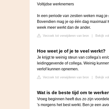
Voltijdse werknemers
In een periode van zestien weken mag je
Bovendien mag je op één dag maximaal twa
week meer werkt dan de ander.
Verzoek tot verwijderen van bron
|
Bekijk vo
Hoe weet je of je te veel werkt?
Je krijgt te weinig steun van collega's en/
leidinggevende of collega. Weinig kunnen
verlof kunnen opnemen.
Verzoek tot verwijderen van bron
|
Bekijk vo
Wat is de beste tijd om te werke
Vroeg beginnen heeft dus zo zijn voordele
's morgens het best werkt. Ben je een av