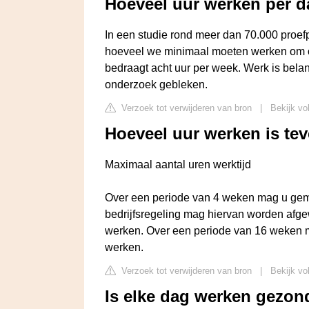
Hoeveel uur werken per 
In een studie rond meer dan 70.000 proe
hoeveel we minimaal moeten werken om on
bedraagt acht uur per week. Werk is belang
onderzoek gebleken.
Verzoek tot verwijderen van bron
|
Bekijk vo
Hoeveel uur werken is tev
Maximaal aantal uren werktijd
Over een periode van 4 weken mag u gemi
bedrijfsregeling mag hiervan worden afg
werken. Over een periode van 16 weken 
werken.
Verzoek tot verwijderen van bron
|
Bekijk vo
Is elke dag werken gezon