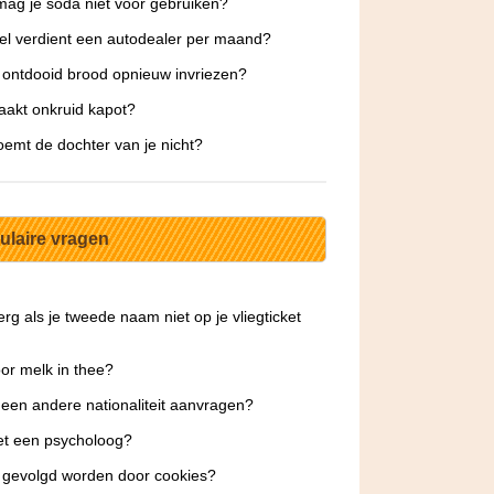
ag je soda niet voor gebruiken?
l verdient een autodealer per maand?
 ontdooid brood opnieuw invriezen?
akt onkruid kapot?
emt de dochter van je nicht?
ulaire vragen
 erg als je tweede naam niet op je vliegticket
or melk in thee?
 een andere nationaliteit aanvragen?
et een psycholoog?
 gevolgd worden door cookies?