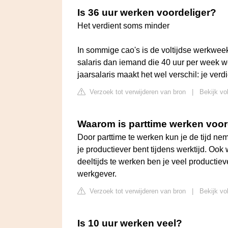
Is 36 uur werken voordeliger?
Het verdient soms minder
In sommige cao's is de voltijdse werkweek 
salaris dan iemand die 40 uur per week wer
jaarsalaris maakt het wel verschil: je ver
Verzoek tot verwijderen van bron
|
Bekijk vo
Waarom is parttime werken voor
Door parttime te werken kun je de tijd ne
je productiever bent tijdens werktijd. Ook 
deeltijds te werken ben je veel productiev
werkgever.
Verzoek tot verwijderen van bron
|
Bekijk vol
Is 10 uur werken veel?