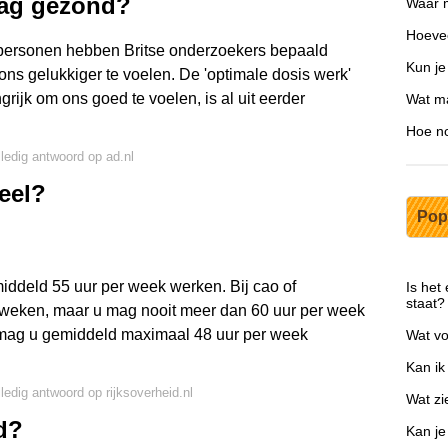
dag gezond?
Waar m
Hoevee
fpersonen hebben Britse onderzoekers bepaald
Kun je
s gelukkiger te voelen. De 'optimale dosis werk'
rijk om ons goed te voelen, is al uit eerder
Wat ma
Hoe no
lledig antwoord op ad.nl
eel?
Pop
ddeld 55 uur per week werken. Bij cao of
Is het
staat?
eweken, maar u mag nooit meer dan 60 uur per week
mag u gemiddeld maximaal 48 uur per week
Wat vo
Kan ik
lledig antwoord op rijksoverheid.nl
Wat zi
d?
Kan je