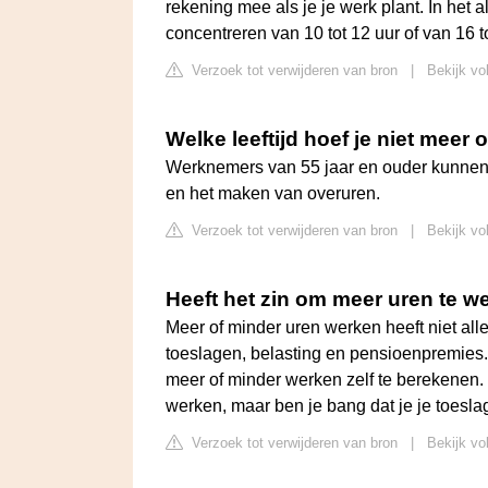
rekening mee als je je werk plant. In het
concentreren van 10 tot 12 uur of van 16 to
Verzoek tot verwijderen van bron
|
Bekijk vo
Welke leeftijd hoef je niet meer
Werknemers van 55 jaar en ouder kunnen n
en het maken van overuren.
Verzoek tot verwijderen van bron
|
Bekijk vo
Heeft het zin om meer uren te w
Meer of minder uren werken heeft niet all
toeslagen, belasting en pensioenpremies
meer of minder werken zelf te berekenen.
werken, maar ben je bang dat je je toesla
Verzoek tot verwijderen van bron
|
Bekijk vo