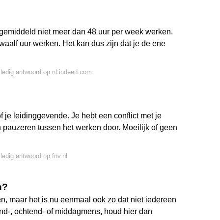
 gemiddeld niet meer dan 48 uur per week werken.
alf uur werken. Het kan dus zijn dat je de ene
lledig antwoord op nl.indeed.com
of je leidinggevende. Je hebt een conflict met je
 pauzeren tussen het werken door. Moeilijk of geen
lledig antwoord op fnv.nl
n?
n, maar het is nu eenmaal ook zo dat niet iedereen
ond-, ochtend- of middagmens, houd hier dan