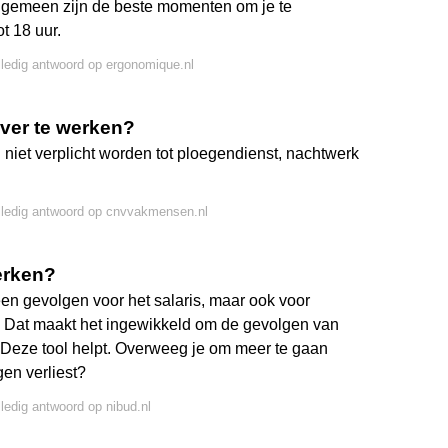
 algemeen zijn de beste momenten om je te
t 18 uur.
lledig antwoord op ergonomique.nl
 over te werken?
iet verplicht worden tot ploegendienst, nachtwerk
lledig antwoord op cnvvakmensen.nl
erken?
een gevolgen voor het salaris, maar ook voor
. Dat maakt het ingewikkeld om de gevolgen van
 Deze tool helpt. Overweeg je om meer te gaan
gen verliest?
lledig antwoord op nibud.nl