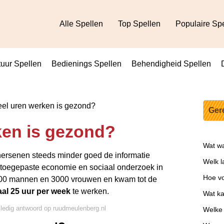
Alle Spellen
Top Spellen
Populaire Sp
uur Spellen
Bedienings Spellen
Behendigheid Spellen
el uren werken is gezond?
Ger
ken is gezond?
Wat was
 hersenen steeds minder goed de informatie
Welk l
or toegepaste economie en sociaal onderzoek in
Hoe vo
000 mannen en 3000 vrouwen en kwam tot de
al 25 uur per week
te werken.
Wat ka
lledig antwoord op ruudmeulenberg.nl
Welke 