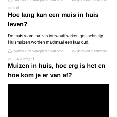
Verzoek tot verwijderen van bron
|
Bekijk volledig antwoord
op lc.nl
Hoe lang kan een muis in huis
leven?
De muis wordt na zes tot twaalf weken geslachtsrijp.
Huismuizen worden maximaal een jaar oud.
Verzoek tot verwijderen van bron
|
Bekijk volledig antwoord
op muizenkwijt.nl
Muizen in huis, hoe erg is het en
hoe kom je er van af?