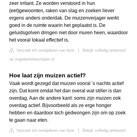
zeer irritant. Ze worden verstoord in hun
(eet)gewoonten, raken van slag en zoeken liever
ergens anders onderdak. De muizenverjager werkt
goed in de ruimte waarin het geplaatst is. De
geluidsgolven dringen niet door muren heen, waardoor
het vooral lokaal effectief is.
Verzoek tot verwijderen van bron
|
Bekijk volledig antwoord
op ongediertebestrijden.nl
Hoe laat zijn muizen actief?
Vaak wordt gezegd dat muizen vooral 's nachts actief
zijn. Dat komt omdat het dan overal wat stiller is dan
overdag. Aan de andere kant: soms zijn muizen ook
overdag actief. Bijvoorbeeld als ze erge honger
hebben en daardoor toch gedwongen zijn om op zoek
te gaan naar eten.
Verzoek tot verwijderen van bron
|
Bekijk volledig antwoord