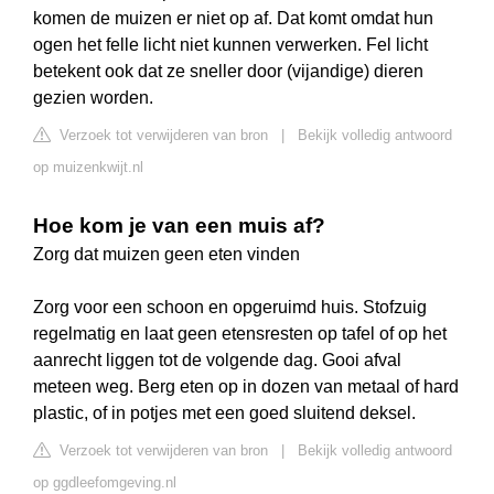
komen de muizen er niet op af. Dat komt omdat hun
ogen het felle licht niet kunnen verwerken. Fel licht
betekent ook dat ze sneller door (vijandige) dieren
gezien worden.
Verzoek tot verwijderen van bron
|
Bekijk volledig antwoord
op muizenkwijt.nl
Hoe kom je van een muis af?
Zorg dat muizen geen eten vinden
Zorg voor een schoon en opgeruimd huis. Stofzuig
regelmatig en laat geen etensresten op tafel of op het
aanrecht liggen tot de volgende dag. Gooi afval
meteen weg. Berg eten op in dozen van metaal of hard
plastic, of in potjes met een goed sluitend deksel.
Verzoek tot verwijderen van bron
|
Bekijk volledig antwoord
op ggdleefomgeving.nl