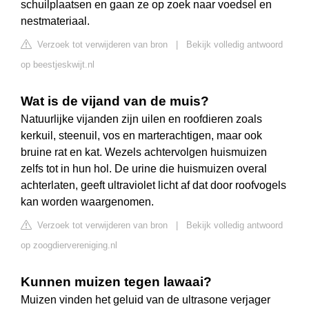
schuilplaatsen en gaan ze op zoek naar voedsel en
nestmateriaal.
Verzoek tot verwijderen van bron
|
Bekijk volledig antwoord
op beestjeskwijt.nl
Wat is de vijand van de muis?
Natuurlijke vijanden zijn uilen en roofdieren zoals
kerkuil, steenuil, vos en marterachtigen, maar ook
bruine rat en kat. Wezels achtervolgen huismuizen
zelfs tot in hun hol. De urine die huismuizen overal
achterlaten, geeft ultraviolet licht af dat door roofvogels
kan worden waargenomen.
Verzoek tot verwijderen van bron
|
Bekijk volledig antwoord
op zoogdiervereniging.nl
Kunnen muizen tegen lawaai?
Muizen vinden het geluid van de ultrasone verjager