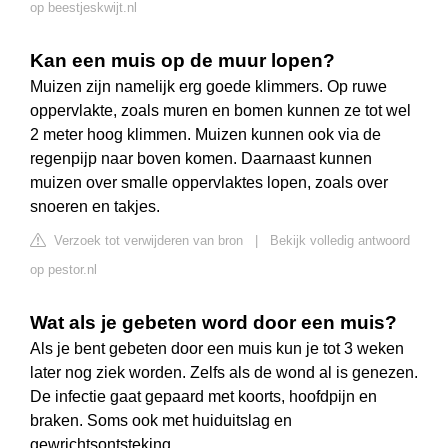
op beestjeskwijt.nl
Kan een muis op de muur lopen?
Muizen zijn namelijk erg goede klimmers. Op ruwe
oppervlakte, zoals muren en bomen kunnen ze tot wel
2 meter hoog klimmen. Muizen kunnen ook via de
regenpijp naar boven komen. Daarnaast kunnen
muizen over smalle oppervlaktes lopen, zoals over
snoeren en takjes.
Verzoek tot verwijderen van bron
|
Bekijk volledig antwoord
op pestor.nl
Wat als je gebeten word door een muis?
Als je bent gebeten door een muis kun je tot 3 weken
later nog ziek worden. Zelfs als de wond al is genezen.
De infectie gaat gepaard met koorts, hoofdpijn en
braken. Soms ook met huiduitslag en
gewrichtsontsteking.