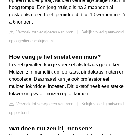
op een muizenplaag. Muizen vermenigvuldigen zich in
hoog tempo. Een jong muisje is na 2 maanden al
geslachtsrijp en heeft gemiddeld 6 tot 10 worpen met 5
á 6 jongen.
Verzoek tot verwijderen van bron
|
Bekijk volledig antwoord
op ongediertebestrijden.nl
Hoe vang je het snelst een muis?
In veel gevallen kun je voedsel als lokaas gebruiken.
Muizen zijn namelijk dol op kaas, pindakaas, noten en
chocolade. Daarnaast kun je ook professioneel
muizen lokmiddel inzetten. Dit lokstof heeft een sterke
lokwerking waar muizen op af komen.
Verzoek tot verwijderen van bron
|
Bekijk volledig antwoord
op pestor.nl
Wat doen muizen bij mensen?