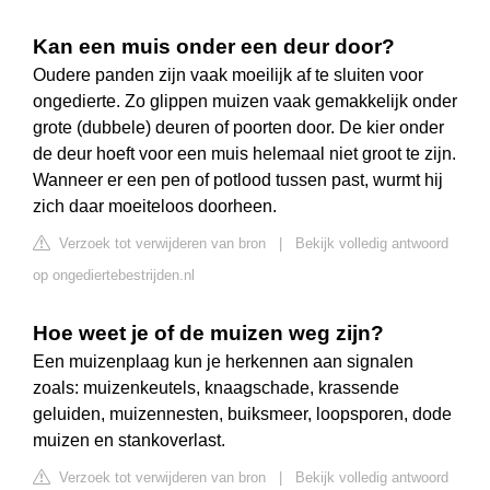
Kan een muis onder een deur door?
Oudere panden zijn vaak moeilijk af te sluiten voor
ongedierte. Zo glippen muizen vaak gemakkelijk onder
grote (dubbele) deuren of poorten door. De kier onder
de deur hoeft voor een muis helemaal niet groot te zijn.
Wanneer er een pen of potlood tussen past, wurmt hij
zich daar moeiteloos doorheen.
Verzoek tot verwijderen van bron
|
Bekijk volledig antwoord
op ongediertebestrijden.nl
Hoe weet je of de muizen weg zijn?
Een muizenplaag kun je herkennen aan signalen
zoals: muizenkeutels, knaagschade, krassende
geluiden, muizennesten, buiksmeer, loopsporen, dode
muizen en stankoverlast.
Verzoek tot verwijderen van bron
|
Bekijk volledig antwoord