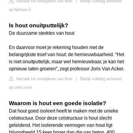
Verzoek tot verwijderen van bron
|
Bekijk volledig antwoord
op fijnhout.nl
Is hout onuitputtelijk?
De duurzame sterktes van hout
En daarvoor moet je rekening houden met de
belangrijkste troef van hout: de hernieuwbaarheid. “Het
is niet onuitputtelijk, maar wel hernieuwbaar, je kan het
opnieuw laten groeien”, zegt professor Joris Van Acker.
Verzoek tot verwijderen van bron
|
Bekijk volledig antwoord
op unilin.com
Waarom is hout een goede isolatie?
Dat hout goed isoleert heeft te maken met de unieke
celstructuur. Door deze celstructuur is hout slecht
geleidend. Het isolerende vermogen van hout ligt
bijvoorbeeld 15 keer hoger dan die van beton, 400