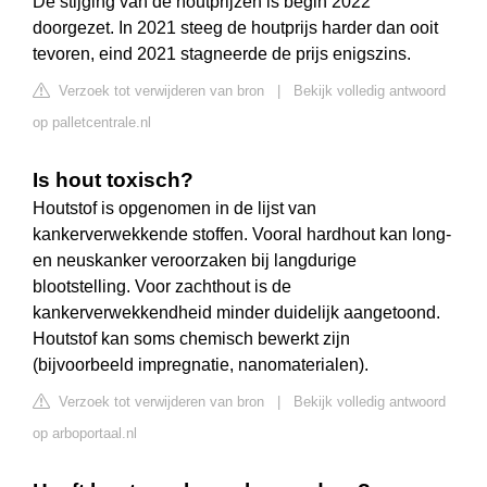
De stijging van de houtprijzen is begin 2022
doorgezet. In 2021 steeg de houtprijs harder dan ooit
tevoren, eind 2021 stagneerde de prijs enigszins.
Verzoek tot verwijderen van bron
|
Bekijk volledig antwoord
op palletcentrale.nl
Is hout toxisch?
Houtstof is opgenomen in de lijst van
kankerverwekkende stoffen. Vooral hardhout kan long-
en neuskanker veroorzaken bij langdurige
blootstelling. Voor zachthout is de
kankerverwekkendheid minder duidelijk aangetoond.
Houtstof kan soms chemisch bewerkt zijn
(bijvoorbeeld impregnatie, nanomaterialen).
Verzoek tot verwijderen van bron
|
Bekijk volledig antwoord
op arboportaal.nl