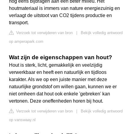
nog eens bijdragen aan een beter milieu. Het
houtmateriaal is immers van nature energiezuinig en
verlaagt de uitstoot van CO2 tijdens productie en
transport.
Verzoek tot verwijderen van bron
|
Bekijk volledig antwoord
op amperapark.com
Wat zijn de eigenschappen van hout?
Hout is sterk, licht, gemakkelijk en veelzijdig
verwerkbaar en heeft een natuurlijk en tijdloos
karakter. Als we op een juiste manier met deze
natuurlijke grondstof om willen gaan, kunnen we er
niet omheen dat hout ook enkele 'gebreken' kan
vertonen. Deze oneffenheden horen bij hout.
Verzoek tot verwijderen van bron
|
Bekijk volledig antwoord
op vanswaay.nl