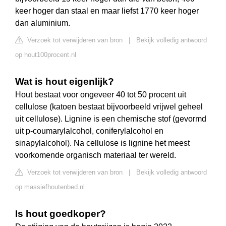
keer hoger dan staal en maar liefst 1770 keer hoger
dan aluminium.
Verzoek tot verwijderen van bron
|
Bekijk volledig antwoord
op hout100procent.nl
Wat is hout eigenlijk?
Hout bestaat voor ongeveer 40 tot 50 procent uit
cellulose (katoen bestaat bijvoorbeeld vrijwel geheel
uit cellulose). Lignine is een chemische stof (gevormd
uit p-coumarylalcohol, coniferylalcohol en
sinapylalcohol). Na cellulose is lignine het meest
voorkomende organisch materiaal ter wereld.
Verzoek tot verwijderen van bron
|
Bekijk volledig antwoord
op massiefhoutenbed.nl
Is hout goedkoper?