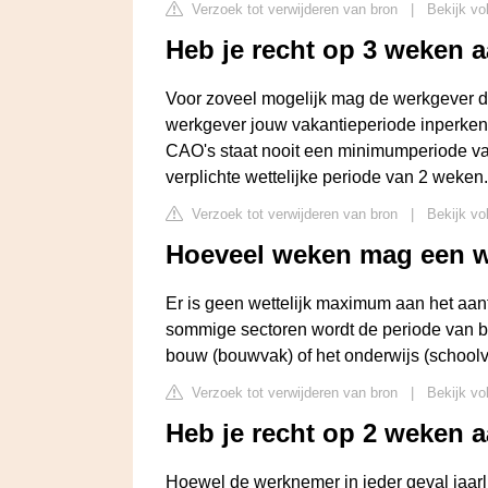
Verzoek tot verwijderen van bron
|
Bekijk vo
Heb je recht op 3 weken 
Voor zoveel mogelijk mag de werkgever di
werkgever jouw vakantieperiode inperken 
CAO's staat nooit een minimumperiode v
verplichte wettelijke periode van 2 weken.
Verzoek tot verwijderen van bron
|
Bekijk vo
Hoeveel weken mag een w
Er is geen wettelijk maximum aan het aant
sommige sectoren wordt de periode van bi
bouw (bouwvak) of het onderwijs (schoolv
Verzoek tot verwijderen van bron
|
Bekijk vo
Heb je recht op 2 weken 
Hoewel de werknemer in ieder geval jaarli