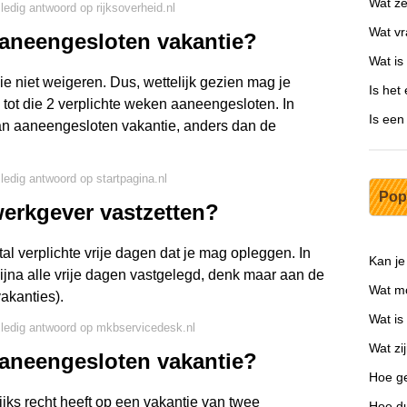
Wat z
lledig antwoord op rijksoverheid.nl
Wat vr
aaneengesloten vakantie?
Wat is
e niet weigeren. Dus, wettelijk gezien mag je
Is het
tot die 2 verplichte weken aaneengesloten. In
Is een
an aaneengesloten vakantie, anders dan de
lledig antwoord op startpagina.nl
Pop
erkgever vastzetten?
al verplichte vrije dagen dat je mag opleggen. In
Kan je
jna alle vrije dagen vastgelegd, denk maar aan de
Wat mo
akanties).
Wat is
lledig antwoord op mkbservicedesk.nl
Wat zi
aaneengesloten vakantie?
Hoe ge
jks recht heeft op een vakantie van twee
Hoe d