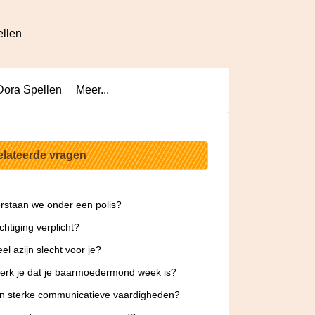
ellen
Dora Spellen
Meer...
elateerde vragen
rstaan we onder een polis?
chtiging verplicht?
eel azijn slecht voor je?
rk je dat je baarmoedermond week is?
jn sterke communicatieve vaardigheden?