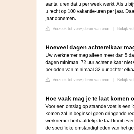
aantal uren dat u per week werkt. Als u bi
u recht op 100 vakantie-uren per jaar. Da
jaar opnemen.
Verzoek tot verwijderen van bron
|
Bekijk vo
Hoeveel dagen achterelkaar ma
Uw werknemer mag alleen meer dan 5 dage
dagen minimaal 72 uur achter elkaar niet w
perioden van minimaal 32 uur achter elkaa
Verzoek tot verwijderen van bron
|
Bekijk vo
Hoe vaak mag je te laat komen o
Voor een ontslag op staande voet is een 'd
komen zal in beginsel geen dringende red
werknemer herhaaldelijk te laat komt even
de specifieke omstandigheden van het ge