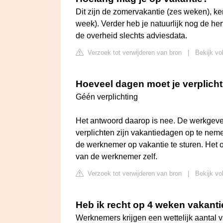
Dit zijn de zomervakantie (zes weken), k
week). Verder heb je natuurlijk nog de her
de overheid slechts adviesdata.
Verzoek tot verwijderen van bron
|
Bekijk vo
Hoeveel dagen moet je verplic
Géén verplichting
Het antwoord daarop is nee. De werkgeve
verplichten zijn vakantiedagen op te neme
de werknemer op vakantie te sturen. Het 
van de werknemer zelf.
Verzoek tot verwijderen van bron
|
Bekijk vo
Heb ik recht op 4 weken vakanti
Werknemers krijgen een wettelijk aantal va