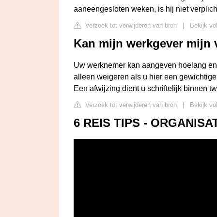
aaneengesloten weken, is hij niet verplic
Verzoek tot verwijderen van bron
|
Bekijk vo
Kan mijn werkgever mijn 
Uw werknemer kan aangeven hoelang en wa
alleen weigeren als u hier een gewichtig
Een afwijzing dient u schriftelijk binne
Verzoek tot verwijderen van bron
|
Bekijk vo
6 REIS TIPS - ORGANISATI