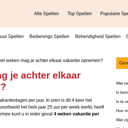
Alle Spellen
Top Spellen
Populaire Sp
uur Spellen
Bedienings Spellen
Behendigheid Spellen
l weken mag je achter elkaar vakantie opnemen?
Ger
 je achter elkaar
Wat ve
n?
Is bezi
kantiedagen per jaar. In uren is dit 4 keer het
Is te v
jvoorbeeld het hele jaar 25 uur per week werkt, heeft
Hoe me
armee kunt u in ieder geval
4 weken vakantie per
Wat zi