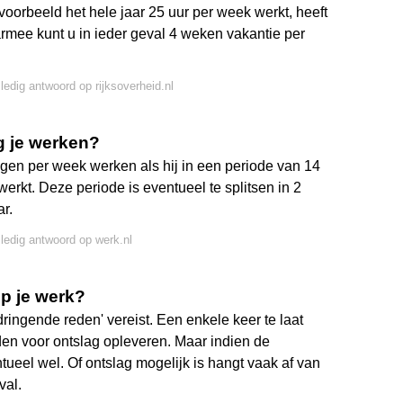
jvoorbeeld het hele jaar 25 uur per week werkt, heeft
armee kunt u in ieder geval 4 weken vakantie per
lledig antwoord op rijksoverheid.nl
g je werken?
n per week werken als hij in een periode van 14
erkt. Deze periode is eventueel te splitsen in 2
r.
lledig antwoord op werk.nl
p je werk?
ringende reden' vereist. Een enkele keer te laat
en voor ontslag opleveren. Maar indien de
tueel wel. Of ontslag mogelijk is hangt vaak af van
val.