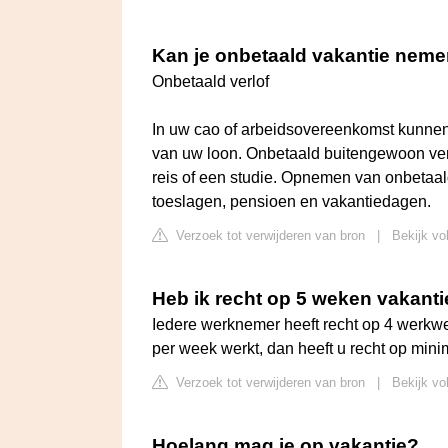
Kan je onbetaald vakantie nem
Onbetaald verlof
In uw cao of arbeidsovereenkomst kunnen 
van uw loon. Onbetaald buitengewoon ver
reis of een studie. Opnemen van onbetaal
toeslagen, pensioen en vakantiedagen.
Verzoek tot verwijderen van bron
|
Bekijk vo
Heb ik recht op 5 weken vakanti
Iedere werknemer heeft recht op 4 werkwek
per week werkt, dan heeft u recht op minim
Verzoek tot verwijderen van bron
|
Bekijk vo
Hoelang mag je op vakantie?