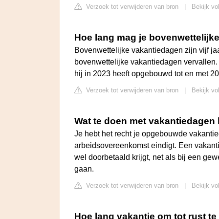
Verzoek tot verwijderen van bron
|
Bekijk vo
Hoe lang mag je bovenwettelijk
Bovenwettelijke vakantiedagen zijn vijf ja
bovenwettelijke vakantiedagen vervallen
hij in 2023 heeft opgebouwd tot en met 
Verzoek tot verwijderen van bron
|
Bekijk vo
Wat te doen met vakantiedagen b
Je hebt het recht je opgebouwde vakanti
arbeidsovereenkomst eindigt. Een vakantie
wel doorbetaald krijgt, net als bij een g
gaan.
Verzoek tot verwijderen van bron
|
Bekijk vo
Hoe lang vakantie om tot rust t