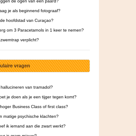
eggen de ogen van een paard?
aag je als beginnend fotograaf?
 de hoofdstad van Curaçao?
 erg om 3 Paracetamols in 1 keer te nemen?
 zwemtrap verplicht?
ulaire vragen
 hallucineren van tramadol?
et je doen als je een tijger tegen komt?
 hoger Business Class of first class?
jn matige psychische klachten?
ef ik iemand aan die zwart werkt?
uur is gram miauw?