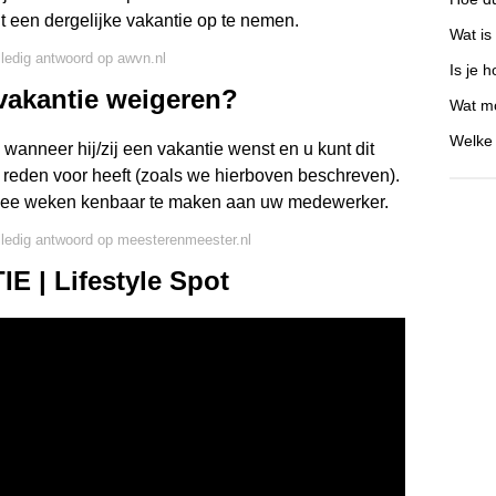
ht een dergelijke vakantie op te nemen.
Wat is
lledig antwoord op awvn.nl
Is je 
vakantie weigeren?
Wat mo
Welke 
nneer hij/zij een vakantie wenst en u kunt dit
e reden voor heeft (zoals we hierboven beschreven).
n twee weken kenbaar te maken aan uw medewerker.
lledig antwoord op meesterenmeester.nl
E | Lifestyle Spot