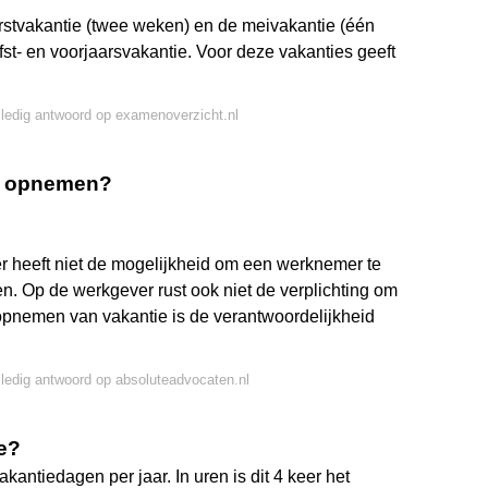
erstvakantie (twee weken) en de meivakantie (één
fst- en voorjaarsvakantie. Voor deze vakanties geeft
lledig antwoord op examenoverzicht.nl
ht opnemen?
r heeft niet de mogelijkheid om een werknemer te
n. Op de werkgever rust ook niet de verplichting om
opnemen van vakantie is de verantwoordelijkheid
lledig antwoord op absoluteadvocaten.nl
e?
kantiedagen per jaar. In uren is dit 4 keer het