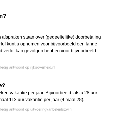
en?
afspraken staan over (gedeeltelijke) doorbetaling
lof kunt u opnemen voor bijvoorbeeld een lange
d verlof kan gevolgen hebben voor bijvoorbeeld
lledig antwoord op rijksoverheid.nl
e?
en vakantie per jaar. Bijvoorbeeld: als u 28 uur
aal 112 uur vakantie per jaar (4 maal 28).
lledig antwoord op uitvoeringvanbeleidszw.nl