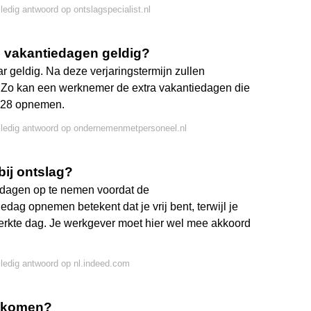
lledig antwoord op ontslagspecialist.nl
e vakantiedagen geldig?
ar geldig. Na deze verjaringstermijn zullen
. Zo kan een werknemer de extra vakantiedagen die
2028 opnemen.
lledig antwoord op ondernemenmetpersoneel.nl
ij ontslag?
edagen op te nemen voordat de
dag opnemen betekent dat je vrij bent, terwijl je
ewerkte dag. Je werkgever moet hier wel mee akkoord
lledig antwoord op nl.indeed.com
e komen?