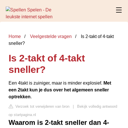
Home
Veelgestelde vragen
Is 2-takt of 4-takt
sneller?
Is 2-takt of 4-takt
sneller?
Een 4takt is zuiniger, maar is minder explosief.
Met
een 2takt kun je dus over het algemeen sneller
optrekken
.
Verzoek tot verwijderen van bron
|
Bekijk volledig antwoord
op startpagina.nl
Waarom is 2-takt sneller dan 4-