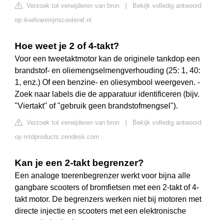
Verzoek tot verwijderen van bron
|
Bekijk volledig antwoord
op ikwilvanmijnscooteraf.nl
Hoe weet je 2 of 4-takt?
Voor een tweetaktmotor kan de originele tankdop een
brandstof- en oliemengselmengverhouding (25: 1, 40:
1, enz.) Of een benzine- en oliesymbool weergeven. -
Zoek naar labels die de apparatuur identificeren (bijv.
"Viertakt" of "gebruik geen brandstofmengsel").
Verzoek tot verwijderen van bron
|
Bekijk volledig antwoord
op mtdproducts.zendesk.com
Kan je een 2-takt begrenzer?
Een analoge toerenbegrenzer werkt voor bijna alle
gangbare scooters of bromfietsen met een 2-takt of 4-
takt motor. De begrenzers werken niet bij motoren met
directe injectie en scooters met een elektronische