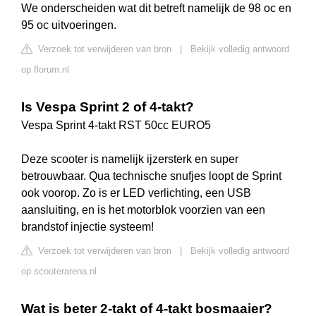
We onderscheiden wat dit betreft namelijk de 98 oc en
95 oc uitvoeringen.
Verzoek tot verwijderen van bron
|
Bekijk volledig antwoord
op florum.nl
Is Vespa Sprint 2 of 4-takt?
Vespa Sprint 4-takt RST 50cc EURO5
Deze scooter is namelijk ijzersterk en super
betrouwbaar. Qua technische snufjes loopt de Sprint
ook voorop. Zo is er LED verlichting, een USB
aansluiting, en is het motorblok voorzien van een
brandstof injectie systeem!
Verzoek tot verwijderen van bron
|
Bekijk volledig antwoord
op scooterarena.nl
Wat is beter 2-takt of 4-takt bosmaaier?