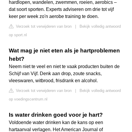
hardlopen, wandelen, zwemmen, roeien, aerobics –
dat soort sporten. Experts adviseren om drie tot vijf
keer per week zo'n aerobe training te doen.
Verzoek tot verwijderen van bron
|
Bekijk volledig antwoord
op sport.nl
Wat mag je niet eten als je hartproblemen
hebt?
Neem niet te veel en niet te vaak producten buiten de
Schijf van Vijf. Denk aan drop, zoute snacks,
vleeswaren, witbrood, frisdrank en alcohol.
Verzoek tot verwijderen van bron
|
Bekijk volledig antwoord
op voedingscentrum.nl
Is water drinken goed voor je hart?
Voldoende water drinken kan de kans op een
hartaanval verlagen. Het American Journal of