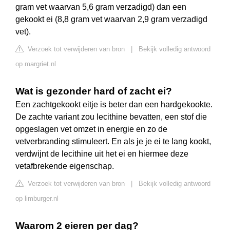
gram vet waarvan 5,6 gram verzadigd) dan een
gekookt ei (8,8 gram vet waarvan 2,9 gram verzadigd
vet).
Verzoek tot verwijderen van bron
|
Bekijk volledig antwoord
op margriet.nl
Wat is gezonder hard of zacht ei?
Een zachtgekookt eitje is beter dan een hardgekookte.
De zachte variant zou lecithine bevatten, een stof die
opgeslagen vet omzet in energie en zo de
vetverbranding stimuleert. En als je je ei te lang kookt,
verdwijnt de lecithine uit het ei en hiermee deze
vetafbrekende eigenschap.
Verzoek tot verwijderen van bron
|
Bekijk volledig antwoord
op limburger.nl
Waarom 2 eieren per dag?