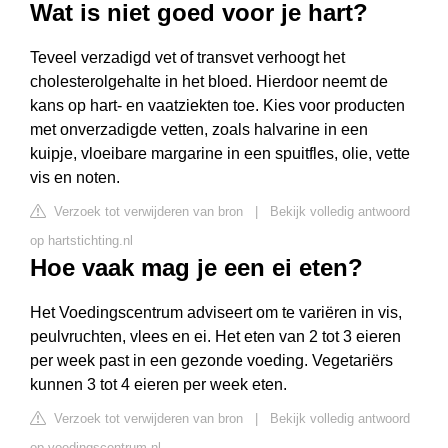
Wat is niet goed voor je hart?
Teveel verzadigd vet of transvet verhoogt het
cholesterolgehalte in het bloed. Hierdoor neemt de
kans op hart- en vaatziekten toe. Kies voor producten
met onverzadigde vetten, zoals halvarine in een
kuipje, vloeibare margarine in een spuitfles, olie, vette
vis en noten.
Verzoek tot verwijderen van bron
|
Bekijk volledig antwoord
op hartstichting.nl
Hoe vaak mag je een ei eten?
Het Voedingscentrum adviseert om te variëren in vis,
peulvruchten, vlees en ei. Het eten van 2 tot 3 eieren
per week past in een gezonde voeding. Vegetariërs
kunnen 3 tot 4 eieren per week eten.
Verzoek tot verwijderen van bron
|
Bekijk volledig antwoord
op voedingscentrum.nl