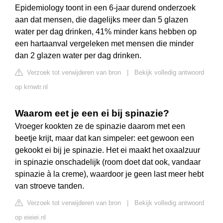
Epidemiology toont in een 6-jaar durend onderzoek
aan dat mensen, die dagelijks meer dan 5 glazen
water per dag drinken, 41% minder kans hebben op
een hartaanval vergeleken met mensen die minder
dan 2 glazen water per dag drinken.
Verzoek tot verwijderen van bron
|
Bekijk volledig antwoord
op krnwtr.nl
Waarom eet je een ei bij spinazie?
Vroeger kookten ze de spinazie daarom met een
beetje krijt, maar dat kan simpeler: eet gewoon een
gekookt ei bij je spinazie. Het ei maakt het oxaalzuur
in spinazie onschadelijk (room doet dat ook, vandaar
spinazie à la creme), waardoor je geen last meer hebt
van stroeve tanden.
Verzoek tot verwijderen van bron
|
Bekijk volledig antwoord
op eieiei.nl