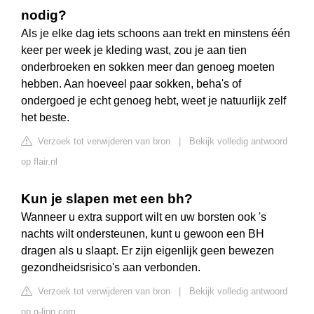
nodig?
Als je elke dag iets schoons aan trekt en minstens één
keer per week je kleding wast, zou je aan tien
onderbroeken en sokken meer dan genoeg moeten
hebben. Aan hoeveel paar sokken, beha's of
ondergoed je echt genoeg hebt, weet je natuurlijk zelf
het beste.
Verzoek tot verwijderen van bron
|
Bekijk volledig antwoord
op flair.nl
Kun je slapen met een bh?
Wanneer u extra support wilt en uw borsten ook 's
nachts wilt ondersteunen, kunt u gewoon een BH
dragen als u slaapt. Er zijn eigenlijk geen bewezen
gezondheidsrisico's aan verbonden.
Verzoek tot verwijderen van bron
|
Bekijk volledig antwoord
op q-linn.com