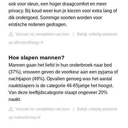
ook voor steun, een hoger draagcomfort en meer
privacy. Bij koud weer kun je kiezen voor extra lang of
dik ondergoed. Sommige soorten worden voor
erotische redenen gedragen.
Verzoek tot verwijderen van bron
|
Bekijk volledig antwoord
op allkindsofthings.nl
Hoe slapen mannen?
Mannen gaan het liefst in hun onderbroek naar bed
(37%), vrouwen geven de voorkeur aan een pyjama of
nachtjapon (49%). Opvallen genoeg was het aantal
naaktslapers is de categorie 46-65jarige het hoogst.
Van deze leeftijdscategorie slaapt ongeveer 20%
naakt.
Verzoek tot verwijderen van bron
|
Bekijk volledig antwoord
op matrasfactory.nl