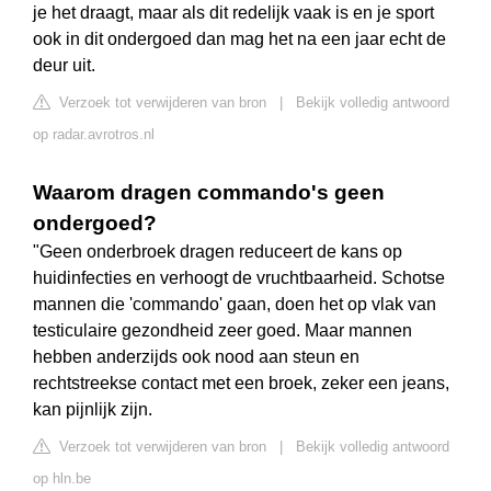
je het draagt, maar als dit redelijk vaak is en je sport
ook in dit ondergoed dan mag het na een jaar echt de
deur uit.
Verzoek tot verwijderen van bron
|
Bekijk volledig antwoord
op radar.avrotros.nl
Waarom dragen commando's geen
ondergoed?
"Geen onderbroek dragen reduceert de kans op
huidinfecties en verhoogt de vruchtbaarheid. Schotse
mannen die 'commando' gaan, doen het op vlak van
testiculaire gezondheid zeer goed. Maar mannen
hebben anderzijds ook nood aan steun en
rechtstreekse contact met een broek, zeker een jeans,
kan pijnlijk zijn.
Verzoek tot verwijderen van bron
|
Bekijk volledig antwoord
op hln.be