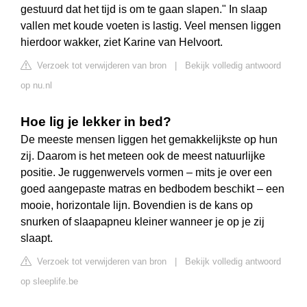
gestuurd dat het tijd is om te gaan slapen." In slaap
vallen met koude voeten is lastig. Veel mensen liggen
hierdoor wakker, ziet Karine van Helvoort.
Verzoek tot verwijderen van bron
|
Bekijk volledig antwoord
op nu.nl
Hoe lig je lekker in bed?
De meeste mensen liggen het gemakkelijkste op hun
zij. Daarom is het meteen ook de meest natuurlijke
positie. Je ruggenwervels vormen – mits je over een
goed aangepaste matras en bedbodem beschikt – een
mooie, horizontale lijn. Bovendien is de kans op
snurken of slaapapneu kleiner wanneer je op je zij
slaapt.
Verzoek tot verwijderen van bron
|
Bekijk volledig antwoord
op sleeplife.be