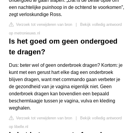
ondergoed te gaan slapen. „Dat is de beste optie om
een nachtelijke puinhoop in de ochtend te voorkomen”,
zegt verloskundige Ross.
Verzoek tot verwijderen van bron
|
Bekijk volledig antwoord
op metronieuws.nl
Is het goed om geen ondergoed
te dragen?
Dus: beter wel of geen onderbroek dragen? Kortom: je
kunt met een gerust hart elke dag een onderbroek
blijven dragen, want met commando gaan verbeter je
de gezondheid van je vagina eigenlijk niet. Geen
onderbroek dragen kan bovendien een bepaald
beschermlaagje tussen je vagina, vulva en kleding
weghalen.
Verzoek tot verwijderen van bron
|
Bekijk volledig antwoord
op libelle.nl