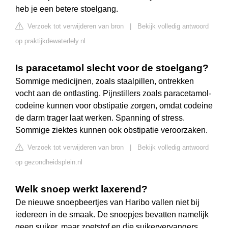
heb je een betere stoelgang.
Verzoek tot verwijderen van bron
|
Bekijk volledig antwoord
op praktijkdewaterlely.nl
Is paracetamol slecht voor de stoelgang?
Sommige medicijnen, zoals staalpillen, ontrekken
vocht aan de ontlasting. Pijnstillers zoals paracetamol-
codeine kunnen voor obstipatie zorgen, omdat codeine
de darm trager laat werken. Spanning of stress.
Sommige ziektes kunnen ook obstipatie veroorzaken.
Verzoek tot verwijderen van bron
|
Bekijk volledig antwoord
op gezondheidsplein.nl
Welk snoep werkt laxerend?
De nieuwe snoepbeertjes van Haribo vallen niet bij
iedereen in de smaak. De snoepjes bevatten namelijk
geen suiker, maar zoetstof en die suikervervangers