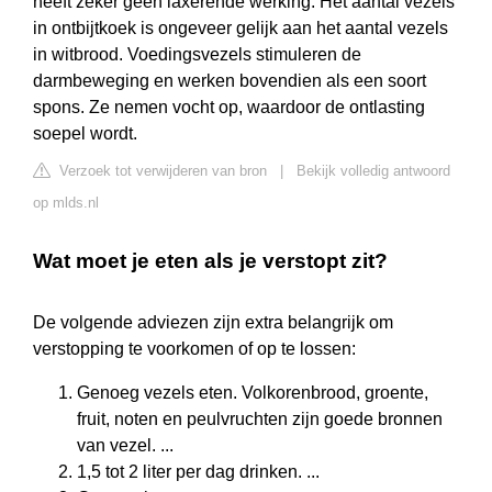
heeft zeker geen laxerende werking. Het aantal vezels
in ontbijtkoek is ongeveer gelijk aan het aantal vezels
in witbrood. Voedingsvezels stimuleren de
darmbeweging en werken bovendien als een soort
spons. Ze nemen vocht op, waardoor de ontlasting
soepel wordt.
Verzoek tot verwijderen van bron
|
Bekijk volledig antwoord
op mlds.nl
Wat moet je eten als je verstopt zit?
De volgende adviezen zijn extra belangrijk om
verstopping te voorkomen of op te lossen:
Genoeg vezels eten. Volkorenbrood, groente,
fruit, noten en peulvruchten zijn goede bronnen
van vezel. ...
1,5 tot 2 liter per dag drinken. ...