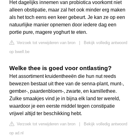
Het dagelijks innemen van probiotica voorkomt niet
alleen obstipatie, maar zal het ook minder erg maken
als het toch eens een keer gebeurt. Je kan ze op een
natuurlijke manier opnemen door iedere dag een
portie pure, magere yoghurt te eten.
Verzoek tot verwijderen van bron
|
Bekijk volledig antwoord
op bwell.be
Welke thee is goed voor ontlasting?
Het assortiment kruidentheeën die hun nut reeds
bewezen bestaat uit thee van de senna-plant, munt-,
gember-, paardenbloem-, zwarte, en kamillethee.
Zulke smaakjes vind je in bijna elk land ter wereld,
waardoor je een eerste middel tegen constipatie
vrijwel altijd ter beschikking hebt.
Verzoek tot verwijderen van bron
|
Bekijk volledig antwoord
op ad.nl