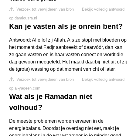
Verzoek tot verwijderen van bron
|
Bekijk volledig antwoord
op daralousra.nl
Kan je vasten als je onrein bent?
Antwoord: Alle lof zij Allah. Als ze stopt met bloeden op
het moment dat Fadjr aanbreekt of daarvóór, dan kan
ze gaan vasten en is haar vasten correct en wordt die
dag gewoon meegeteld. Het maakt daarbij niet uit of zij
de (grote) wassing op dat moment verricht of later.
Verzoek tot verwijderen van bron
|
Bekijk volledig antwoord
op al-yaqeen.com
Wat als je Ramadan niet
volhoud?
De meeste problemen worden ervaren in de
energiebalans. Doordat je overdag niet eet, raakt je
energiebalans in de war waardoor je je minder goed