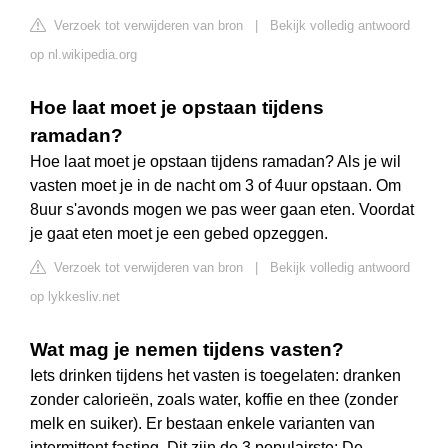
Verzoek tot verwijderen van bron
|
Bekijk volledig antwoord
op nl.wikipedia.org
Hoe laat moet je opstaan tijdens
ramadan?
Hoe laat moet je opstaan tijdens ramadan? Als je wil
vasten moet je in de nacht om 3 of 4uur opstaan. Om
8uur s'avonds mogen we pas weer gaan eten. Voordat
je gaat eten moet je een gebed opzeggen.
Verzoek tot verwijderen van bron
|
Bekijk volledig antwoord
op lykkesliv.net
Wat mag je nemen tijdens vasten?
Iets drinken tijdens het vasten is toegelaten: dranken
zonder calorieën, zoals water, koffie en thee (zonder
melk en suiker). Er bestaan enkele varianten van
intermittent fasting. Dit zijn de 3 populairste: De