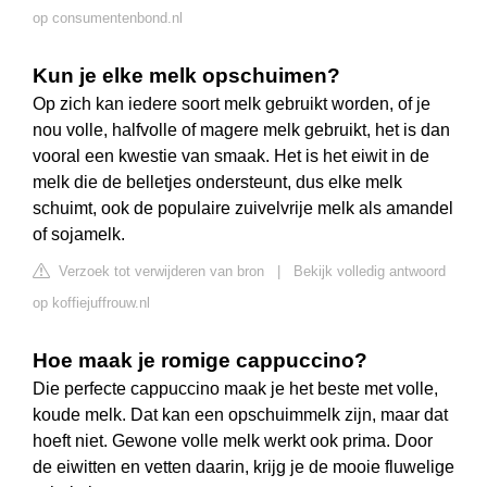
op consumentenbond.nl
Kun je elke melk opschuimen?
Op zich kan iedere soort melk gebruikt worden, of je
nou volle, halfvolle of magere melk gebruikt, het is dan
vooral een kwestie van smaak. Het is het eiwit in de
melk die de belletjes ondersteunt, dus elke melk
schuimt, ook de populaire zuivelvrije melk als amandel
of sojamelk.
Verzoek tot verwijderen van bron
|
Bekijk volledig antwoord
op koffiejuffrouw.nl
Hoe maak je romige cappuccino?
Die perfecte cappuccino maak je het beste met volle,
koude melk. Dat kan een opschuimmelk zijn, maar dat
hoeft niet. Gewone volle melk werkt ook prima. Door
de eiwitten en vetten daarin, krijg je de mooie fluwelige