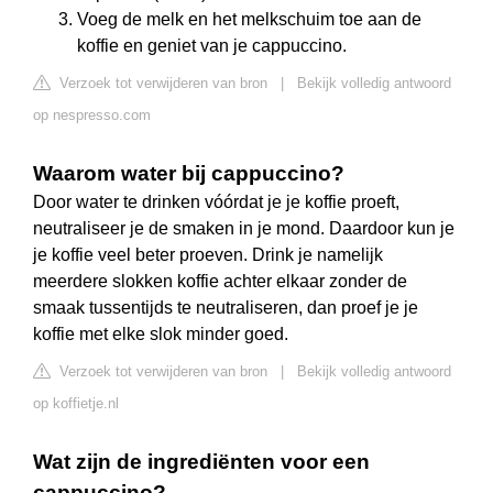
Voeg de melk en het melkschuim toe aan de
koffie en geniet van je cappuccino.
Verzoek tot verwijderen van bron
|
Bekijk volledig antwoord
op nespresso.com
Waarom water bij cappuccino?
Door water te drinken vóórdat je je koffie proeft,
neutraliseer je de smaken in je mond. Daardoor kun je
je koffie veel beter proeven. Drink je namelijk
meerdere slokken koffie achter elkaar zonder de
smaak tussentijds te neutraliseren, dan proef je je
koffie met elke slok minder goed.
Verzoek tot verwijderen van bron
|
Bekijk volledig antwoord
op koffietje.nl
Wat zijn de ingrediënten voor een
cappuccino?