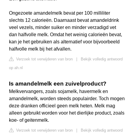
Ongezoete amandelmelk bevat per 100 milliliter
slechts 12 calorieën. Daarnaast bevat amandeldrink
veel vezels, minder suiker en minder verzadigd vet
dan halfvolle melk. Omdat het weinig calorieën bevat,
kan je het gebruiken als alternatief voor bijvoorbeeld
halfvolle melk bij het afvallen.
Verzoek tot verwijderen van bron
|
Bekijk volledig antwoord
op ah.nl
Is amandelmelk een zuivelproduct?
Melkvervangers, zoals sojamelk, havermelk en
amandelmelk, worden steeds populairder. Toch mogen
deze dranken officieel geen melk heten. Melk mag
alleen gebruikt worden voor het dierlijke product, zoals
koe- of geitenmelk.
Verzoek tot verwijderen van bron
|
Bekijk volledig antwoord