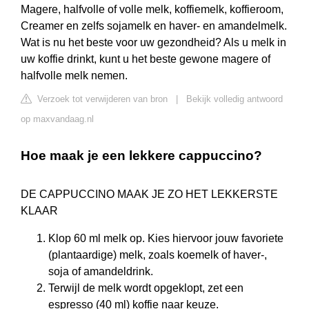
Magere, halfvolle of volle melk, koffiemelk, koffieroom,
Creamer en zelfs sojamelk en haver- en amandelmelk.
Wat is nu het beste voor uw gezondheid? Als u melk in
uw koffie drinkt, kunt u het beste gewone magere of
halfvolle melk nemen.
Verzoek tot verwijderen van bron
|
Bekijk volledig antwoord
op maxvandaag.nl
Hoe maak je een lekkere cappuccino?
DE CAPPUCCINO MAAK JE ZO HET LEKKERSTE
KLAAR
Klop 60 ml melk op. Kies hiervoor jouw favoriete
(plantaardige) melk, zoals koemelk of haver-,
soja of amandeldrink.
Terwijl de melk wordt opgeklopt, zet een
espresso (40 ml) koffie naar keuze.