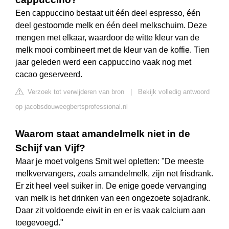
Een cappuccino bestaat uit één deel espresso, één
deel gestoomde melk en één deel melkschuim. Deze
mengen met elkaar, waardoor de witte kleur van de
melk mooi combineert met de kleur van de koffie. Tien
jaar geleden werd een cappuccino vaak nog met
cacao geserveerd.
Verzoek tot verwijderen van bron
|
Bekijk volledig antwoord
op jacobsdouweegbertsprofessional.nl
Waarom staat amandelmelk niet in de
Schijf van Vijf?
Maar je moet volgens Smit wel opletten: "De meeste
melkvervangers, zoals amandelmelk, zijn net frisdrank.
Er zit heel veel suiker in. De enige goede vervanging
van melk is het drinken van een ongezoete sojadrank.
Daar zit voldoende eiwit in en er is vaak calcium aan
toegevoegd."