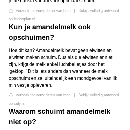
je de barista variant voor optimaal schuim.
Verzoek tot verwijderen van bron
|
Bekijk volledig antwoord
op lekkerplan.nl
Kun je amandelmelk ook
opschuimen?
Hoe dit kan? Amandelmelk bevat geen eiwitten en
eiwitten maken schuim. Dus als die eiwitten er niet
zijn, krijgt de melk enkel luchtbelletjes door het
'geklop. ' Dit is iets anders dan wanneer de melk
opschuimt en zal uiteindelijk een mondgevoel van lik
m'n vestje opleveren.
Verzoek tot verwijderen van bron
|
Bekijk volledig antwoord
op culy.nl
Waarom schuimt amandelmelk
niet op?