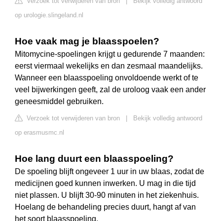
Verzoek tot verwijderen van bron
|
Bekijk volledig antwoord
op urologie.slingeland.nl
Hoe vaak mag je blaasspoelen?
Mitomycine-spoelingen krijgt u gedurende 7 maanden:
eerst viermaal wekelijks en dan zesmaal maandelijks.
Wanneer een blaasspoeling onvoldoende werkt of te
veel bijwerkingen geeft, zal de uroloog vaak een ander
geneesmiddel gebruiken.
Verzoek tot verwijderen van bron
|
Bekijk volledig antwoord
op erasmusmc.nl
Hoe lang duurt een blaasspoeling?
De spoeling blijft ongeveer 1 uur in uw blaas, zodat de
medicijnen goed kunnen inwerken. U mag in die tijd
niet plassen. U blijft 30-90 minuten in het ziekenhuis.
Hoelang de behandeling precies duurt, hangt af van
het soort blaasspoeling.