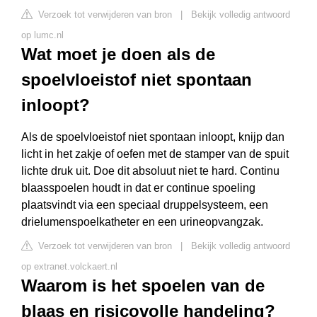
Verzoek tot verwijderen van bron
|
Bekijk volledig antwoord
op lumc.nl
Wat moet je doen als de
spoelvloeistof niet spontaan
inloopt?
Als de spoelvloeistof niet spontaan inloopt, knijp dan
licht in het zakje of oefen met de stamper van de spuit
lichte druk uit. Doe dit absoluut niet te hard. Continu
blaasspoelen houdt in dat er continue spoeling
plaatsvindt via een speciaal druppelsysteem, een
drielumenspoelkatheter en een urineopvangzak.
Verzoek tot verwijderen van bron
|
Bekijk volledig antwoord
op extranet.volckaert.nl
Waarom is het spoelen van de
blaas en risicovolle handeling?