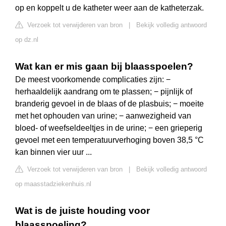
op en koppelt u de katheter weer aan de katheterzak.
Verzoek tot verwijderen van bron
|
Bekijk volledig antwoord
op dz.nl
Wat kan er mis gaan bij blaasspoelen?
De meest voorkomende complicaties zijn: −
herhaaldelijk aandrang om te plassen; − pijnlijk of
branderig gevoel in de blaas of de plasbuis; − moeite
met het ophouden van urine; − aanwezigheid van
bloed- of weefseldeeltjes in de urine; − een grieperig
gevoel met een temperatuurverhoging boven 38,5 °C
kan binnen vier uur ...
Verzoek tot verwijderen van bron
|
Bekijk volledig antwoord
op maasstadziekenhuis.nl
Wat is de juiste houding voor
blaasspoeling?