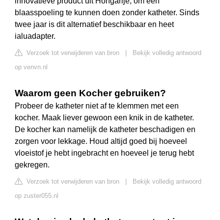
innovatieve product uit Hongarije, om een
blaasspoeling te kunnen doen zonder katheter. Sinds
twee jaar is dit alternatief beschikbaar en heet
ialuadapter.
Verzoek tot verwijderen van bron
|
Bekijk volledig antwoord
op venvn.nl
Waarom geen Kocher gebruiken?
Probeer de katheter niet af te klemmen met een
kocher. Maak liever gewoon een knik in de katheter.
De kocher kan namelijk de katheter beschadigen en
zorgen voor lekkage. Houd altijd goed bij hoeveel
vloeistof je hebt ingebracht en hoeveel je terug hebt
gekregen.
Verzoek tot verwijderen van bron
|
Bekijk volledig antwoord
op zuster055.nl