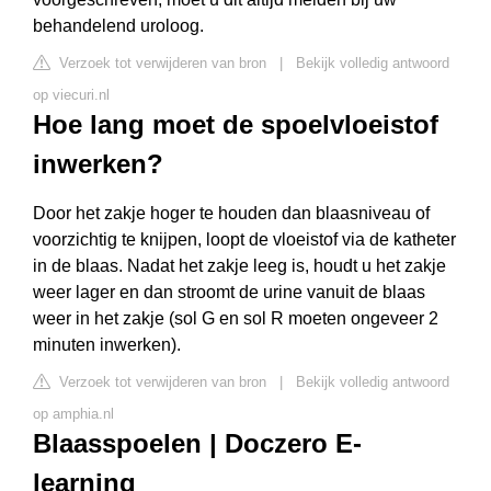
behandelend uroloog.
Verzoek tot verwijderen van bron
|
Bekijk volledig antwoord
op viecuri.nl
Hoe lang moet de spoelvloeistof
inwerken?
Door het zakje hoger te houden dan blaasniveau of
voorzichtig te knijpen, loopt de vloeistof via de katheter
in de blaas. Nadat het zakje leeg is, houdt u het zakje
weer lager en dan stroomt de urine vanuit de blaas
weer in het zakje (sol G en sol R moeten ongeveer 2
minuten inwerken).
Verzoek tot verwijderen van bron
|
Bekijk volledig antwoord
op amphia.nl
Blaasspoelen | Doczero E-
learning