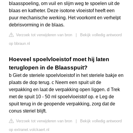
blaasspoeling, om vuil en slijm weg te spoelen uit de
blaas en katheter. Deze isotone vloeistof heeft een
puur mechanische werking. Het voorkomt en verhelpt
debrisvorming in de blaas.
Verzoek tot verwijderen van bron
|
Bekijk volledig antwoord
op bbraun.nl
Hoeveel spoelvloeistof moet hij laten
teruglopen in de Blaasspuit?
b Giet de steriele spoelvloeistof in het steriele bakje en
plaats de dop terug. c Neem een spuit uit de
verpakking en laat de verpakking open liggen. d Trek
met de spuit 10 - 50 ml spoelvloeistof op. e Leg de
spuit terug in de geopende verpakking, zorg dat de
conus steriel blijft.
Verzoek tot verwijderen van bron
|
Bekijk volledig antwoord
op extranet.volckaert.nl