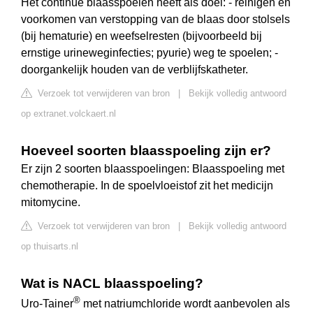
Het continue blaasspoelen heeft als doel: - reinigen en
voorkomen van verstopping van de blaas door stolsels
(bij hematurie) en weefselresten (bijvoorbeeld bij
ernstige urineweginfecties; pyurie) weg te spoelen; -
doorgankelijk houden van de verblijfskatheter.
Verzoek tot verwijderen van bron
|
Bekijk volledig antwoord
op extranet.volckaert.nl
Hoeveel soorten blaasspoeling zijn er?
Er zijn 2 soorten blaasspoelingen: Blaasspoeling met
chemotherapie. In de spoelvloeistof zit het medicijn
mitomycine.
Verzoek tot verwijderen van bron
|
Bekijk volledig antwoord
op thuisarts.nl
Wat is NACL blaasspoeling?
®
Uro-Tainer
met natriumchloride wordt aanbevolen als