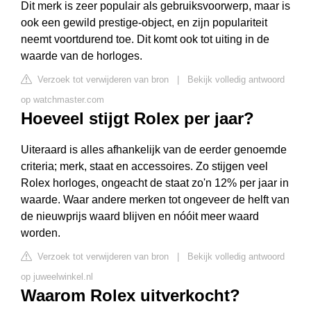
Dit merk is zeer populair als gebruiksvoorwerp, maar is
ook een gewild prestige-object, en zijn populariteit
neemt voortdurend toe. Dit komt ook tot uiting in de
waarde van de horloges.
Verzoek tot verwijderen van bron
|
Bekijk volledig antwoord
op watchmaster.com
Hoeveel stijgt Rolex per jaar?
Uiteraard is alles afhankelijk van de eerder genoemde
criteria; merk, staat en accessoires. Zo stijgen veel
Rolex horloges, ongeacht de staat zo'n 12% per jaar in
waarde. Waar andere merken tot ongeveer de helft van
de nieuwprijs waard blijven en nóóit meer waard
worden.
Verzoek tot verwijderen van bron
|
Bekijk volledig antwoord
op juweelwinkel.nl
Waarom Rolex uitverkocht?