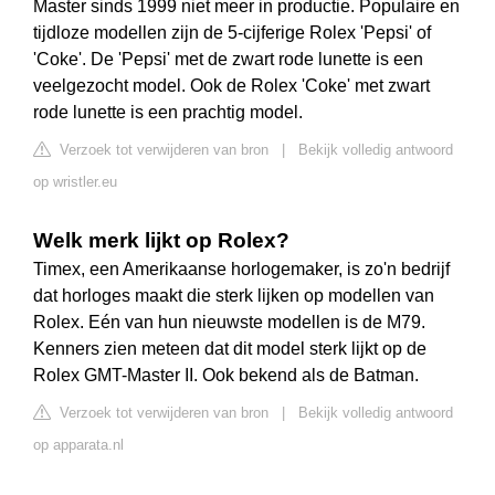
Master sinds 1999 niet meer in productie. Populaire en
tijdloze modellen zijn de 5-cijferige Rolex 'Pepsi' of
'Coke'. De 'Pepsi' met de zwart rode lunette is een
veelgezocht model. Ook de Rolex 'Coke' met zwart
rode lunette is een prachtig model.
Verzoek tot verwijderen van bron
|
Bekijk volledig antwoord
op wristler.eu
Welk merk lijkt op Rolex?
Timex, een Amerikaanse horlogemaker, is zo'n bedrijf
dat horloges maakt die sterk lijken op modellen van
Rolex. Eén van hun nieuwste modellen is de M79.
Kenners zien meteen dat dit model sterk lijkt op de
Rolex GMT-Master II. Ook bekend als de Batman.
Verzoek tot verwijderen van bron
|
Bekijk volledig antwoord
op apparata.nl