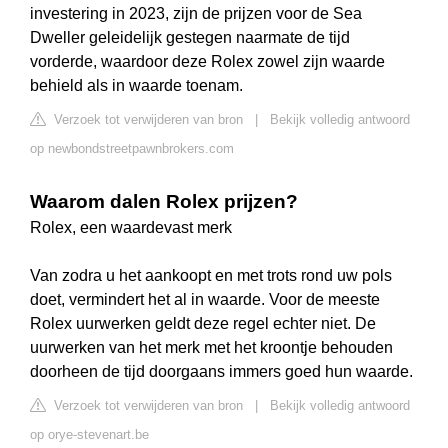
investering in 2023, zijn de prijzen voor de Sea
Dweller geleidelijk gestegen naarmate de tijd
vorderde, waardoor deze Rolex zowel zijn waarde
behield als in waarde toenam.
Verzoek tot verwijderen van bron
|
Bekijk volledig antwoord
op newbondstreetpawnbrokers.com
Waarom dalen Rolex prijzen?
Rolex, een waardevast merk
Van zodra u het aankoopt en met trots rond uw pols
doet, vermindert het al in waarde. Voor de meeste
Rolex uurwerken geldt deze regel echter niet. De
uurwerken van het merk met het kroontje behouden
doorheen de tijd doorgaans immers goed hun waarde.
Verzoek tot verwijderen van bron
|
Bekijk volledig antwoord
op orye-stevenart.be