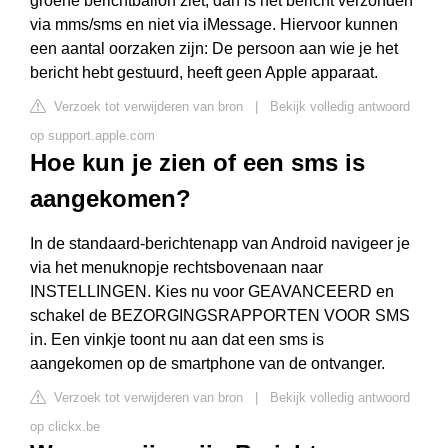
groene berichtballon ziet, dan is het bericht verzonden
via mms/sms en niet via iMessage. Hiervoor kunnen
een aantal oorzaken zijn: De persoon aan wie je het
bericht hebt gestuurd, heeft geen Apple apparaat.
Verzoek tot verwijderen van bron
|
Bekijk volledig antwoord
op support.apple.com
Hoe kun je zien of een sms is
aangekomen?
In de standaard-berichtenapp van Android navigeer je
via het menuknopje rechtsbovenaan naar
INSTELLINGEN. Kies nu voor GEAVANCEERD en
schakel de BEZORGINGSRAPPORTEN VOOR SMS
in. Een vinkje toont nu aan dat een sms is
aangekomen op de smartphone van de ontvanger.
Verzoek tot verwijderen van bron
|
Bekijk volledig antwoord
op clickx.be