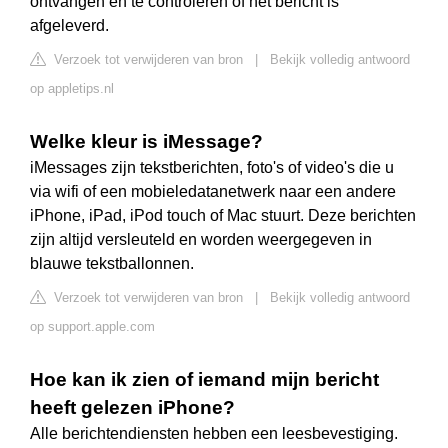
ontvangen en te controleren of het bericht is
afgeleverd.
Verzoek tot verwijderen van bron
|
Bekijk volledig antwoord
op appletips.nl
Welke kleur is iMessage?
iMessages zijn tekstberichten, foto's of video's die u
via wifi of een mobieledatanetwerk naar een andere
iPhone, iPad, iPod touch of Mac stuurt. Deze berichten
zijn altijd versleuteld en worden weergegeven in
blauwe tekstballonnen.
Verzoek tot verwijderen van bron
|
Bekijk volledig antwoord
op support.apple.com
Hoe kan ik zien of iemand mijn bericht
heeft gelezen iPhone?
Alle berichtendiensten hebben een leesbevestiging.