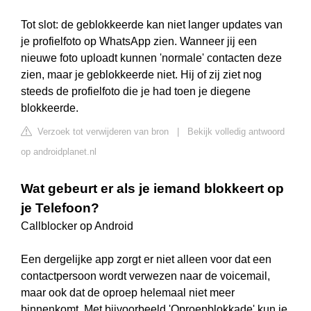
Tot slot: de geblokkeerde kan niet langer updates van
je profielfoto op WhatsApp zien. Wanneer jij een
nieuwe foto uploadt kunnen 'normale' contacten deze
zien, maar je geblokkeerde niet. Hij of zij ziet nog
steeds de profielfoto die je had toen je diegene
blokkeerde.
Verzoek tot verwijderen van bron
|
Bekijk volledig antwoord
op androidplanet.nl
Wat gebeurt er als je iemand blokkeert op
je Telefoon?
Callblocker op Android
Een dergelijke app zorgt er niet alleen voor dat een
contactpersoon wordt verwezen naar de voicemail,
maar ook dat de oproep helemaal niet meer
binnenkomt. Met bijvoorbeeld 'Oproepblokkade' kun je