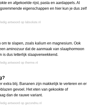
te en afgekoelde rijst, pasta en aardappels. Al
gsremmende eigenschappen en hier kun je dus zelf
lledig antwoord op labsolute.nl
lpen om te slapen, zoals kalium en magnesium. Ook
, een aminozuur dat de aanmaak van slaaphormoon
 is dus letterlijk slaapverwekkend.
lledig antwoord op therme.nl
ag?
xtra blij. Bananen zijn makkelijk te verteren en er
geblazen gevoel. Het eten van gekookte of
aag dan de rauwe variant.
lledig antwoord op gezondnu.nl