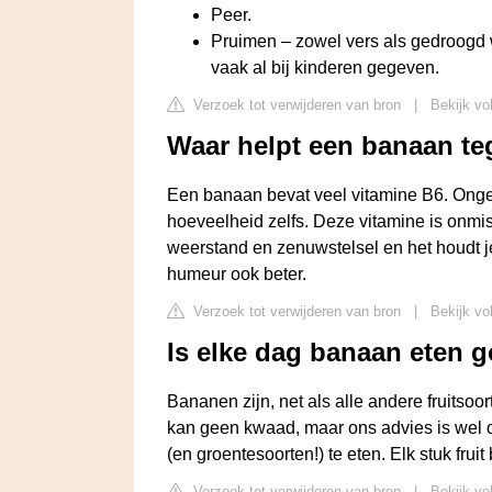
Peer.
Pruimen – zowel vers als gedroogd wer
vaak al bij kinderen gegeven.
Verzoek tot verwijderen van bron
|
Bekijk vo
Waar helpt een banaan t
Een banaan bevat veel vitamine B6. Ong
hoeveelheid zelfs. Deze vitamine is onmisb
weerstand en zenuwstelsel en het houdt je
humeur ook beter.
Verzoek tot verwijderen van bron
|
Bekijk vo
Is elke dag banaan eten g
Bananen zijn, net als alle andere fruits
kan geen kwaad, maar ons advies is wel 
(en groentesoorten!) te eten. Elk stuk frui
Verzoek tot verwijderen van bron
|
Bekijk vo