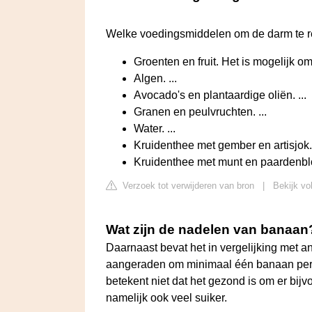
Welke voedingsmiddelen om de darm te r
Groenten en fruit. Het is mogelijk om 
Algen. ...
Avocado's en plantaardige oliën. ...
Granen en peulvruchten. ...
Water. ...
Kruidenthee met gember en artisjok. 
Kruidenthee met munt en paardenb
Verzoek tot verwijderen van bron
|
Bekijk vo
Wat zijn de nadelen van banaan
Daarnaast bevat het in vergelijking met an
aangeraden om minimaal één banaan per da
betekent niet dat het gezond is om er bijvo
namelijk ook veel suiker.