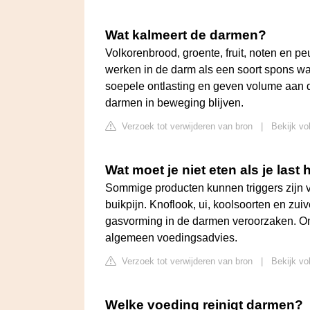
Wat kalmeert de darmen?
Volkorenbrood, groente, fruit, noten en p
werken in de darm als een soort spons w
soepele ontlasting en geven volume aan d
darmen in beweging blijven.
Verzoek tot verwijderen van bron
|
Bekijk vo
Wat moet je niet eten als je last
Sommige producten kunnen triggers zijn 
buikpijn. Knoflook, ui, koolsoorten en zu
gasvorming in de darmen veroorzaken. Om
algemeen voedingsadvies.
Verzoek tot verwijderen van bron
|
Bekijk vo
Welke voeding reinigt darmen?