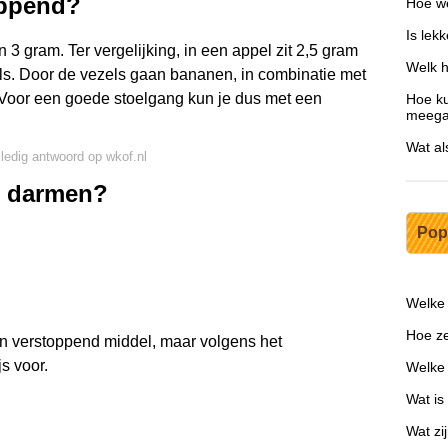
oppend?
Hoe we
Is lek
n 3 gram. Ter vergelijking, in een appel zit 2,5 gram
Welk h
ls. Door de vezels gaan bananen, in combinatie met
. Voor een goede stoelgang kun je dus met een
Hoe ku
meega
Wat als
lledig antwoord op wkof.nl
de darmen?
Pop
Welke
Hoe ze
n verstoppend middel, maar volgens het
s voor.
Welke 
Wat is
Wat zi