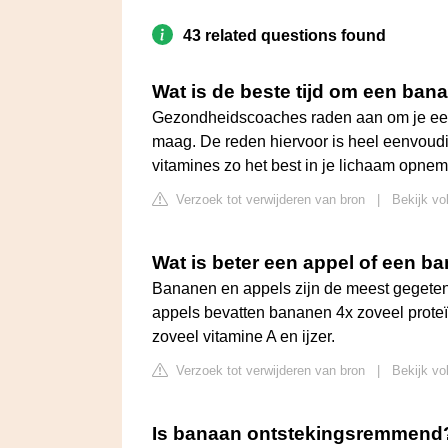
43 related questions found
Wat is de beste tijd om een ban
Gezondheidscoaches raden aan om je eerste
maag. De reden hiervoor is heel eenvoudig: 
vitamines zo het best in je lichaam opne
Verzoek tot verwijderen van bron
|
Bekijk vo
Wat is beter een appel of een b
Bananen en appels zijn de meest gegeten 
appels bevatten bananen 4x zoveel proteï
zoveel vitamine A en ijzer.
Verzoek tot verwijderen van bron
|
Bekijk vo
Is banaan ontstekingsremmend