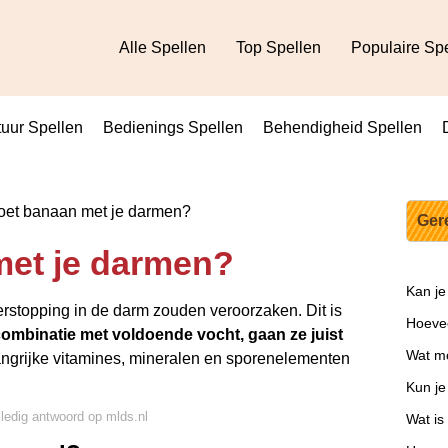
Alle Spellen
Top Spellen
Populaire Sp
uur Spellen
Bedienings Spellen
Behendigheid Spellen
oet banaan met je darmen?
Ger
met je darmen?
Kan je
topping in de darm zouden veroorzaken. Dit is
Hoevee
combinatie met voldoende vocht, gaan ze juist
Wat mo
angrijke vitamines, mineralen en sporenelementen
Kun j
lledig antwoord op mlds.nl
Wat is