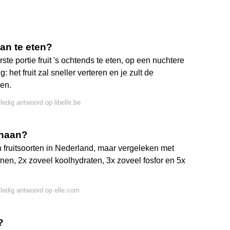
aan te eten?
 portie fruit 's ochtends te eten, op een nuchtere
het fruit zal sneller verteren en je zult de
men.
lledig antwoord op libelle.be
anaan?
fruitsoorten in Nederland, maar vergeleken met
nen, 2x zoveel koolhydraten, 3x zoveel fosfor en 5x
lledig antwoord op elle.com
?