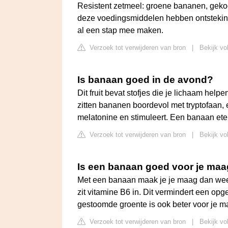
Resistent zetmeel: groene bananen, gekook
deze voedingsmiddelen hebben ontstekin
al een stap mee maken.
Verzoek tot verwijderen van bron
|
Bekijk vo
Is banaan goed in de avond?
Dit fruit bevat stofjes die je lichaam he
zitten bananen boordevol met tryptofaan
melatonine en stimuleert. Een banaan eten
Verzoek tot verwijderen van bron
|
Bekijk vo
Is een banaan goed voor je ma
Met een banaan maak je je maag dan weer e
zit vitamine B6 in. Dit vermindert een op
gestoomde groente is ook beter voor je m
Verzoek tot verwijderen van bron
|
Bekijk vo