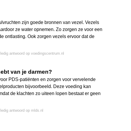
eulvruchten zijn goede bronnen van vezel. Vezels
aardoor ze water opnemen. Zo zorgen ze voor een
e ontlasting. Ook zorgen vezels ervoor dat de
lledig antwoord op voedingscentrum.nl
 hebt van je darmen?
voor PDS-patiënten en zorgen voor vervelende
ivelproducten bijvoorbeeld. Deze voeding kan
dat de klachten zo uiteen lopen bestaat er geen
lledig antwoord op mlds.nl