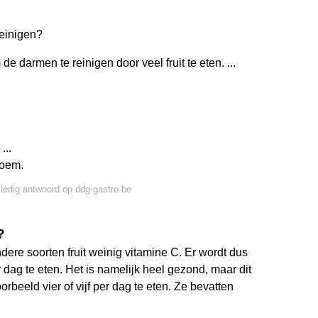
einigen?
de darmen te reinigen door veel fruit te eten. ...
...
loem.
lledig antwoord op ddg-gastro.be
?
dere soorten fruit weinig vitamine C. Er wordt dus
g te eten. Het is namelijk heel gezond, maar dit
orbeeld vier of vijf per dag te eten. Ze bevatten