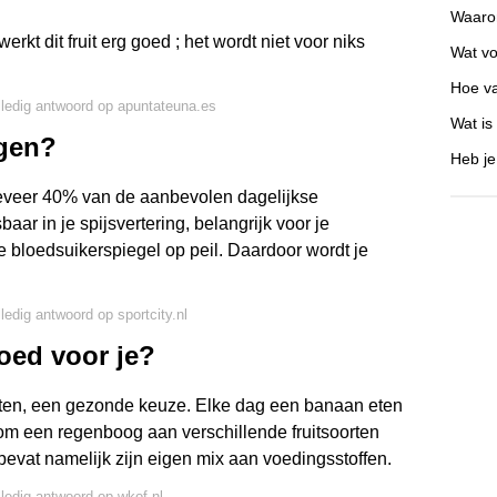
Waarom
kt dit fruit erg goed ; het wordt niet voor niks
Wat vo
Hoe va
lledig antwoord op apuntateuna.es
Wat is
egen?
Heb je
eveer 40% van de aanbevolen dagelijkse
aar in je spijsvertering, belangrijk voor je
 bloedsuikerspiegel op peil. Daardoor wordt je
lledig antwoord op sportcity.nl
oed voor je?
oorten, een gezonde keuze. Elke dag een banaan eten
om een regenboog aan verschillende fruitsoorten
t bevat namelijk zijn eigen mix aan voedingsstoffen.
lledig antwoord op wkof.nl