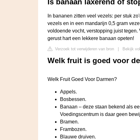
Is banaan laxerend of st
In bananen zitten veel vezels: per stuk zo'
vezels en in een mandarijn 0,5 gram veze
voldoende vocht, verstopping juist tegen
gerust hart een lekkere banaan opeten!
Verzoek tot verwijderen van bron
|
Bekijk vo
Welk fruit is goed voor 
Welk Fruit Goed Voor Darmen?
Appels.
Bosbessen.
Banaan – deze staan bekend als ee
Voedingscentrum is daar geen bewij
Bramen.
Frambozen.
Blauwe druiven.