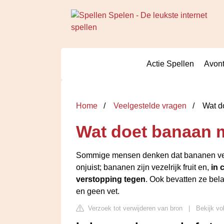
Actie Spellen
Avont
Home
Veelgestelde vragen
Wat d
Wat doet banaan 
Sommige mensen denken dat bananen vers
onjuist; bananen zijn vezelrijk fruit en,
in 
verstopping tegen
. Ook bevatten ze bel
en geen vet.
Verzoek tot verwijderen van bron
|
Bekijk vo