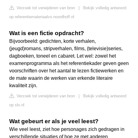
Verzoek tot verwijderen van bron
|
Bekijk volledig antwoord
op referentiemateriaalvo.noordhoff.nl
Wat is een fictie opdracht?
Bijvoorbeeld: gedichten, korte verhalen,
(jeugd)romans, stripverhalen, films, (televisie)series,
dagboeken, toneel en cabaret. Let wel: zowel het
examenprogramma als het referentiekader geven geen
voorschriften over het aantal te lezen fictiewerken en
de mate waarin de werken van erkende literaire
kwaliteit zijn.
Verzoek tot verwijderen van bron
|
Bekijk volledig antwoord
op slo.nl
Wat gebeurt er als je veel leest?
Wie veel leest, ziet hoe personages zich gedragen in
verschillende situaties of hoe ze met anderen