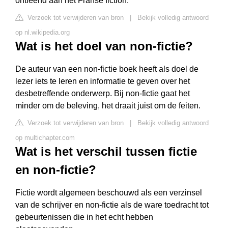
ontleend aan het Franse fiction.
Verzoek tot verwijderen van bron
|
Bekijk volledig antwoord
op nl.wikipedia.org
Wat is het doel van non-fictie?
De auteur van een non-fictie boek heeft als doel de
lezer iets te leren en informatie te geven over het
desbetreffende onderwerp. Bij non-fictie gaat het
minder om de beleving, het draait juist om de feiten.
Verzoek tot verwijderen van bron
|
Bekijk volledig antwoord
op multichapter.com
Wat is het verschil tussen fictie
en non-fictie?
Fictie wordt algemeen beschouwd als een verzinsel
van de schrijver en non-fictie als de ware toedracht tot
gebeurtenissen die in het echt hebben