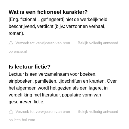
Wat is een fictioneel karakter?
[Eng. fictional = gefingeerd] niet de werkelijkheid
beschrijvend, verdicht (bijv.: verzonnen verhaal,
roman).
Verzoek tot verwijderen van bron
|
Bekijk volledig antwoord
op ensie.nl
Is lectuur fictie?
Lectuur is een verzamelnaam voor boeken,
stripboeken, pamfletten, tijdschriften en kranten. Over
het algemeen wordt het gezien als een lagere, in
vergelijking met literatuur, populaire vorm van
geschreven fictie.
Verzoek tot verwijderen van bron
|
Bekijk volledig antwoord
op lees.bol.com