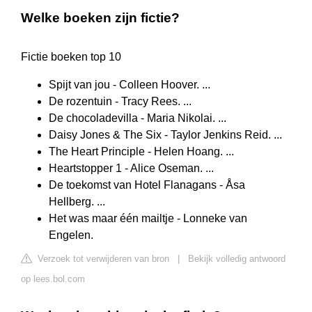
Welke boeken zijn fictie?
Fictie boeken top 10
Spijt van jou - Colleen Hoover. ...
De rozentuin - Tracy Rees. ...
De chocoladevilla - Maria Nikolai. ...
Daisy Jones & The Six - Taylor Jenkins Reid. ...
The Heart Principle - Helen Hoang. ...
Heartstopper 1 - Alice Oseman. ...
De toekomst van Hotel Flanagans - Åsa
Hellberg. ...
Het was maar één mailtje - Lonneke van
Engelen.
Verzoek tot verwijderen van bron
|
Bekijk volledig antwoord
op lees.bol.com