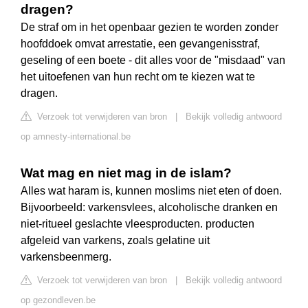
dragen?
De straf om in het openbaar gezien te worden zonder
hoofddoek omvat arrestatie, een gevangenisstraf,
geseling of een boete - dit alles voor de "misdaad" van
het uitoefenen van hun recht om te kiezen wat te
dragen.
Verzoek tot verwijderen van bron
|
Bekijk volledig antwoord
op amnesty-international.be
Wat mag en niet mag in de islam?
Alles wat haram is, kunnen moslims niet eten of doen.
Bijvoorbeeld: varkensvlees, alcoholische dranken en
niet-ritueel geslachte vleesproducten. producten
afgeleid van varkens, zoals gelatine uit
varkensbeenmerg.
Verzoek tot verwijderen van bron
|
Bekijk volledig antwoord
op gezondleven.be