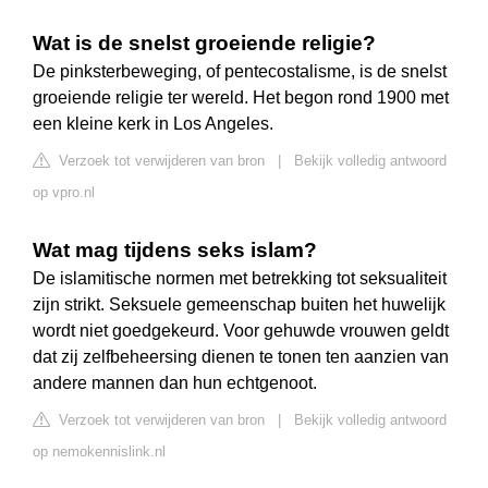
Wat is de snelst groeiende religie?
De pinksterbeweging, of pentecostalisme, is de snelst
groeiende religie ter wereld. Het begon rond 1900 met
een kleine kerk in Los Angeles.
Verzoek tot verwijderen van bron
|
Bekijk volledig antwoord
op vpro.nl
Wat mag tijdens seks islam?
De islamitische normen met betrekking tot seksualiteit
zijn strikt. Seksuele gemeenschap buiten het huwelijk
wordt niet goedgekeurd. Voor gehuwde vrouwen geldt
dat zij zelfbeheersing dienen te tonen ten aanzien van
andere mannen dan hun echtgenoot.
Verzoek tot verwijderen van bron
|
Bekijk volledig antwoord
op nemokennislink.nl