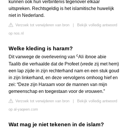
kunnen ook hun verbintenis tegenover elkaar
uitspreken. Rechtsgeldig is het islamitische huwelijk
niet in Nederland.
Verzoek tot verwijderen van bron
|
Bekijk volledig antwoord
op nos.nl
Welke kleding is haram?
c
Dit vanwege de overlevering van
Ali ibnoe abie
Taalib die verhaalde dat de Profeet (vrede zij met hem)
een lap zijde in zijn rechterhand nam en een stuk goud
in zijn linkerhand, en deze vervolgens omhoog hief en
zei: “Deze zijn Haraam voor de mannen van mijn
gemeenschap en toegestaan voor de vrouwen.”
Verzoek tot verwijderen van bron
|
Bekijk volledig antwoord
op al-yaqeen.com
Wat mag je niet tekenen in de islam?