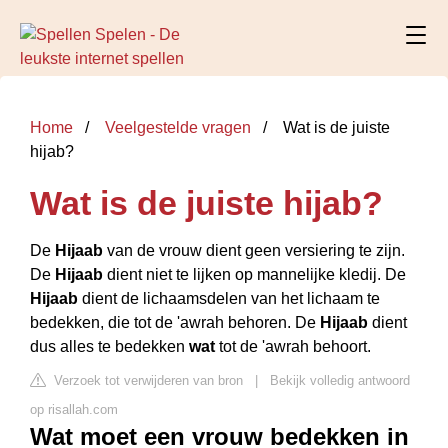
Home
Veelgestelde vragen
Wat is de juiste
hijab?
Wat is de juiste hijab?
De
Hijaab
van de vrouw dient geen versiering te zijn.
De
Hijaab
dient niet te lijken op mannelijke kledij. De
Hijaab
dient de lichaamsdelen van het lichaam te
bedekken, die tot de 'awrah behoren. De
Hijaab
dient
dus alles te bedekken
wat
tot de 'awrah behoort.
Verzoek tot verwijderen van bron
|
Bekijk volledig antwoord
op risallah.com
Wat moet een vrouw bedekken in