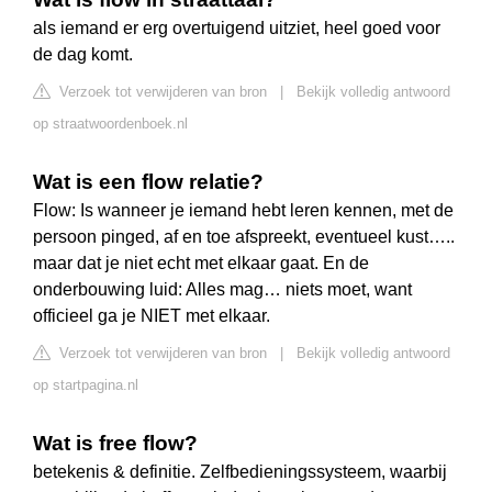
als iemand er erg overtuigend uitziet, heel goed voor
de dag komt.
Verzoek tot verwijderen van bron
|
Bekijk volledig antwoord
op straatwoordenboek.nl
Wat is een flow relatie?
Flow: Is wanneer je iemand hebt leren kennen, met de
persoon pinged, af en toe afspreekt, eventueel kust…..
maar dat je niet echt met elkaar gaat. En de
onderbouwing luid: Alles mag… niets moet, want
officieel ga je NIET met elkaar.
Verzoek tot verwijderen van bron
|
Bekijk volledig antwoord
op startpagina.nl
Wat is free flow?
betekenis & definitie. Zelfbedieningssysteem, waarbij