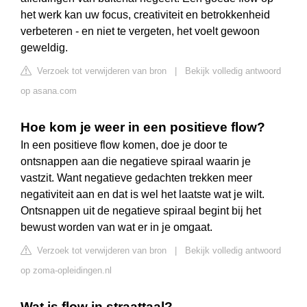
het werk kan uw focus, creativiteit en betrokkenheid
verbeteren - en niet te vergeten, het voelt gewoon
geweldig.
Verzoek tot verwijderen van bron
|
Bekijk volledig antwoord
op asana.com
Hoe kom je weer in een positieve flow?
In een positieve flow komen, doe je door te
ontsnappen aan die negatieve spiraal waarin je
vastzit. Want negatieve gedachten trekken meer
negativiteit aan en dat is wel het laatste wat je wilt.
Ontsnappen uit de negatieve spiraal begint bij het
bewust worden van wat er in je omgaat.
Verzoek tot verwijderen van bron
|
Bekijk volledig antwoord
op zoma-opleidingen.nl
Wat is flow in straattaal?