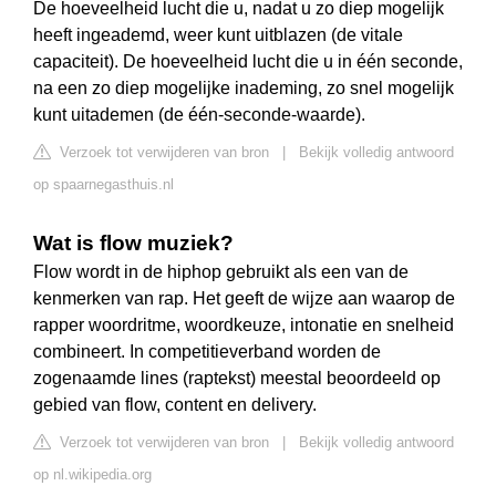
De hoeveelheid lucht die u, nadat u zo diep mogelijk
heeft ingeademd, weer kunt uitblazen (de vitale
capaciteit). De hoeveelheid lucht die u in één seconde,
na een zo diep mogelijke inademing, zo snel mogelijk
kunt uitademen (de één-seconde-waarde).
Verzoek tot verwijderen van bron
|
Bekijk volledig antwoord
op spaarnegasthuis.nl
Wat is flow muziek?
Flow wordt in de hiphop gebruikt als een van de
kenmerken van rap. Het geeft de wijze aan waarop de
rapper woordritme, woordkeuze, intonatie en snelheid
combineert. In competitieverband worden de
zogenaamde lines (raptekst) meestal beoordeeld op
gebied van flow, content en delivery.
Verzoek tot verwijderen van bron
|
Bekijk volledig antwoord
op nl.wikipedia.org