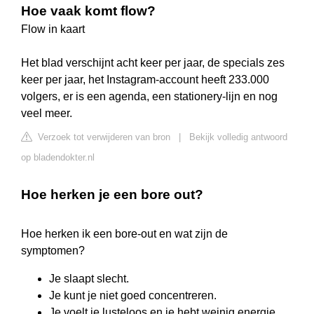
Hoe vaak komt flow?
Flow in kaart
Het blad verschijnt acht keer per jaar, de specials zes
keer per jaar, het Instagram-account heeft 233.000
volgers, er is een agenda, een stationery-lijn en nog
veel meer.
Verzoek tot verwijderen van bron
|
Bekijk volledig antwoord
op bladendokter.nl
Hoe herken je een bore out?
Hoe herken ik een bore-out en wat zijn de
symptomen?
Je slaapt slecht.
Je kunt je niet goed concentreren.
Je voelt je lusteloos en je hebt weinig energie,