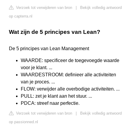
Verzoek tot verwijderen van bron
|
Bekijk volledig antwoord
op capterra.nl
Wat zijn de 5 principes van Lean?
De 5 principes van Lean Management
WAARDE: specificeer de toegevoegde waarde
voor je klant. ...
WAARDESTROOM: definieer alle activiteiten
van je proces. ...
FLOW: verwijder alle overbodige activiteiten. ...
PULL: zet je klant aan het stuur. ...
PDCA: streef naar perfectie.
Verzoek tot verwijderen van bron
|
Bekijk volledig antwoord
op passionned.nl