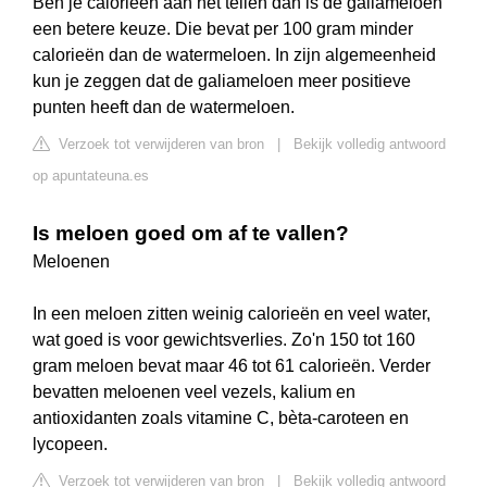
Ben je calorieën aan het tellen dan is de galiameloen
een betere keuze. Die bevat per 100 gram minder
calorieën dan de watermeloen. In zijn algemeenheid
kun je zeggen dat de galiameloen meer positieve
punten heeft dan de watermeloen.
Verzoek tot verwijderen van bron
|
Bekijk volledig antwoord
op apuntateuna.es
Is meloen goed om af te vallen?
Meloenen
In een meloen zitten weinig calorieën en veel water,
wat goed is voor gewichtsverlies. Zo'n 150 tot 160
gram meloen bevat maar 46 tot 61 calorieën. Verder
bevatten meloenen veel vezels, kalium en
antioxidanten zoals vitamine C, bèta-caroteen en
lycopeen.
Verzoek tot verwijderen van bron
|
Bekijk volledig antwoord