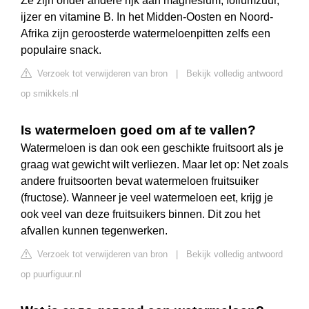
Ze zijn onder andere rijk aan magnesium, foliumzuur,
ijzer en vitamine B. In het Midden-Oosten en Noord-
Afrika zijn geroosterde watermeloenpitten zelfs een
populaire snack.
Verzoek tot verwijderen van bron
|
Bekijk volledig antwoord
op smikkels.nl
Is watermeloen goed om af te vallen?
Watermeloen is dan ook een geschikte fruitsoort als je
graag wat gewicht wilt verliezen. Maar let op: Net zoals
andere fruitsoorten bevat watermeloen fruitsuiker
(fructose). Wanneer je veel watermeloen eet, krijg je
ook veel van deze fruitsuikers binnen. Dit zou het
afvallen kunnen tegenwerken.
Verzoek tot verwijderen van bron
|
Bekijk volledig antwoord
op puurfiguur.nl