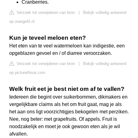
Cranberries.
Verzoek tot verwijderen van bron
|
Bekijk volledig antwoord
op orangefit.nl
Kun je teveel meloen eten?
Het eten van te veel watermeloen kan indigestie, een
opgeblazen gevoel en / of diarree veroorzaken.
Verzoek tot verwijderen van bron
|
Bekijk volledig antwoord
op picturethisai.com
Welk fruit eet je best niet om af te vallen?
Iedereen die begint over suikerbommen, dikmakers en
vergelijkbare claims als het om fruit gaat, mag je als
het aan ons ligt voorzichtigjes bekogelen met perziken.
Nee, nog beter: met grapefruits. Of appels. Fruit is
noodzakelijk en moet je ook gewoon eten als je wil
afvallen.