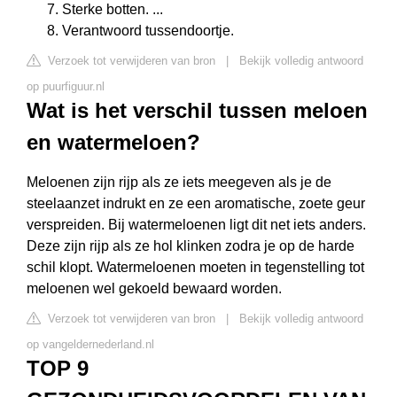
Sterke botten. ...
Verantwoord tussendoortje.
Verzoek tot verwijderen van bron
|
Bekijk volledig antwoord
op puurfiguur.nl
Wat is het verschil tussen meloen
en watermeloen?
Meloenen zijn rijp als ze iets meegeven als je de
steelaanzet indrukt en ze een aromatische, zoete geur
verspreiden. Bij watermeloenen ligt dit net iets anders.
Deze zijn rijp als ze hol klinken zodra je op de harde
schil klopt. Watermeloenen moeten in tegenstelling tot
meloenen wel gekoeld bewaard worden.
Verzoek tot verwijderen van bron
|
Bekijk volledig antwoord
op vangeldernederland.nl
TOP 9