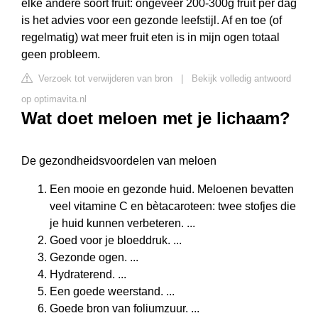
elke andere soort fruit: ongeveer 200-300g fruit per dag
is het advies voor een gezonde leefstijl. Af en toe (of
regelmatig) wat meer fruit eten is in mijn ogen totaal
geen probleem.
Verzoek tot verwijderen van bron
|
Bekijk volledig antwoord
op optimavita.nl
Wat doet meloen met je lichaam?
De gezondheidsvoordelen van meloen
Een mooie en gezonde huid. Meloenen bevatten
veel vitamine C en bètacaroteen: twee stofjes die
je huid kunnen verbeteren. ...
Goed voor je bloeddruk. ...
Gezonde ogen. ...
Hydraterend. ...
Een goede weerstand. ...
Goede bron van foliumzuur. ...