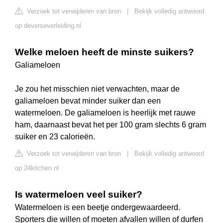
Verzoek tot verwijderen van bron
|
Bekijk volledig antwoord
op deverseverleiding.nl
Welke meloen heeft de minste suikers?
Galiameloen
Je zou het misschien niet verwachten, maar de
galiameloen bevat minder suiker dan een
watermeloen. De galiameloen is heerlijk met rauwe
ham, daarnaast bevat het per 100 gram slechts 6 gram
suiker en 23 calorieën.
Verzoek tot verwijderen van bron
|
Bekijk volledig antwoord
op 24kitchen.nl
Is watermeloen veel suiker?
Watermeloen is een beetje ondergewaardeerd.
Sporters die willen of moeten afvallen willen of durfen