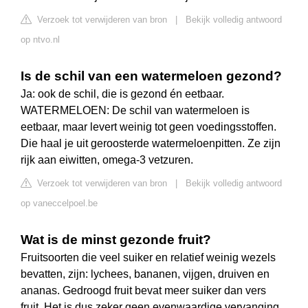
Verzoek tot verwijderen van bron
|
Bekijk volledig antwoord
op ntvo.nl
Is de schil van een watermeloen gezond?
Ja: ook de schil, die is gezond én eetbaar.
WATERMELOEN: De schil van watermeloen is
eetbaar, maar levert weinig tot geen voedingsstoffen.
Die haal je uit geroosterde watermeloenpitten. Ze zijn
rijk aan eiwitten, omega-3 vetzuren.
Verzoek tot verwijderen van bron
|
Bekijk volledig antwoord
op vaneccelpoel.be
Wat is de minst gezonde fruit?
Fruitsoorten die veel suiker en relatief weinig wezels
bevatten, zijn: lychees, bananen, vijgen, druiven en
ananas. Gedroogd fruit bevat meer suiker dan vers
fruit. Het is dus zeker geen evenwaardige vervanging