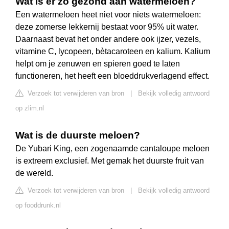
Wat is er zo gezond aan watermeloen?
Een watermeloen heet niet voor niets watermeloen:
deze zomerse lekkernij bestaat voor 95% uit water.
Daarnaast bevat het onder andere ook ijzer, vezels,
vitamine C, lycopeen, bètacaroteen en kalium. Kalium
helpt om je zenuwen en spieren goed te laten
functioneren, het heeft een bloeddrukverlagend effect.
Verzoek tot verwijderen van bron
|
Bekijk volledig antwoord
op zlim.nl
Wat is de duurste meloen?
De Yubari King, een zogenaamde cantaloupe meloen
is extreem exclusief. Met gemak het duurste fruit van
de wereld.
Verzoek tot verwijderen van bron
|
Bekijk volledig antwoord
op fooddrunk.nl