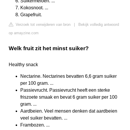
Suikermeloen. ...
Kokosnoot. ...
Grapefruit.
Verzoek tot verwijderen van bron
|
Bekijk volledig antwoord
op amayzine.com
Welk fruit zit het minst suiker?
Healthy snack
Nectarine. Nectarines bevatten 6,6 gram suiker
per 100 gram. ...
Passievrucht. Passievrucht heeft een sterke
friszoete smaak en bevat 6 gram suiker per 100
gram. ...
Aardbeien. Veel mensen denken dat aardbeien
veel suiker bevatten. ...
Frambozen. ...