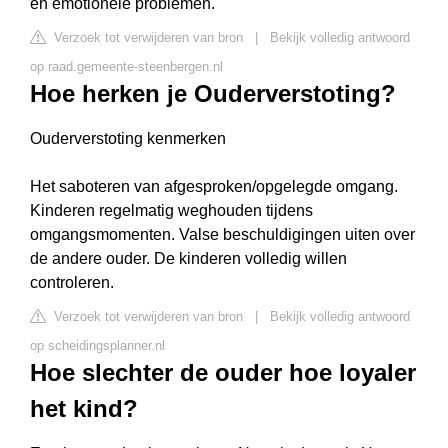
en emotionele problemen.
Verzoek tot verwijderen van bron
|
Bekijk volledig antwoord
op raad.gemeente-steenbergen.nl
Hoe herken je Ouderverstoting?
Ouderverstoting kenmerken
Het saboteren van afgesproken/opgelegde omgang.
Kinderen regelmatig weghouden tijdens
omgangsmomenten. Valse beschuldigingen uiten over
de andere ouder. De kinderen volledig willen
controleren.
Verzoek tot verwijderen van bron
|
Bekijk volledig antwoord
op scheidingsplanner.nl
Hoe slechter de ouder hoe loyaler
het kind?