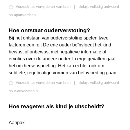
Verzoek tot verwijderen van bron
|
Bekijk volledig antwoord
op apartverder.nl
Hoe ontstaat ouderverstoting?
Bij het ontstaan van ouderverstoting spelen twee
factoren een rol: De ene ouder beïnvloedt het kind
bewust of onbewust met negatieve informatie of
emoties over de andere ouder. In erge gevallen gaat
het om hersenspoeling. Het kan echter ook om
subtiele, regelmatige vormen van beïnvloeding gaan.
Verzoek tot verwijderen van bron
|
Bekijk volledig antwoord
op v-advocaten.nl
Hoe reageren als kind je uitscheldt?
Aanpak