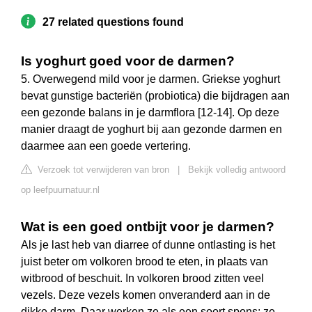
27 related questions found
Is yoghurt goed voor de darmen?
5. Overwegend mild voor je darmen. Griekse yoghurt
bevat gunstige bacteriën (probiotica) die bijdragen aan
een gezonde balans in je darmflora [12-14]. Op deze
manier draagt de yoghurt bij aan gezonde darmen en
daarmee aan een goede vertering.
Verzoek tot verwijderen van bron
|
Bekijk volledig antwoord
op leefpuurnatuur.nl
Wat is een goed ontbijt voor je darmen?
Als je last heb van diarree of dunne ontlasting is het
juist beter om volkoren brood te eten, in plaats van
witbrood of beschuit. In volkoren brood zitten veel
vezels. Deze vezels komen onveranderd aan in de
dikke darm. Daar werken ze als een soort spons: ze