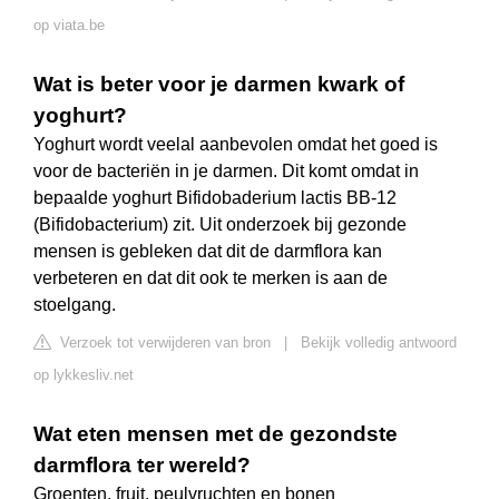
op viata.be
Wat is beter voor je darmen kwark of
yoghurt?
Yoghurt wordt veelal aanbevolen omdat het goed is
voor de bacteriën in je darmen. Dit komt omdat in
bepaalde yoghurt Bifidobaderium lactis BB-12
(Bifidobacterium) zit. Uit onderzoek bij gezonde
mensen is gebleken dat dit de darmflora kan
verbeteren en dat dit ook te merken is aan de
stoelgang.
Verzoek tot verwijderen van bron
|
Bekijk volledig antwoord
op lykkesliv.net
Wat eten mensen met de gezondste
darmflora ter wereld?
Groenten, fruit, peulvruchten en bonen