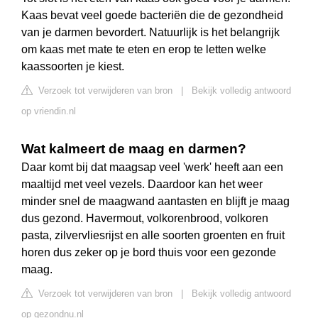
Kaas bevat veel goede bacteriën die de gezondheid
van je darmen bevordert. Natuurlijk is het belangrijk
om kaas met mate te eten en erop te letten welke
kaassoorten je kiest.
Verzoek tot verwijderen van bron
|
Bekijk volledig antwoord
op vriendin.nl
Wat kalmeert de maag en darmen?
Daar komt bij dat maagsap veel 'werk' heeft aan een
maaltijd met veel vezels. Daardoor kan het weer
minder snel de maagwand aantasten en blijft je maag
dus gezond. Havermout, volkorenbrood, volkoren
pasta, zilvervliesrijst en alle soorten groenten en fruit
horen dus zeker op je bord thuis voor een gezonde
maag.
Verzoek tot verwijderen van bron
|
Bekijk volledig antwoord
op gezondnu.nl