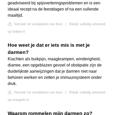
geadviseerd bij spijsverteringsproblemen en is een
ideaal recept na de feestdagen of na een vullende
maaltijd.
Verzoek tot verwijderen van bron
|
Bekijk volledig antwoord
op teabar.nl
Hoe weet je dat er iets mis is met je
darmen?
Klachten als buikpijn, maagkrampen, winderigheid,
diarree, een opgeblazen gevoel of obstipatie zijn de
duidelijkste aanwijzingen dat je darmen niet naar
behoren werken en zetten je immuunsysteem onder
druk.
Verzoek tot verwijderen van bron
|
Bekijk volledig antwoord
op orangefit.nl
Waarom rommelen mijn darmen zo?