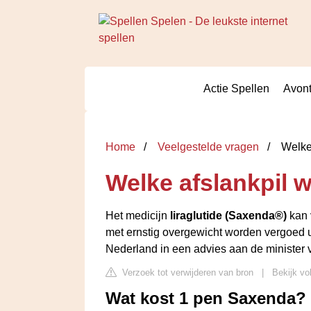
Actie Spellen
Avont
Home
Veelgestelde vragen
Welke 
Welke afslankpil 
Het medicijn
liraglutide (Saxenda®)
kan 
met ernstig overgewicht worden vergoed uit
Nederland in een advies aan de minister
Verzoek tot verwijderen van bron
|
Bekijk vo
Wat kost 1 pen Saxenda?