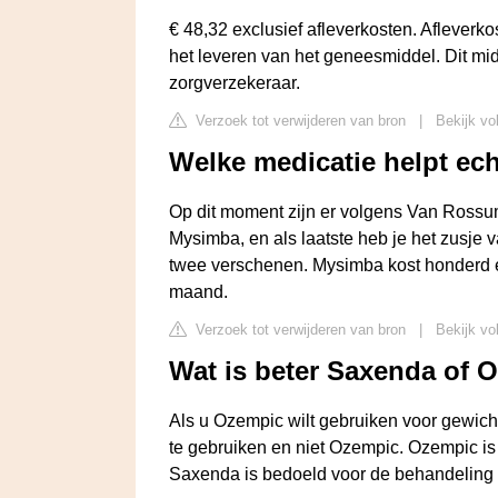
€ 48,32 exclusief afleverkosten. Afleverko
het leveren van het geneesmiddel. Dit mi
zorgverzekeraar.
Verzoek tot verwijderen van bron
|
Bekijk vo
Welke medicatie helpt ec
Op dit moment zijn er volgens Van Rossum 
Mysimba, en als laatste heb je het zusje va
twee verschenen. Mysimba kost honderd eu
maand.
Verzoek tot verwijderen van bron
|
Bekijk vo
Wat is beter Saxenda of 
Als u Ozempic wilt gebruiken voor gewich
te gebruiken en niet Ozempic. Ozempic is
Saxenda is bedoeld voor de behandeling 