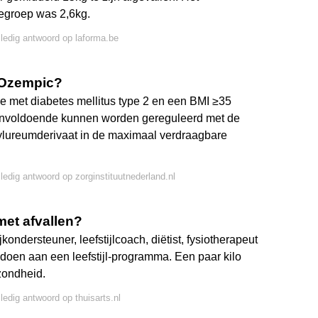
legroep was 2,6kg.
lledig antwoord op laforma.be
 Ozempic?
e met diabetes mellitus type 2 en een BMI ≥35
onvoldoende kunnen worden gereguleerd met de
ylureumderivaat in de maximaal verdraagbare
lledig antwoord op zorginstituutnederland.nl
met afvallen?
kondersteuner, leefstijlcoach, diëtist, fysiotherapeut
doen aan een leefstijl-programma. Een paar kilo
zondheid.
lledig antwoord op thuisarts.nl