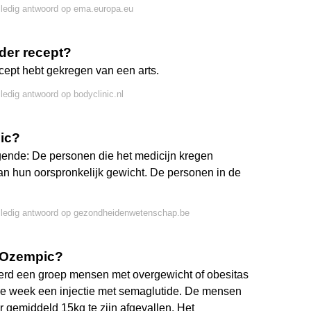
lledig antwoord op ema.europa.eu
der recept?
cept hebt gekregen van een arts.
lledig antwoord op bodyclinic.nl
pic?
gende: De personen die het medicijn kregen
an hun oorspronkelijk gewicht. De personen in de
lledig antwoord op gezondheidenwetenschap.be
 Ozempic?
werd een groep mensen met overgewicht of obesitas
ke week een injectie met semaglutide. De mensen
r gemiddeld 15kg te zijn afgevallen. Het