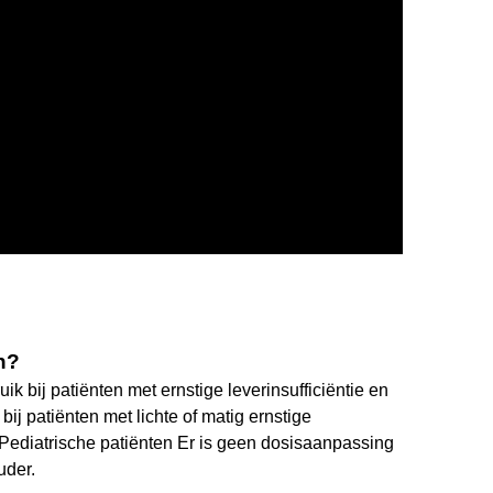
n?
k bij patiënten met ernstige leverinsufficiëntie en
ij patiënten met lichte of matig ernstige
2). Pediatrische patiënten Er is geen dosisaanpassing
uder.