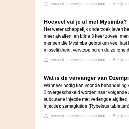
Verzoek tot verwijderen van bron
|
Bekijk vo
Hoeveel val je af met Mysimba?
Het wetenschappelijk onderzoek levert b
meer afvallen, en bijna 3 keer zoveel men
mensen die Mysimba gebruiken veel last 
misselijkheid, verstopping en duizeligheid
Verzoek tot verwijderen van bron
|
Bekijk vo
Wat is de vervanger van Ozemp
Wanneer nodig kan voor de behandeling v
2 overgeschakeld worden naar volgende a
subcutane injectie met verlengde afgifte);
injectie); semaglutide (Rybelsus tabletten)
Verzoek tot verwijderen van bron
|
Bekijk vo