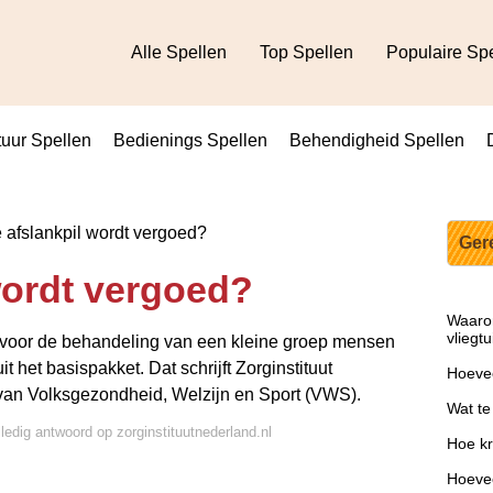
Alle Spellen
Top Spellen
Populaire Sp
uur Spellen
Bedienings Spellen
Behendigheid Spellen
afslankpil wordt vergoed?
Ger
wordt vergoed?
Waaro
vliegtu
voor de behandeling van een kleine groep mensen
 het basispakket. Dat schrijft Zorginstituut
Hoevee
 van Volksgezondheid, Welzijn en Sport (VWS).
Wat te
lledig antwoord op zorginstituutnederland.nl
Hoe kr
Hoevee