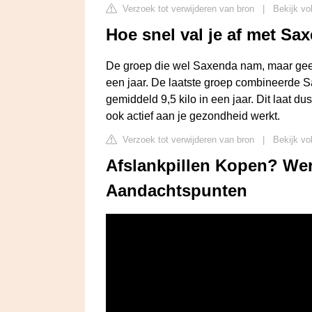
Verzoek tot verwijderen van bron
|
Bekijk vo
Hoe snel val je af met Sa
De groep die wel Saxenda nam, maar geen a
een jaar. De laatste groep combineerde Sa
gemiddeld 9,5 kilo in een jaar. Dit laat du
ook actief aan je gezondheid werkt.
Verzoek tot verwijderen van bron
|
Bekijk vo
Afslankpillen Kopen? Wer
Aandachtspunten