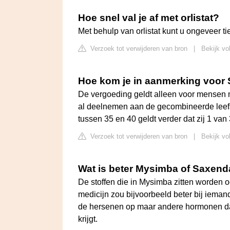
Hoe snel val je af met orlistat?
Met behulp van orlistat kunt u ongeveer t
Verzoek tot verwijderen van bron
|
Bekijk vo
Hoe kom je in aanmerking voor
De vergoeding geldt alleen voor mensen 
al deelnemen aan de gecombineerde leefst
tussen 35 en 40 geldt verder dat zij 1 va
Verzoek tot verwijderen van bron
|
Bekijk vo
Wat is beter Mysimba of Saxen
De stoffen die in Mysimba zitten worden 
medicijn zou bijvoorbeeld beter bij ieman
de hersenen op maar andere hormonen dat
krijgt.