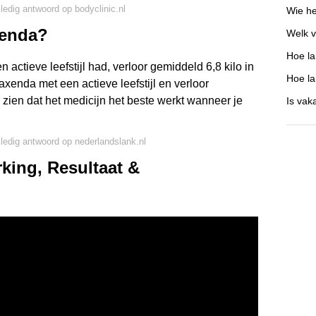
lledig antwoord op bodyclinic.nl
Wie he
xenda?
Welk v
Hoe la
ctieve leefstijl had, verloor gemiddeld 6,8 kilo in
Hoe la
xenda met een actieve leefstijl en verloor
s zien dat het medicijn het beste werkt wanneer je
Is vak
lledig antwoord op nederlandslank.nl
king, Resultaat &