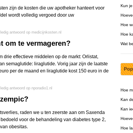
Kun je
sten zijn de kosten die uw apotheker hanteert voor
ddel wordt volledig vergoed door uw
Hoeve
Hoe wa
lledig antwoord op medicijnkosten.nl
Hoe ka
ht om te vermageren?
Wat be
drie effectieve middelen op de markt: Orlistat,
n semaglutide: liraglutide. Vorig jaar zijn de laatste
Pop
ro per de maand en liraglutide kost 150 euro in de
lledig antwoord op nporadio1.nl
Hoe me
Ozempic?
Kan de
Kan ie
tsverlies, raden we u ten zeerste aan om Saxenda
Hoevee
 bedoeld voor de behandeling van diabetes type 2,
van obesitas.
Hoe la