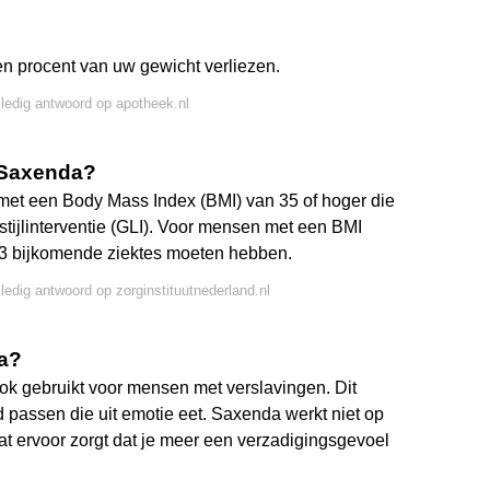
ien procent van uw gewicht verliezen.
lledig antwoord op apotheek.nl
 Saxenda?
met een Body Mass Index (BMI) van 35 of hoger die
ijlinterventie (GLI). Voor mensen met een BMI
n 3 bijkomende ziektes moeten hebben.
lledig antwoord op zorginstituutnederland.nl
da?
ook gebruikt voor mensen met verslavingen. Dit
d passen die uit emotie eet. Saxenda werkt niet op
 ervoor zorgt dat je meer een verzadigingsgevoel