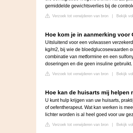
gemiddelde gewichtsverlies bij de contro
Verzoek tot verwijderen van bron
|
Bekijk vo
Hoe kom je in aanmerking voor
Uitsluitend voor een volwassen verzekerd
kg/m2, bij wie de bloedglucosewaarden 
combinatie van metformine en een sulfon
doseringen en die geen insuline gebruikt.
Verzoek tot verwijderen van bron
|
Bekijk vo
Hoe kan de huisarts mij helpen 
U kunt hulp krijgen van uw huisarts, praktij
of oefentherapeut. Wat kan werken is mee
lichter worden is al heel goed voor uw ge
Verzoek tot verwijderen van bron
|
Bekijk vo