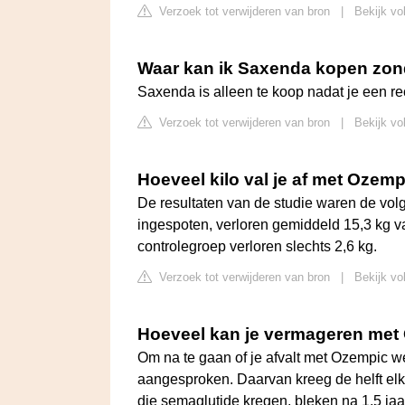
Verzoek tot verwijderen van bron
|
Bekijk vo
Waar kan ik Saxenda kopen zon
Saxenda is alleen te koop nadat je een re
Verzoek tot verwijderen van bron
|
Bekijk vo
Hoeveel kilo val je af met Ozem
De resultaten van de studie waren de vol
ingespoten, verloren gemiddeld 15,3 kg v
controlegroep verloren slechts 2,6 kg.
Verzoek tot verwijderen van bron
|
Bekijk vo
Hoeveel kan je vermageren met
Om na te gaan of je afvalt met Ozempic 
aangesproken. Daarvan kreeg de helft el
die semaglutide kregen, bleken na 1,5 jaa