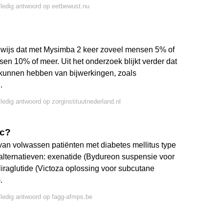
lledig antwoord op eetbewust.nu
ewijs dat met Mysimba 2 keer zoveel mensen 5% of
sen 10% of meer. Uit het onderzoek blijkt verder dat
kunnen hebben van bijwerkingen, zoals
.
lledig antwoord op zorginstituutnederland.nl
ic?
an volwassen patiënten met diabetes mellitus type
lternatieven: exenatide (Bydureon suspensie voor
 liraglutide (Victoza oplossing voor subcutane
.
lledig antwoord op fagg-afmps.be