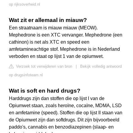
op rijksoverheid.nl
Wat zit er allemaal in miauw?
Een straatnaam is miauw miauw (MEOW).
Mephedrone is een XTC vervanger. Mephedrone (een
cathinon) is net als XTC en speed een
amfetamineachtige stof. Mephedrone is in Nederland
verboden en staat op lijst 1 van de opiumwet.
Verzoek tot verwijderen van bron
|
Bekijk volledig antwoord
op drugsinfoteam.nl
Wat is soft en hard drugs?
Harddrugs zijn dan stoffen die op lijst I van de
Opiumwet staan, zoals heroïne, cocaïne, MDMA, LSD
en amfetamine (speed). Stoffen die op lijst II staan van
de Opiumwet zijn dan softdrugs. Dit zijn bijvoorbeeld
paddo's, cannabis en benzodiazepinen (slaap- en