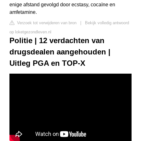
enige afstand gevolgd door ecstasy, cocaïne en
amfetamine.
Verzoek tot verwijderen van bron
|
Bekijk volledig antwoord
op loketgezondleven.nl
Politie | 12 verdachten van
drugsdealen aangehouden |
Uitleg PGA en TOP-X