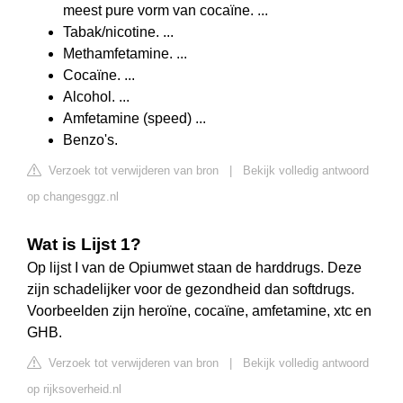
meest pure vorm van cocaïne. ...
Tabak/nicotine. ...
Methamfetamine. ...
Cocaïne. ...
Alcohol. ...
Amfetamine (speed) ...
Benzo's.
Verzoek tot verwijderen van bron
|
Bekijk volledig antwoord
op changesggz.nl
Wat is Lijst 1?
Op lijst I van de Opiumwet staan de harddrugs. Deze
zijn schadelijker voor de gezondheid dan softdrugs.
Voorbeelden zijn heroïne, cocaïne, amfetamine, xtc en
GHB.
Verzoek tot verwijderen van bron
|
Bekijk volledig antwoord
op rijksoverheid.nl