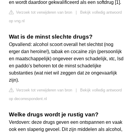
en wordt daardoor gekwalificeerd als een softdrug [1].
Verzoek tot verwijderen van bron
|
Bekijk volledig antwoord
op vng.nl
Wat is de minst slechte drugs?
Opvallend: alcohol scoort overall het slechtst (nog
erger dan heroïne!), tabak en cocaïne zijn (persoonlijk
en maatschappelijk) ongeveer even schadelijk, xtc, lsd
en paddo's behoren tot de minst schadelijke
substanties (wat niet wil zeggen dat ze ongevaarlijk
zijn).
Verzoek tot verwijderen van bron
|
Bekijk volledig antwoord
op decorrespondent.nl
Welke drugs wordt je rustig van?
Verdoven: deze drugs geven een ontspannen en vaak
ook een slaperig gevoel. Dit zijn middelen als alcohol,