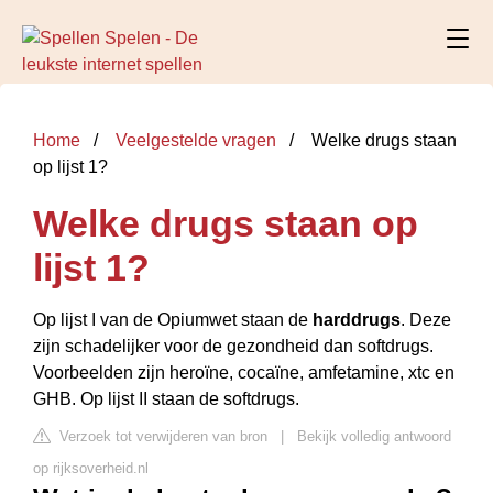
Home
Veelgestelde vragen
Welke drugs staan
op lijst 1?
Welke drugs staan op
lijst 1?
Op lijst I van de Opiumwet staan de
harddrugs
. Deze
zijn schadelijker voor de gezondheid dan softdrugs.
Voorbeelden zijn heroïne, cocaïne, amfetamine, xtc en
GHB. Op lijst II staan de softdrugs.
Verzoek tot verwijderen van bron
|
Bekijk volledig antwoord
op rijksoverheid.nl