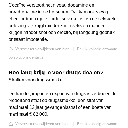
Cocaïne verstoort het niveau dopamine en
noradrenaline in de hersenen. Dat kan ook stevig
effect hebben op je libido, seksualiteit en de seksuele
beleving. Je krijgt minder zin in seks en mannen
krijgen minder snel een erectie, bij langdurig gebruik
ontstaat impotentie.
Verzoek tot verwijderen van bron
|
Bekijk volledig antwoord
op solutions-center.nl
Hoe lang krijg je voor drugs dealen?
Straffen voor drugssmokkel
De handel, import en export van drugs is verboden. In
Nederland staat op drugssmokkel een straf van
maximaal 12 jaar gevangenisstraf of een boete van
maximaal € 82.000.
Verzoek tot verwijderen van bron
|
Bekijk volledig antwoord