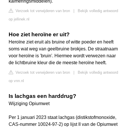
kalmeringsmiddelen).
Verzoek tot verwijderen van bron
|
Bekijk volledig antwoord
op jellinek.nl
Hoe ziet heroïne er uit?
Heroïne ziet eruit als bruine of witte poeder en heeft
soms wat weg van geelbruine brokjes. De straatnaam
voor heroïne is 'bruin'. Hiermee wordt verwezen naar
de lichtbruine kleur die de meeste heroïne heeft.
Verzoek tot verwijderen van bron
|
Bekijk volledig antwoord
op vnn.nl
Is lachgas een harddrug?
Wijziging Opiumwet
Per 1 januari 2023 staat lachgas (distikstofmonoxide,
CAS-nummer 10024-97-2) op lijst II van de Opiumwet