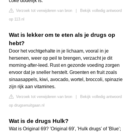
coke dodelijk is.
Verzoek tot verwijderen van bron
|
Bekijk volledig antwoord
op 113.nl
Wat is lekker om te eten als je drugs op
hebt?
Door het vochtgehalte in je lichaam, vooral in je
hersenen, weer op peil te brengen, verzacht je dit
morning-after-leed. Rust en gezonde voeding zorgen
ervoor dat je sneller herstelt. Groenten en fruit zoals
sinaasappels, kiwi, avocado, wortel, broccoli, spinazie
zijn rijk aan vitamines.
Verzoek tot verwijderen van bron
|
Bekijk volledig antwoord
op drugsenuitgaan.nl
Wat is de drugs Hulk?
Wat is Original 69? 'Original 69', 'Hulk drugs' of 'Blue';