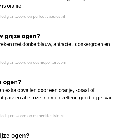
is oranje.
lledig antwoord op perfectlybasics.nl
w grijze ogen?
spreken met donkerblauw, antraciet, donkergroen en
lledig antwoord op cosmopolitan.com
we ogen?
n extra opvallen door een oranje, koraal of
dat passen alle rozetinten ontzettend goed bij je, van
lledig antwoord op esmeelifestyle.nl
rijze ogen?