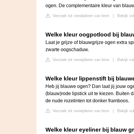
ogen. De complementaire kleur van blauw 
Verzoek tot verwijderen van bron
|
Bekijk vo
Welke kleur oogpotlood bij blau
Laat je grijze of blauwgrijze ogen extra 
zwarte oogschaduw.
Verzoek tot verwijderen van bron
|
Bekijk vo
Welke kleur lippenstift bij blau
Heb jij blauwe ogen? Dan laat jij jouw oge
(blauw)rode lipstick uit te kiezen. Buiten 
de nude rozetinten tot donker framboos.
Verzoek tot verwijderen van bron
|
Bekijk vo
Welke kleur eyeliner bij blauw g