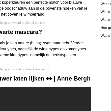
k koperkleuren een perfecte match voor blauwe
Waar z
ige oogschaduw aan in de bovenste hoeken van je
Wie is
, net boven je wimperrand.
Wat is
ledig antwoord op loreal-paris.nl
Hoe ge
zwarte mascara?
Wat is
ls je van nature (bijna) zwart haar hebt. Verder
kleurtypes, namelijk de wintertypes en zomertypes.
warme kleurtypes, namelijk de herfsttypes en
lledig antwoord op beauty-review.nl
r laten lijken 👀 | Anne Bergh