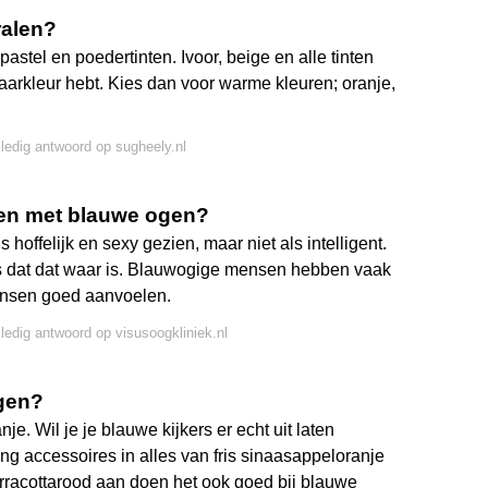
ralen?
astel en poedertinten. Ivoor, beige en alle tinten
 haarkleur hebt. Kies dan voor warme kleuren; oranje,
lledig antwoord op sugheely.nl
sen met blauwe ogen?
ffelijk en sexy gezien, maar niet als intelligent.
js dat dat waar is. Blauwogige mensen hebben vaak
mensen goed aanvoelen.
lledig antwoord op visusoogkliniek.nl
ogen?
e. Wil je je blauwe kijkers er echt uit laten
g accessoires in alles van fris sinaasappeloranje
erracottarood aan doen het ook goed bij blauwe