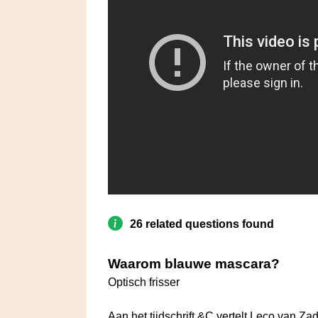
26 related questions found
Waarom blauwe mascara?
Optisch frisser
Aan het tijdschrift &C vertelt Leco van Za