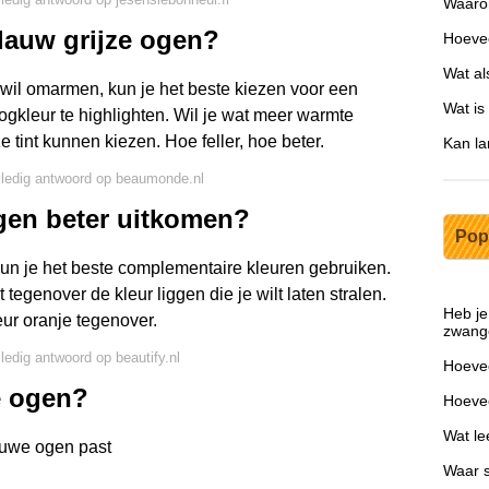
Waaro
lauw grijze ogen?
Hoevee
Wat al
 wil omarmen, kun je het beste kiezen voor een
Wat is
gkleur te highlighten. Wil je wat meer warmte
e tint kunnen kiezen. Hoe feller, hoe beter.
Kan la
lledig antwoord op beaumonde.nl
ogen beter uitkomen?
Pop
kun je het beste complementaire kleuren gebruiken.
t tegenover de kleur liggen die je wilt laten stralen.
Heb je
leur oranje tegenover.
zwang
lledig antwoord op beautify.nl
Hoevee
e ogen?
Hoevee
Wat le
auwe ogen past
Waar s