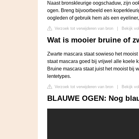
Naast bronskleurige oogschaduw, zijn oo
ogen. Breng bijvoorbeeld een koperkleur
oogleden of gebruik hem als een eyeliner
Verzoek tot verwijderen van bron
|
Bekijk vol
Wat is mooier bruine of 
Zwarte mascara staat sowieso het mooist a
staat mascara goed bij vrijwel alle koele 
Bruine mascara staat juist het mooist bij 
lentetypes.
Verzoek tot verwijderen van bron
|
Bekijk vo
BLAUWE OGEN: Nog blauwe