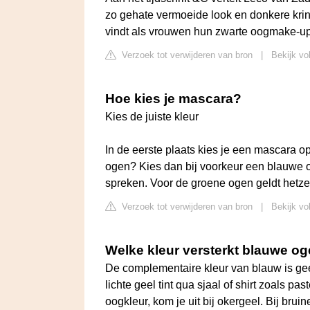
zo gehate vermoeide look en donkere kringe
vindt als vrouwen hun zwarte oogmake-up
Verzoek tot verwijderen van bron
|
Bekijk vol
Hoe kies je mascara?
Kies de juiste kleur
In de eerste plaats kies je een mascara o
ogen? Kies dan bij voorkeur een blauwe o
spreken. Voor de groene ogen geldt hetzelf
Verzoek tot verwijderen van bron
|
Bekijk vo
Welke kleur versterkt blauwe o
De complementaire kleur van blauw is geel
lichte geel tint qua sjaal of shirt zoals 
oogkleur, kom je uit bij okergeel. Bij bru