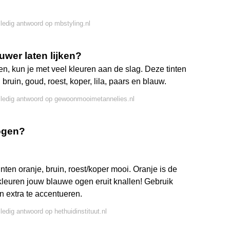
lledig antwoord op mbstyling.nl
wer laten lijken?
n, kun je met veel kleuren aan de slag. Deze tinten
ruin, goud, roest, koper, lila, paars en blauw.
lledig antwoord op gewoonmooimetannelies.nl
 ogen?
tinten oranje, bruin, roest/koper mooi. Oranje is de
leuren jouw blauwe ogen eruit knallen! Gebruik
 extra te accentueren.
lledig antwoord op hethuidinstituut.nl