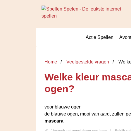
Actie Spellen
Avont
Home
Veelgestelde vragen
Welke 
Welke kleur masca
ogen?
voor blauwe ogen
de blauwe ogen, mooi van aard, zullen p
mascara
.
Verzoek tot verwijderen van bron
|
Bekijk vo