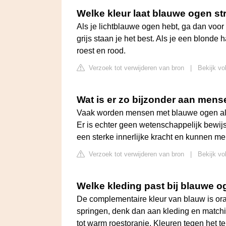
Welke kleur laat blauwe ogen st
Als je lichtblauwe ogen hebt, ga dan voor p
grijs staan je het best. Als je een blonde
roest en rood.
Verzoek tot verwijderen van bron
|
Bekijk vo
Wat is er zo bijzonder aan men
Vaak worden mensen met blauwe ogen als ho
Er is echter geen wetenschappelijk bewi
een sterke innerlijke kracht en kunnen 
Verzoek tot verwijderen van bron
|
Bekijk vo
Welke kleding past bij blauwe 
De complementaire kleur van blauw is oranj
springen, denk dan aan kleding en matchin
tot warm roestoranje. Kleuren tegen het t