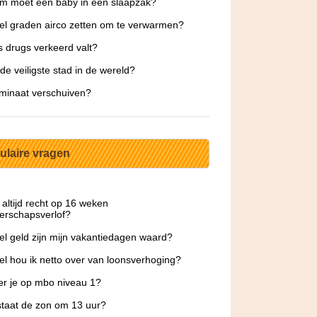
m moet een baby in een slaapzak?
l graden airco zetten om te verwarmen?
s drugs verkeerd valt?
 de veiligste stad in de wereld?
minaat verschuiven?
ulaire vragen
 altijd recht op 16 weken
erschapsverlof?
l geld zijn mijn vakantiedagen waard?
l hou ik netto over van loonsverhoging?
er je op mbo niveau 1?
taat de zon om 13 uur?