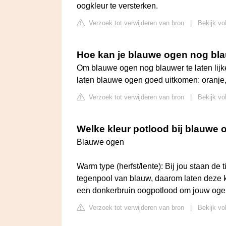
oogkleur te versterken.
Verzoek tot verwijderen van bron
|
Bekijk vo
Hoe kan je blauwe ogen nog blau
Om blauwe ogen nog blauwer te laten lijke
laten blauwe ogen goed uitkomen: oranje, b
Verzoek tot verwijderen van bron
|
Bekijk vo
Welke kleur potlood bij blauwe
Blauwe ogen
Warm type (herfst/lente): Bij jou staan de 
tegenpool van blauw, daarom laten deze k
een donkerbruin oogpotlood om jouw ogen
Verzoek tot verwijderen van bron
|
Bekijk vo