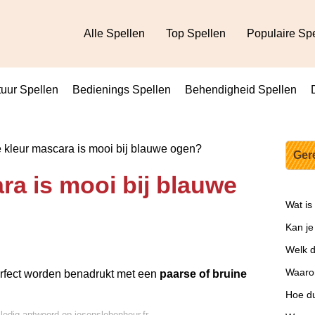
Alle Spellen
Top Spellen
Populaire Sp
uur Spellen
Bedienings Spellen
Behendigheid Spellen
kleur mascara is mooi bij blauwe ogen?
Ger
ra is mooi bij blauwe
Wat is
Kan je
Welk d
Waarom
erfect worden benadrukt met een
paarse of bruine
Hoe du
lledig antwoord op jesenslebonheur.fr