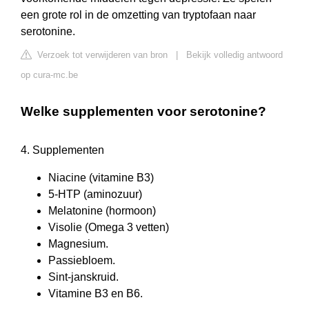
een grote rol in de omzetting van tryptofaan naar
serotonine.
Verzoek tot verwijderen van bron
|
Bekijk volledig antwoord
op cura-mc.be
Welke supplementen voor serotonine?
4. Supplementen
Niacine (vitamine B3)
5-HTP (aminozuur)
Melatonine (hormoon)
Visolie (Omega 3 vetten)
Magnesium.
Passiebloem.
Sint-janskruid.
Vitamine B3 en B6.