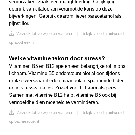
veroorzaken, zoals een maagbloeding. Gelijktijdig
gebruik van citalopram vergroot de kans op deze
bijwerkingen. Gebruik daarom liever paracetamol als
pijnstiller.
Verzoek tot verwijderen van bron
|
Bekijk volledig antwoord
op apotheek.nl
Welke vitamine tekort door stress?
Vitaminen B5 en B12 spelen een belangrijke rol in ons
lichaam. Vitamine B5 ondersteunt niet alleen tijdens
drukke werkzaamheden,maar ook in spannende tijden
en in stress-situaties. Zowel voor lichaam als geest.
Samen met vitamine B12 helpt vitamine B5 ook bij
vermoeidheid en moeheid te verminderen.
Verzoek tot verwijderen van bron
|
Bekijk volledig antwoord
op bachrescue.nl