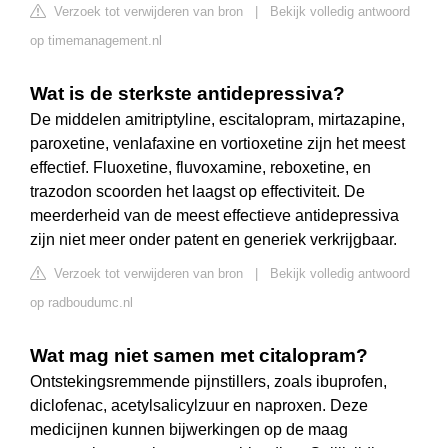
Verzoek tot verwijderen van bron
|
Bekijk volledig antwoord
op timemanagement.nl
Wat is de sterkste antidepressiva?
De middelen amitriptyline, escitalopram, mirtazapine,
paroxetine, venlafaxine en vortioxetine zijn het meest
effectief. Fluoxetine, fluvoxamine, reboxetine, en
trazodon scoorden het laagst op effectiviteit. De
meerderheid van de meest effectieve antidepressiva
zijn niet meer onder patent en generiek verkrijgbaar.
Verzoek tot verwijderen van bron
|
Bekijk volledig antwoord
op radboudumc.nl
Wat mag niet samen met citalopram?
Ontstekingsremmende pijnstillers, zoals ibuprofen,
diclofenac, acetylsalicylzuur en naproxen. Deze
medicijnen kunnen bijwerkingen op de maag