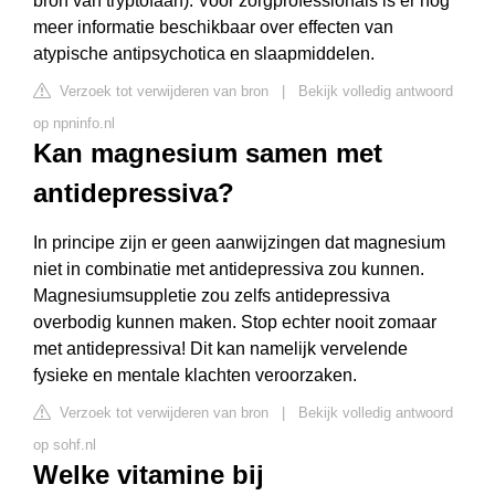
bron van tryptofaan). Voor zorgprofessionals is er nog
meer informatie beschikbaar over effecten van
atypische antipsychotica en slaapmiddelen.
Verzoek tot verwijderen van bron
|
Bekijk volledig antwoord
op npninfo.nl
Kan magnesium samen met
antidepressiva?
In principe zijn er geen aanwijzingen dat magnesium
niet in combinatie met antidepressiva zou kunnen.
Magnesiumsuppletie zou zelfs antidepressiva
overbodig kunnen maken. Stop echter nooit zomaar
met antidepressiva! Dit kan namelijk vervelende
fysieke en mentale klachten veroorzaken.
Verzoek tot verwijderen van bron
|
Bekijk volledig antwoord
op sohf.nl
Welke vitamine bij