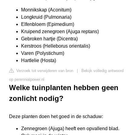
Monnikskap (Aconitum)
Longkruid (Pulmonaria)
Elfenbloem (Epimedium)
Kruipend zenegroen (Ajuga reptans)
Gebroken hartje (Dicentra)
Kerstroos (Helleborus orientalis)
Varen (Polystichum)
Hartlelie (Hosta)
Verzoek tot verwijderen van bron
|
Bekijk volledig antwoord
op perennialpower.nl
Welke tuinplanten hebben geen
zonlicht nodig?
Deze planten doen het goed in de schaduw:
Zennegroen (Ajuga) heeft een opvallend blad.