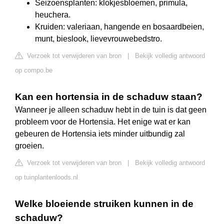
Seizoensplanten: klokjesbloemen, primula,
heuchera.
Kruiden: valeriaan, hangende en bosaardbeien,
munt, bieslook, lievevrouwebedstro.
Verzoek tot verwijderen van bron
|
Bekijk volledig antwoord
op compo.be
Kan een hortensia in de schaduw staan?
Wanneer je alleen schaduw hebt in de tuin is dat geen
probleem voor de Hortensia. Het enige wat er kan
gebeuren de Hortensia iets minder uitbundig zal
groeien.
Verzoek tot verwijderen van bron
|
Bekijk volledig antwoord
op tuinplantenloods.nl
Welke bloeiende struiken kunnen in de
schaduw?