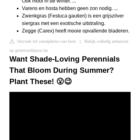
Ook mooi in de winter. ...
Varens en hosta hebben geen zon nodig. ...
Zwenkgras (Festuca gautieri) is een grijszilver
siergras met een exotische uitstraling.
Zegge (Carex) heeft mooie opvallende bladeren.
Verzoek tot verwijderen van bron
|
Bekijk volledig antwoord
op groenvanbijons.be
Want Shade-Loving Perennials
That Bloom During Summer?
Plant These! 😮😉