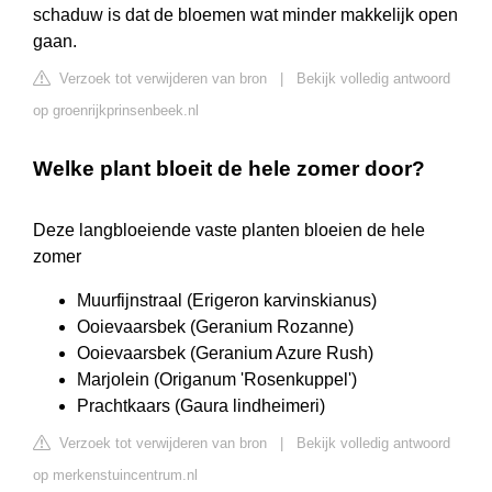
schaduw is dat de bloemen wat minder makkelijk open
gaan.
Verzoek tot verwijderen van bron
|
Bekijk volledig antwoord
op groenrijkprinsenbeek.nl
Welke plant bloeit de hele zomer door?
Deze langbloeiende vaste planten bloeien de hele
zomer
Muurfijnstraal (Erigeron karvinskianus)
Ooievaarsbek (Geranium Rozanne)
Ooievaarsbek (Geranium Azure Rush)
Marjolein (Origanum 'Rosenkuppel')
Prachtkaars (Gaura lindheimeri)
Verzoek tot verwijderen van bron
|
Bekijk volledig antwoord
op merkenstuincentrum.nl