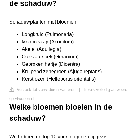
de schaduw?
Schaduwplanten met bloemen
Longkruid (Pulmonaria)
Monnikskap (Aconitum)
Akelei (Aquilegia)
Ooievaarsbek (Geranium)
Gebroken hartje (Dicentra)
Kruipend zenegroen (Ajuga reptans)
Kerstrozen (Helleborus orientalis)
Verzoek tot verwijderen van bron
|
Bekijk volledig antwoord
op vtwonen.nl
Welke bloemen bloeien in de
schaduw?
We hebben de top 10 voor je op een rij gezet: