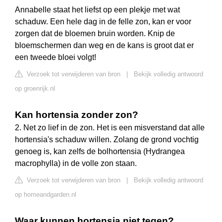
Annabelle staat het liefst op een plekje met wat
schaduw. Een hele dag in de felle zon, kan er voor
zorgen dat de bloemen bruin worden. Knip de
bloemschermen dan weg en de kans is groot dat er
een tweede bloei volgt!
Verzoek tot verwijderen van bron
|
Bekijk volledig antwoord
op groenrijk.nl
Kan hortensia zonder zon?
2. Net zo lief in de zon. Het is een misverstand dat alle
hortensia's schaduw willen. Zolang de grond vochtig
genoeg is, kan zelfs de bolhortensia (Hydrangea
macrophylla) in de volle zon staan.
Verzoek tot verwijderen van bron
|
Bekijk volledig antwoord
op homeandgarden.nl
Waar kunnen hortensia niet tegen?