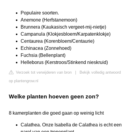
Populaire soorten.
Anemone (Herfstanemoon)
Brunnera (Kaukasisch vergeet-mij-nietje)
Campanula (Klokjesbloem/Karpatenklokje)
Centaurea (Korenbloem/Centaurie)
Echinacea (Zonnehoed)
Fuchsia (Bellenplant)
Helleborus (Kerstroos/Stinkend nieskruid)
Verzoek tot verwijderen van bron
|
Bekijk volledig antwoord
op plantengrow.nl
Welke planten hoeven geen zon?
8 kamerplanten die goed gaan op weinig licht
Calathea. Onze Isabella de Calathea is echt een
parel van een tropenplant. ...