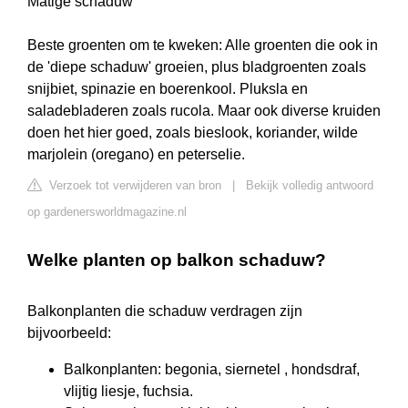
Matige schaduw
Beste groenten om te kweken: Alle groenten die ook in
de 'diepe schaduw' groeien, plus bladgroenten zoals
snijbiet, spinazie en boerenkool. Pluksla en
saladebladeren zoals rucola. Maar ook diverse kruiden
doen het hier goed, zoals bieslook, koriander, wilde
marjolein (oregano) en peterselie.
Verzoek tot verwijderen van bron
|
Bekijk volledig antwoord
op gardenersworldmagazine.nl
Welke planten op balkon schaduw?
Balkonplanten die schaduw verdragen zijn
bijvoorbeeld:
Balkonplanten: begonia, siernetel , hondsdraf,
vlijtig liesje, fuchsia.