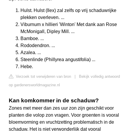
Hulst. Hulst (Ilex) zal zelfs op vrij schaduwrijke
plekken overleven. ...
Viburnum x hillieri 'Winton' Met dank aan Rose
McMonigall, Dipley Mill. ...
Bamboe. ...
Rododendron. ...
Azalea. ...
Steenlinde (Phillyrea angustifolia) ...
Hebe.
Verzoek tot verwijderen van bron
|
Bekijk volledig antwoord
op gardenersworldmagazine.nl
Kan komkommer in de schaduw?
Zones met meer dan zes uur zon zijn geschikt voor
planten die volop zon vragen. Voor groenten is vooral
bloemvorming en vruchtzetting problematisch in de
schaduw. Het is niet verwonderlijk dat vooral