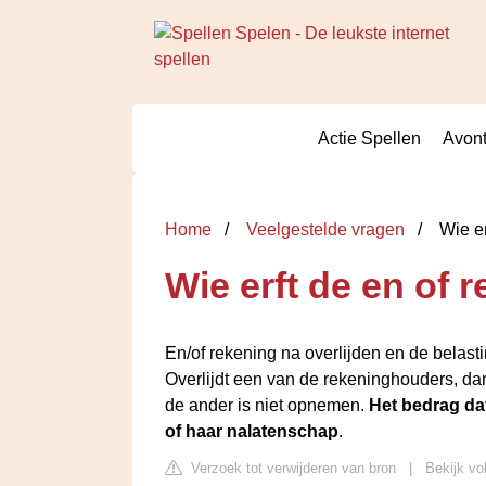
Actie Spellen
Avont
Home
Veelgestelde vragen
Wie er
Wie erft de en of 
En/of rekening na overlijden en de belast
Overlijdt een van de rekeninghouders, d
de ander is niet opnemen.
Het bedrag dat
of haar nalatenschap
.
Verzoek tot verwijderen van bron
|
Bekijk vo