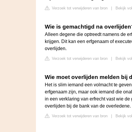
Verzoek tot verwijderen van bron
|
Bekijk vo
Wie is gemachtigd na overlijden
Alleen degene die optreedt namens de e
krijgen. Dit kan een erfgenaam of execut
overlijden.
Verzoek tot verwijderen van bron
|
Bekijk vo
Wie moet overlijden melden bij 
Het is slim iemand een volmacht te geven
erfgenaam zijn, maar ook iemand die onafha
in een verklaring van erfrecht vast wie de
overlijden bij de bank van de overledene.
Verzoek tot verwijderen van bron
|
Bekijk vo