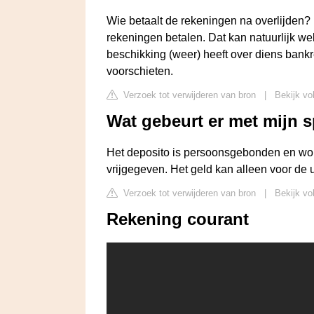
Wie betaalt de rekeningen na overlijden
rekeningen betalen. Dat kan natuurlijk we
beschikking (weer) heeft over diens bankre
voorschieten.
Verzoek tot verwijderen van bron
|
Bekijk vo
Wat gebeurt er met mijn sp
Het deposito is persoonsgebonden en word
vrijgegeven. Het geld kan alleen voor de ui
Verzoek tot verwijderen van bron
|
Bekijk vo
Rekening courant