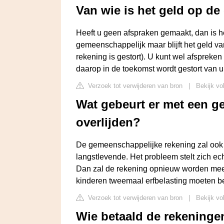
Van wie is het geld op de
Heeft u geen afspraken gemaakt, dan is he
gemeenschappelijk maar blijft het geld van
rekening is gestort). U kunt wel afspreken
daarop in de toekomst wordt gestort van u
Verzoek tot verwijderen van bron
|
Bekijk vo
Wat gebeurt er met een ge
overlijden?
De gemeenschappelijke rekening zal ook 
langstlevende. Het probleem stelt zich ec
Dan zal de rekening opnieuw worden meeg
kinderen tweemaal erfbelasting moeten be
Verzoek tot verwijderen van bron
|
Bekijk vo
Wie betaald de rekeninge