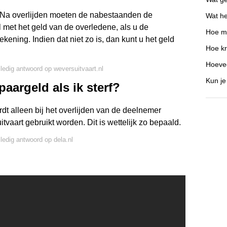
? Na overlijden moeten de nabestaanden de
Wat he
l met het geld van de overledene, als u de
Hoe me
kening. Indien dat niet zo is, dan kunt u het geld
Hoe kr
Hoevee
lledig antwoord op weversuitvaart.nl
Kun je
aargeld als ik sterf?
t alleen bij het overlijden van de deelnemer
tvaart gebruikt worden. Dit is wettelijk zo bepaald.
lledig antwoord op dela.nl