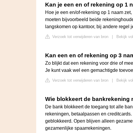
Kan je een en of rekening op 1 
Hoe je een en/of-rekening op 1 naam zet, 
moeten bijvoorbeeld beide rekeninghoude
langskomen op kantoor, bij andere regel je
Verzoek tot verwijderen van bron
|
Bekijk vo
Kan een en of rekening op 3 n
Zo blijkt dat een rekening voor drie of me
Je kunt vaak wel een gemachtigde toevoe
Verzoek tot verwijderen van bron
|
Bekijk vo
Wie blokkeert de bankrekening 
De bank blokkeert de toegang tot alle ba
rekeningen, betaalpassen en creditcards.
geblokkeerd. Open blijven alleen gezamen
gezamenlijke spaarrekeningen.