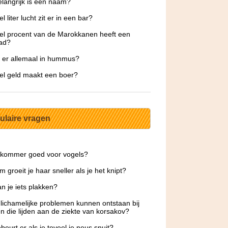
langrijk is een naam?
 liter lucht zit er in een bar?
l procent van de Marokkanen heeft een
lad?
t er allemaal in hummus?
l geld maakt een boer?
ulaire vragen
mkommer goed voor vogels?
 groeit je haar sneller als je het knipt?
n je iets plakken?
lichamelijke problemen kunnen ontstaan bij
 die lijden aan de ziekte van korsakov?
beurt er als je teveel je neus snuit?