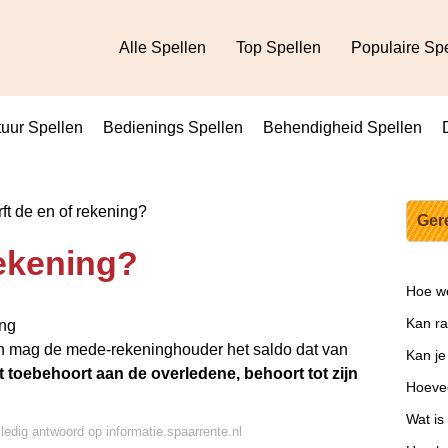
Alle Spellen
Top Spellen
Populaire Sp
uur Spellen
Bedienings Spellen
Behendigheid Spellen
ft de en of rekening?
Ger
rekening?
Hoe we
Kan ra
ing
an mag de mede-rekeninghouder het saldo dat van
Kan je 
 toebehoort aan de overledene, behoort tot zijn
Hoeve
Wat is
lledig antwoord op informatie.spaarrente.nl