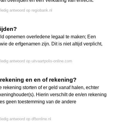
an overlijden en een Verklaring van erfrecht.
lledig antwoord op regiobank.nl
lijden?
geld opnemen overledene legaal te maken; Een
ie de erfgenamen zijn. Dit is niet altijd verplicht,
lledig antwoord op uitvaartpolis-online.com
 rekening en en of rekening?
rekening storten of er geld vanaf halen, echter
eninghouder(s). Hierin verschilt de en/en rekening
ties geen toestemming van de andere
lledig antwoord op dfbonline.nl