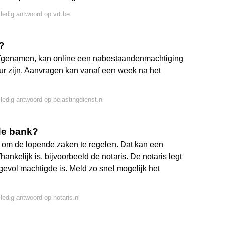
lledig antwoord op vrt.be
?
rfgenamen, kan online een nabestaandenmachtiging
eur zijn. Aanvragen kan vanaf een week na het
lledig antwoord op belastingdienst.nl
de bank?
 om de lopende zaken te regelen. Dat kan een
nkelijk is, bijvoorbeeld de notaris. De notaris legt
 gevol machtigde is. Meld zo snel mogelijk het
lledig antwoord op notaris.nl