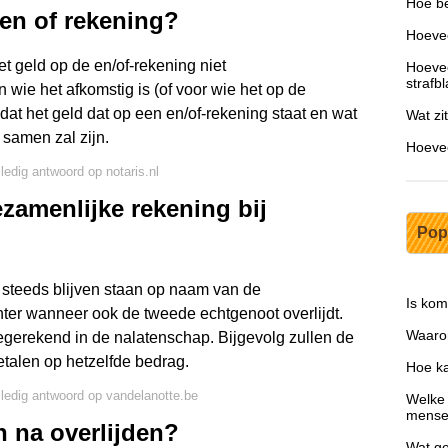
Hoe be
 en of rekening?
Hoeveel
t geld op de en/of-rekening niet
Hoevee
strafb
 wie het afkomstig is (of voor wie het op de
 dat het geld dat op een en/of-rekening staat en wat
Wat zi
 samen zal zijn.
Hoevee
lledig antwoord op notaris.nl
zamenlijke rekening bij
Pop
steeds blijven staan op naam van de
Is ko
hter wanneer ook de tweede echtgenoot overlijdt.
Waarom
erekend in de nalatenschap. Bijgevolg zullen de
talen op hetzelfde bedrag.
Hoe ka
lledig antwoord op vandelanotte.be
Welke 
mensen
n na overlijden?
Wat ge