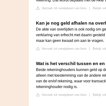
rekening. Dat wordt bepaald met de Akte v
Verzoek tot verwijderen van bron
|
Bekijk vo
Kan je nog geld afhalen na over
De akte van overlijden is ook nodig om 
verklaring van erfrecht met daarin gesteld w
maar kan geen kwaad om aan te vragen.
Verzoek tot verwijderen van bron
|
Bekijk vo
Wat is het verschil tussen en en
Beide rekeninghouders kunnen geld op de 
alleen met toestemming van de andere rek
van de en/of rekening, waar voor transac
rekeninghouder nodig is.
Verzoek tot verwijderen van bron
|
Bekijk vo