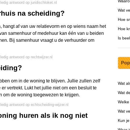
Waarom
ledig antwoord op juridischloket.nl
Wat ve
rhuis na scheiding?
Hoe sn
n, hangt af van uw relatievorm en op wiens naam het
Hoe kr
 is van samenhuur of medehuur kan één van u beiden
Is be
nen. Bij samenhuur vraagt u de verhuurder om
lledig antwoord op rechtwijzer.nl
Pop
eiding?
ebben om in de woning te blijven. Jullie zullen zelf
Wat al
r vertrekt. Lukt het jullie niet om een besluit te
Wat de
en om de woning toegewezen te krijgen.
Welke 
lledig antwoord op echtscheiding-wijzer.nl
Wat ve
ning huren als ik nog niet
Kun je
Waar i