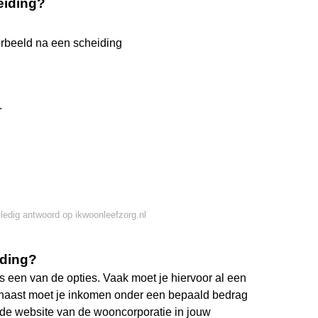
eiding?
orbeeld na een scheiding
.
lledig antwoord op ikwoonleefzorg.nl
iding?
s een van de opties. Vaak moet je hiervoor al een
arnaast moet je inkomen onder een bepaald bedrag
p de website van de wooncorporatie in jouw