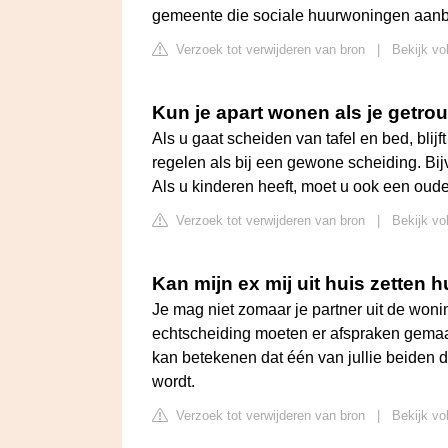
gemeente die sociale huurwoningen aanb
Verzoek tot verwijderen van bron
|
Bekijk vol
Kun je apart wonen als je getro
Als u gaat scheiden van tafel en bed, blijf
regelen als bij een gewone scheiding. Bi
Als u kinderen heeft, moet u ook een ou
Verzoek tot verwijderen van bron
|
Bekijk vol
Kan mijn ex mij uit huis zetten
Je mag niet zomaar je partner uit de wonin
echtscheiding moeten er afspraken gemaa
kan betekenen dat één van jullie beiden 
wordt.
Verzoek tot verwijderen van bron
|
Bekijk vo