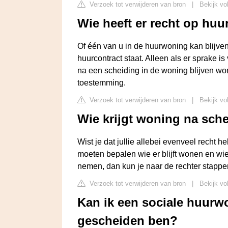
Verzoek tot verwijderen van bron
|
Bekijk vol
Wie heeft er recht op huu
Of één van u in de huurwoning kan blijve
huurcontract staat. Alleen als er sprake
na een scheiding in de woning blijven wo
toestemming.
Verzoek tot verwijderen van bron
|
Bekijk vo
Wie krijgt woning na sch
Wist je dat jullie allebei evenveel recht h
moeten bepalen wie er blijft wonen en wie e
nemen, dan kun je naar de rechter stapp
Verzoek tot verwijderen van bron
|
Bekijk vo
Kan ik een sociale huurwo
gescheiden ben?