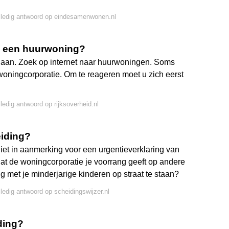
lledig antwoord op eindesamenwonen.nl
n een huurwoning?
aan. Zoek op internet naar huurwoningen. Soms
woningcorporatie. Om te reageren moet u zich eerst
lledig antwoord op rijksoverheid.nl
eiding?
iet in aanmerking voor een urgentieverklaring van
dat de woningcorporatie je voorrang geeft op andere
met je minderjarige kinderen op straat te staan?
lledig antwoord op scheidingswijzer.nl
iding?