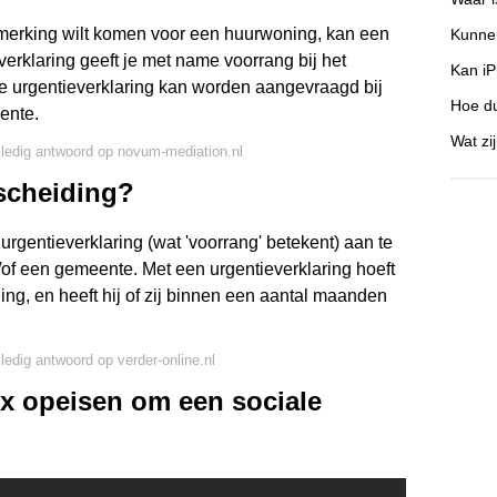
anmerking wilt komen voor een huurwoning, kan een
Kunnen
verklaring geeft je met name voorrang bij het
Kan iP
e urgentieverklaring kan worden aangevraagd bij
Hoe du
ente.
Wat zi
lledig antwoord op novum-mediation.nl
scheiding?
rgentieverklaring (wat 'voorrang' betekent) aan te
of een gemeente. Met een urgentieverklaring hoeft
ing, en heeft hij of zij binnen een aantal maanden
lledig antwoord op verder-online.nl
 ex opeisen om een sociale