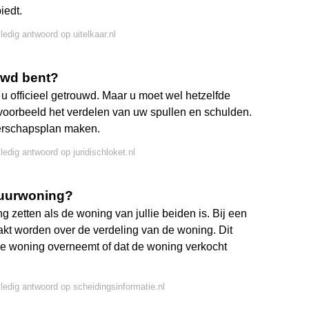
iedt.
ledig antwoord op uitelkaar.nl
uwd bent?
t u officieel getrouwd. Maar u moet wel hetzelfde
jvoorbeeld het verdelen van uw spullen en schulden.
derschapsplan maken.
ledig antwoord op juridischloket.nl
 huurwoning?
g zetten als de woning van jullie beiden is. Bij een
kt worden over de verdeling van de woning. Dit
de woning overneemt of dat de woning verkocht
lledig antwoord op scheidingsinformatie.nl