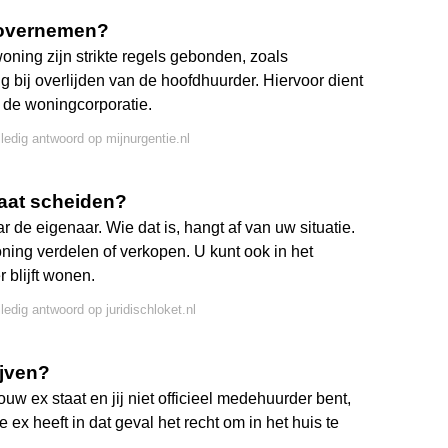
 overnemen?
ning zijn strikte regels gebonden, zoals
 bij overlijden van de hoofdhuurder. Hiervoor dient
j de woningcorporatie.
lledig antwoord op mijnurgentie.nl
gaat scheiden?
 de eigenaar. Wie dat is, hangt af van uw situatie.
ning verdelen of verkopen. U kunt ook in het
 blijft wonen.
ledig antwoord op juridischloket.nl
ijven?
uw ex staat en jij niet officieel medehuurder bent,
 ex heeft in dat geval het recht om in het huis te