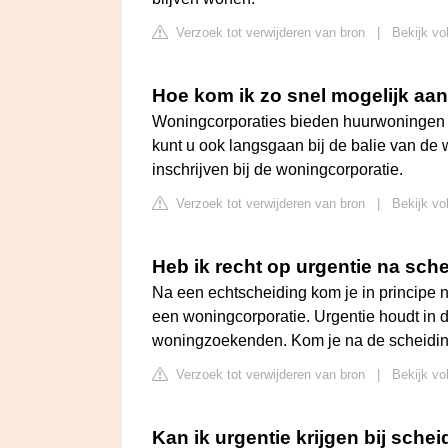
Verzoek tot verwijderen van bron
|
Bekijk vo
Hoe kom ik zo snel mogelijk aa
Woningcorporaties bieden huurwoningen 
kunt u ook langsgaan bij de balie van de 
inschrijven bij de woningcorporatie.
Verzoek tot verwijderen van bron
|
Bekijk vo
Heb ik recht op urgentie na sch
Na een echtscheiding kom je in principe n
een woningcorporatie. Urgentie houdt in 
woningzoekenden. Kom je na de scheiding 
Verzoek tot verwijderen van bron
|
Bekijk vo
Kan ik urgentie krijgen bij sche