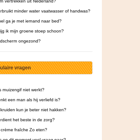
 vertrekken uit Nederland?
rbruikt minder water vaatwasser of handwas?
el ga je met iemand naar bed?
ijg ik mijn groene stoep schoon?
eldscherm ongezond?
ulaire vragen
s muizengif niet werkt?
nkt een man als hij verliefd is?
kruiden kun je beter niet hakken?
rdient het beste in de zorg?
 crème fraîche Zo eten?
s op dit moment veel vraag naar?