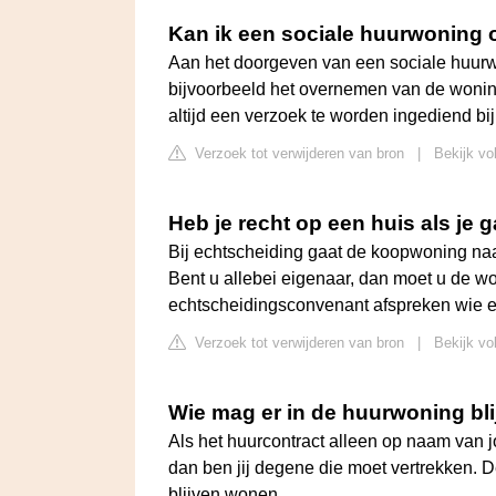
Kan ik een sociale huurwoning
Aan het doorgeven van een sociale huurwo
bijvoorbeeld het overnemen van de woning
altijd een verzoek te worden ingediend bi
Verzoek tot verwijderen van bron
|
Bekijk vo
Heb je recht op een huis als je 
Bij echtscheiding gaat de koopwoning naar
Bent u allebei eigenaar, dan moet u de wo
echtscheidingsconvenant afspreken wie er
Verzoek tot verwijderen van bron
|
Bekijk vol
Wie mag er in de huurwoning bl
Als het huurcontract alleen op naam van jo
dan ben jij degene die moet vertrekken. De
blijven wonen.