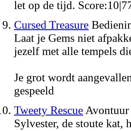
let op de tijd.
Score:
10
|
7
Cursed Treasure
Bedieni
Laat je Gems niet afpakk
jezelf met alle tempels d
Je grot wordt aangevallen
gespeeld
Tweety Rescue
Avontuur 
Sylvester, de stoute kat,