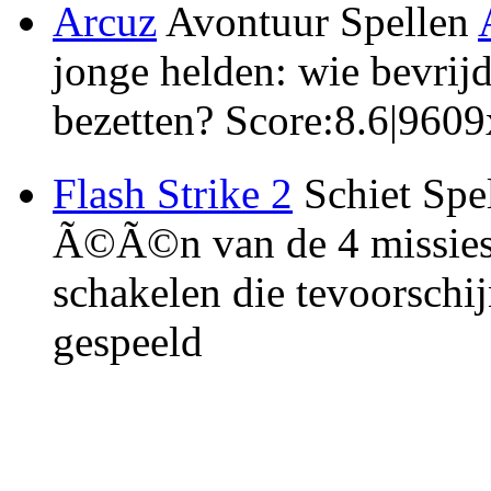
Arcuz
Avontuur Spellen
jonge helden: wie bevrij
bezetten?
Score:
8.6
|
9609
Flash Strike 2
Schiet Spe
Ã©Ã©n van de 4 missies e
schakelen die tevoorsch
gespeeld