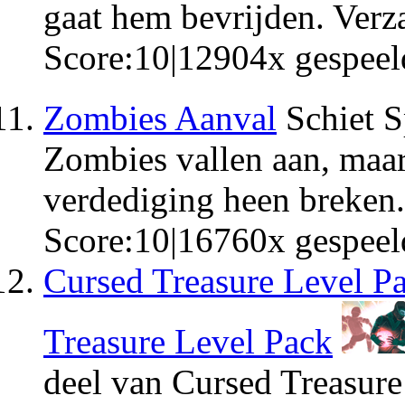
gaat hem bevrijden. Verz
Score:
10
|
12904
x gespeel
Zombies Aanval
Schiet S
Zombies vallen aan, maar
verdediging heen breken. 
Score:
10
|
16760
x gespeel
Cursed Treasure Level P
Treasure Level Pack
deel van Cursed Treasure 