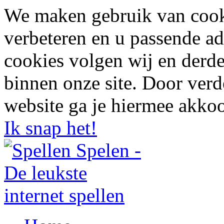
We maken gebruik van cook
verbeteren en u passende ad
cookies volgen wij en derde
binnen onze site. Door ver
website ga je hiermee akko
Ik snap het!