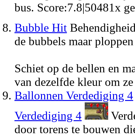
bus.
Score:
7.8
|
50481
x ge
Bubble Hit
Behendigheid
de bubbels maar ploppen i
Schiet op de bellen en m
van dezelfde kleur om ze 
Ballonnen Verdediging 4
Verdediging 4
Verde
door torens te bouwen di