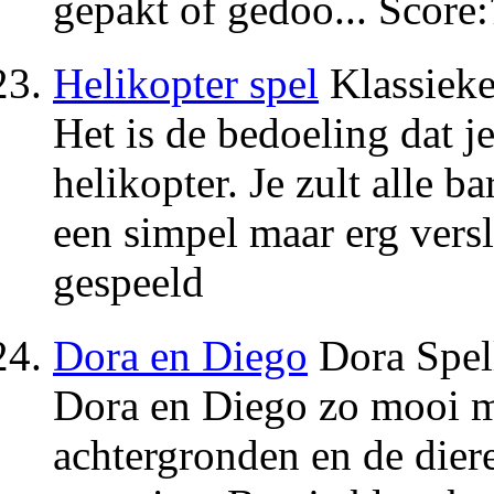
gepakt of gedoo...
Score:
Helikopter spel
Klassieke
Het is de bedoeling dat j
helikopter. Je zult alle b
een simpel maar erg versl
gespeeld
Dora en Diego
Dora Spel
Dora en Diego zo mooi m
achtergronden en de diere