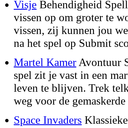
Visje
Behendigheid Spel
vissen op om groter te w
vissen, zij kunnen jou we
na het spel op Submit sco
Martel Kamer
Avontuur 
spel zit je vast in een m
leven te blijven. Trek tel
weg voor de gemaskerde 
Space Invaders
Klassieke