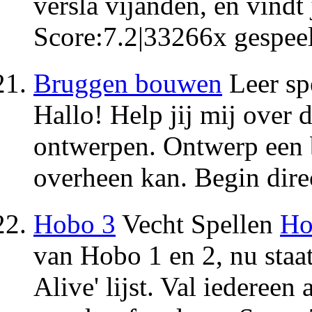
versla vijanden, en vindt 
Score:
7.2
|
33266
x gespee
Bruggen bouwen
Leer sp
Hallo! Help jij mij over 
ontwerpen. Ontwerp een b
overheen kan. Begin dire
Hobo 3
Vecht Spellen
Ho
van Hobo 1 en 2, nu staa
Alive' lijst. Val iedereen 