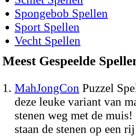
Spongebob Spellen
Sport Spellen
Vecht Spellen
Meest Gespeelde Spelle
MahJongCon
Puzzel Spe
deze leuke variant van m
stenen weg met de muis! 
staan de stenen op een ri