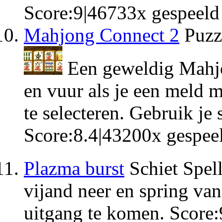
Score:
9
|
46733
x gespeeld
Mahjong Connect 2
Puzz
Een geweldig Mahjon
en vuur als je een meld 
te selecteren. Gebruik je 
Score:
8.4
|
43200
x gespee
Plazma burst
Schiet Spel
vijand neer en spring van
uitgang te komen.
Score: