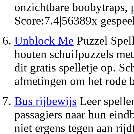
onzichtbare boobytraps, p
Score:
7.4
|
56389
x gespee
Unblock Me
Puzzel Spel
houten schuifpuzzels met 
dit gratis spelletje op. 
afmetingen om het rode b
Bus rijbewijs
Leer spelle
passagiers naar hun eind
niet ergens tegen aan rij