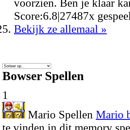
voorzien. Ben je klaar kan
Score:
6.8
|
27487
x gespee
Bekijk ze allemaal »
Bowser Spellen
1
Mario Spellen
Mario 
te vinden in dit memory spe