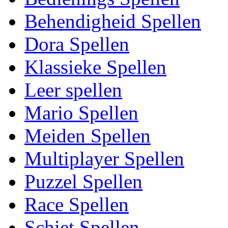
Behendigheid Spellen
Dora Spellen
Klassieke Spellen
Leer spellen
Mario Spellen
Meiden Spellen
Multiplayer Spellen
Puzzel Spellen
Race Spellen
Schiet Spellen