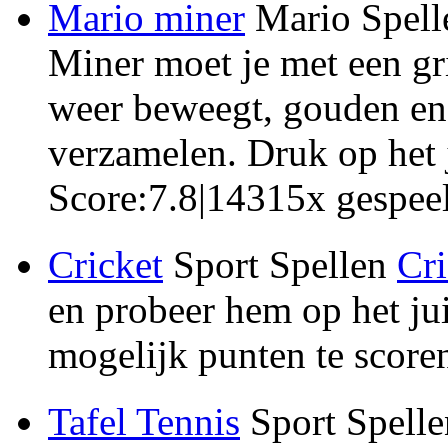
Mario miner
Mario Spell
Miner moet je met een gr
weer beweegt, gouden en
verzamelen. Druk op het j
Score:
7.8
|
14315
x gespee
Cricket
Sport Spellen
Cri
en probeer hem op het ju
mogelijk punten te score
Tafel Tennis
Sport Spelle