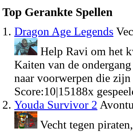
Top Gerankte Spellen
Dragon Age Legends
Vec
Help Ravi om het kw
Kaiten van de ondergang 
naar voorwerpen die zijn 
Score:
10
|
15188
x gespeel
Youda Survivor 2
Avontu
Vecht tegen piraten,