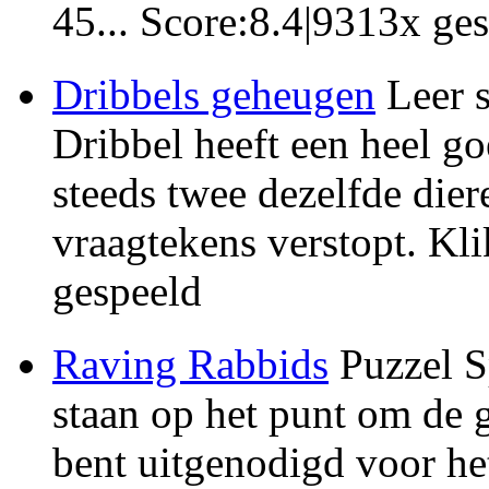
45...
Score:
8.4
|
9313
x ge
Dribbels geheugen
Leer 
Dribbel heeft een heel g
steeds twee dezelfde dier
vraagtekens verstopt. Kli
gespeeld
Raving Rabbids
Puzzel S
staan op het punt om de g
bent uitgenodigd voor he