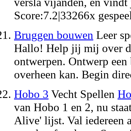
versla vijanden, en vindt 
Score:
7.2
|
33266
x gespee
Bruggen bouwen
Leer sp
Hallo! Help jij mij over 
ontwerpen. Ontwerp een b
overheen kan. Begin dire
Hobo 3
Vecht Spellen
Ho
van Hobo 1 en 2, nu staa
Alive' lijst. Val iedereen 