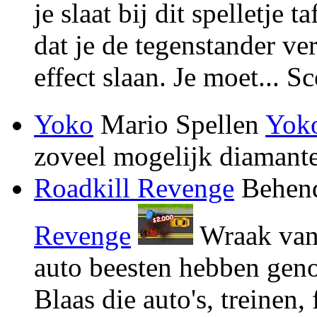
je slaat bij dit spelletje 
dat je de tegenstander ve
effect slaan. Je moet...
Sc
Yoko
Mario Spellen
Yok
zoveel mogelijk diamant
Roadkill Revenge
Behend
Revenge
Wraak van 
auto beesten hebben gen
Blaas die auto's, treinen