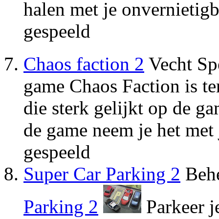
halen met je onvernietigb
gespeeld
Chaos faction 2
Vecht Sp
game Chaos Faction is te
die sterk gelijkt op de 
de game neem je het met j
gespeeld
Super Car Parking 2
Beh
Parking 2
Parkeer j