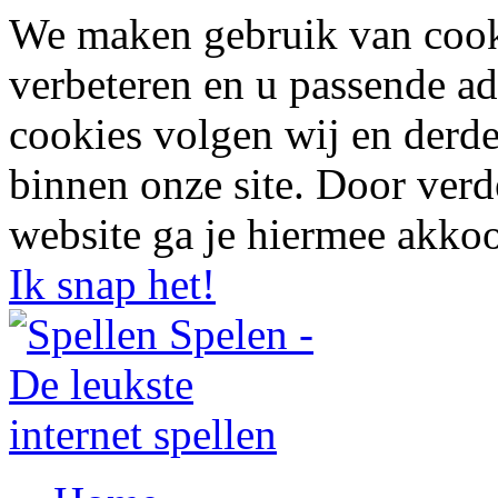
We maken gebruik van cook
verbeteren en u passende ad
cookies volgen wij en derde
binnen onze site. Door ver
website ga je hiermee akko
Ik snap het!