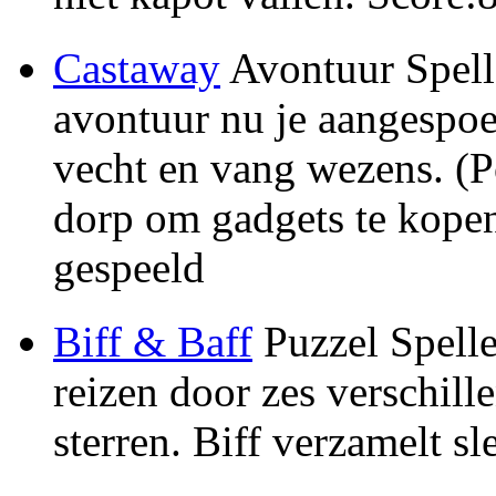
Castaway
Avontuur Spel
avontuur nu je aangespoel
vecht en vang wezens. (P
dorp om gadgets te kopen
gespeeld
Biff & Baff
Puzzel Spell
reizen door zes verschill
sterren. Biff verzamelt sl