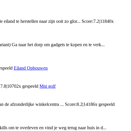
eiland te herstellen naar zijn ooit zo glor...
Score:
7.2
|
11840
x
iant) Ga naar het dorp om gadgets te kopen en te verk...
espeeld
Eiland Opbouwen
:
7.8
|
10702
x gespeeld
Mni golf
an de afzonderlijke winkelcentra ...
Score:
8.2
|
14186
x gespeeld
ills om te overleven en vind je weg terug naar huis in d...