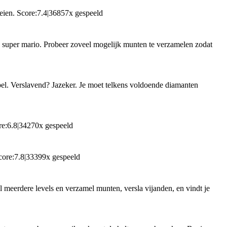
oeien.
Score:
7.4
|
36857
x gespeeld
van super mario. Probeer zoveel mogelijk munten te verzamelen zodat
spel. Verslavend? Jazeker. Je moet telkens voldoende diamanten
re:
6.8
|
34270
x gespeeld
core:
7.8
|
33399
x gespeeld
 meerdere levels en verzamel munten, versla vijanden, en vindt je