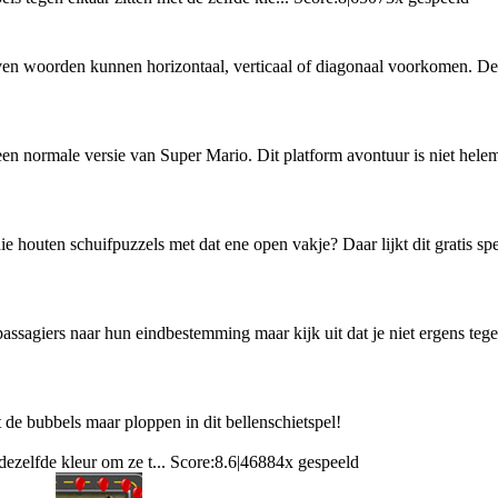
n woorden kunnen horizontaal, verticaal of diagonaal voorkomen. De
een normale versie van Super Mario. Dit platform avontuur is niet helem
e houten schuifpuzzels met dat ene open vakje? Daar lijkt dit gratis s
assagiers naar hun eindbestemming maar kijk uit dat je niet ergens tege
 de bubbels maar ploppen in dit bellenschietspel!
dezelfde kleur om ze t...
Score:
8.6
|
46884
x gespeeld