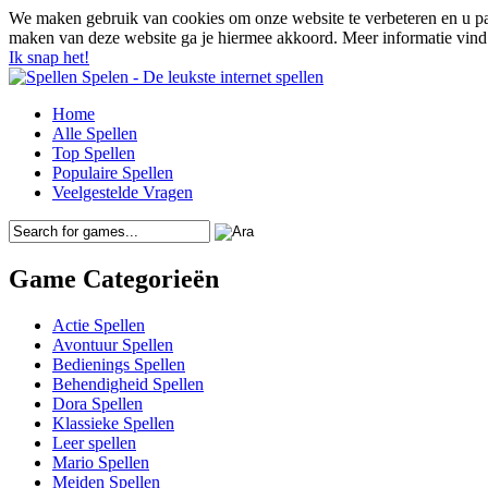
We maken gebruik van cookies om onze website te verbeteren en u pass
maken van deze website ga je hiermee akkoord. Meer informatie vind
Ik snap het!
Home
Alle Spellen
Top Spellen
Populaire Spellen
Veelgestelde Vragen
Game Categorieën
Actie Spellen
Avontuur Spellen
Bedienings Spellen
Behendigheid Spellen
Dora Spellen
Klassieke Spellen
Leer spellen
Mario Spellen
Meiden Spellen