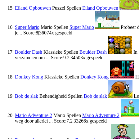
Eiland Opbouwen
Puzzel Spellen
Eiland Opbouwen
Super Mario
Mario Spellen
Super Mario
Probeer d
je...
Score:
8
|
36074
x gespeeld
Boulder Dash
Klassieke Spellen
Boulder Dash
In 
verzamelen om ...
Score:
9.2
|
34503
x gespeeld
Donkey Kong
Klassieke Spellen
Donkey Kong
He
Bob de slak
Behendigheid Spellen
Bob de slak
Lei
Mario Adventure 2
Mario Spellen
Mario Adventure 2
weg door allerlei ...
Score:
7.2
|
33266
x gespeeld