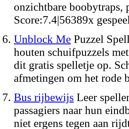
onzichtbare boobytraps, p
Score:
7.4
|
56389
x gespee
Unblock Me
Puzzel Spel
houten schuifpuzzels met 
dit gratis spelletje op. 
afmetingen om het rode b
Bus rijbewijs
Leer spelle
passagiers naar hun eind
niet ergens tegen aan rij