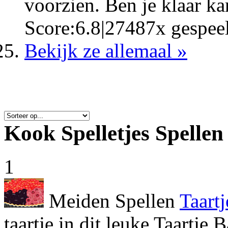
voorzien. Ben je klaar kan
Score:
6.8
|
27487
x gespee
Bekijk ze allemaal »
Kook Spelletjes Spellen
1
Meiden Spellen
Taart
taartje in dit leuke Taartje 