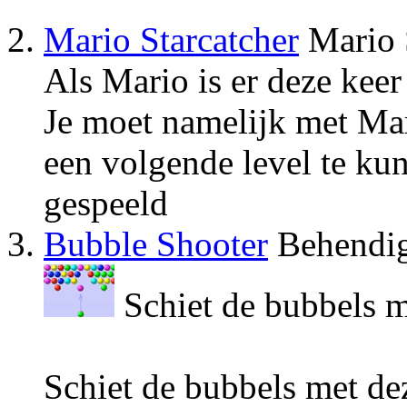
Mario Starcatcher
Mario 
Als Mario is er deze keer
Je moet namelijk met Mar
een volgende level te kun
gespeeld
Bubble Shooter
Behendig
Schiet de bubbels m
Schiet de bubbels met dez