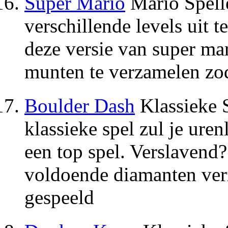
Super Mario
Mario Spell
verschillende levels uit t
deze versie van super ma
munten te verzamelen zod
Boulder Dash
Klassieke 
klassieke spel zul je ure
een top spel. Verslavend?
voldoende diamanten ver
gespeeld