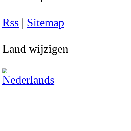
Rss
|
Sitemap
Land wijzigen