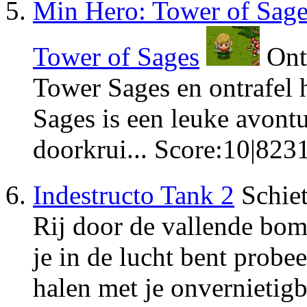
Min Hero: Tower of Sage
Tower of Sages
Ont
Tower Sages en ontrafel 
Sages is een leuke avon
doorkrui...
Score:
10
|
823
Indestructo Tank 2
Schie
Rij door de vallende bom
je in de lucht bent probe
halen met je onvernietigb