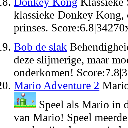
Donkey Kong
Klassieke 
klassieke Donkey Kong, o
prinses.
Score:
6.8
|
34270
Bob de slak
Behendighei
deze slijmerige, maar mo
onderkomen!
Score:
7.8
|
3
Mario Adventure 2
Mario
Speel als Mario in 
van Mario! Speel meerder