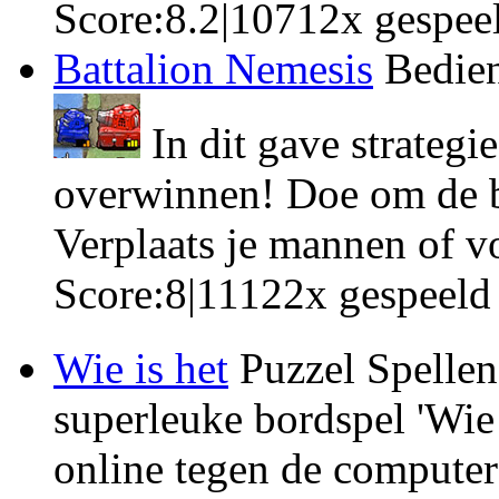
Score:
8.2
|
10712
x gespee
Battalion Nemesis
Bedien
In dit gave strategi
overwinnen! Doe om de beu
Verplaats je mannen of vo
Score:
8
|
11122
x gespeeld
Wie is het
Puzzel Spellen
superleuke bordspel 'Wie 
online tegen de computer