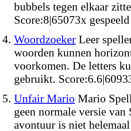
bubbels tegen elkaar zitte
Score:
8
|
65073
x gespeeld
Woordzoeker
Leer spelle
woorden kunnen horizonta
voorkomen. De letters k
gebruikt.
Score:
6.6
|
6093
Unfair Mario
Mario Spel
geen normale versie van 
avontuur is niet helemaal