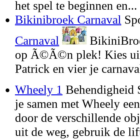
het spel te beginnen en..
Bikinibroek Carnaval
Sp
Carnaval
BikiniBroe
op Ã©Ã©n plek! Kies uit
Patrick en vier je carnava
Wheely 1
Behendigheid 
je samen met Wheely een 
door de verschillende obj
uit de weg, gebruik de lif