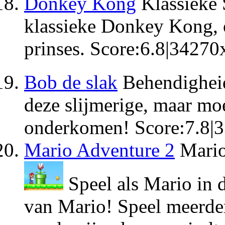
Donkey Kong
Klassieke 
klassieke Donkey Kong, o
prinses.
Score:
6.8
|
34270
Bob de slak
Behendighei
deze slijmerige, maar mo
onderkomen!
Score:
7.8
|
3
Mario Adventure 2
Mario
Speel als Mario in 
van Mario! Speel meerder