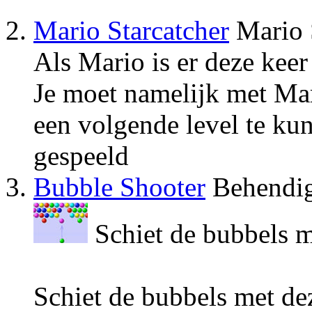
Mario Starcatcher
Mario 
Als Mario is er deze keer
Je moet namelijk met Mar
een volgende level te kun
gespeeld
Bubble Shooter
Behendig
Schiet de bubbels m
Schiet de bubbels met dez