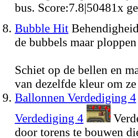
bus.
Score:
7.8
|
50481
x ge
Bubble Hit
Behendigheid
de bubbels maar ploppen i
Schiet op de bellen en m
van dezelfde kleur om ze 
Ballonnen Verdediging 4
Verdediging 4
Verde
door torens te bouwen di