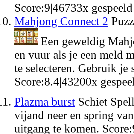
Score:
9
|
46733
x gespeeld
Mahjong Connect 2
Puzz
Een geweldig Mahjon
en vuur als je een meld 
te selecteren. Gebruik je 
Score:
8.4
|
43200
x gespee
Plazma burst
Schiet Spel
vijand neer en spring van
uitgang te komen.
Score: