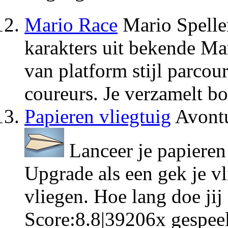
Mario Race
Mario Spelle
karakters uit bekende Ma
van platform stijl parcou
coureurs. Je verzamelt bo
Papieren vliegtuig
Avontu
Lanceer je papieren 
Upgrade als een gek je v
vliegen. Hoe lang doe jij
Score:
8.8
|
39206
x gespee