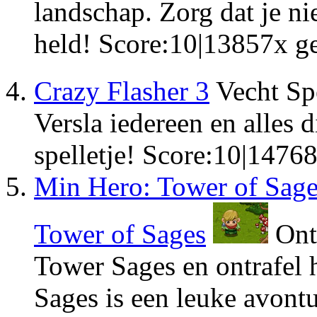
landschap. Zorg dat je ni
held!
Score:
10
|
13857
x g
Crazy Flasher 3
Vecht Sp
Versla iedereen en alles d
spelletje!
Score:
10
|
1476
Min Hero: Tower of Sage
Tower of Sages
Ont
Tower Sages en ontrafel 
Sages is een leuke avon