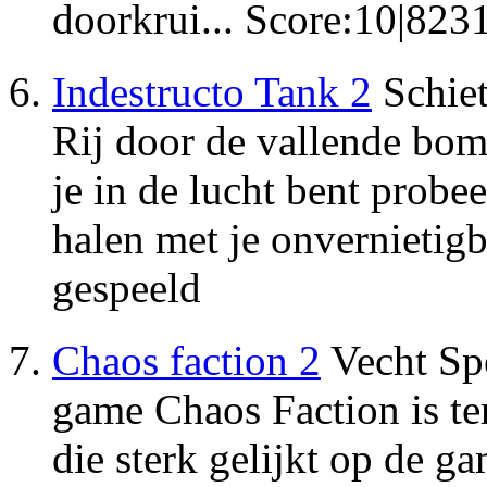
doorkrui...
Score:
10
|
823
Indestructo Tank 2
Schie
Rij door de vallende bom
je in de lucht bent probe
halen met je onvernietigb
gespeeld
Chaos faction 2
Vecht Sp
game Chaos Faction is te
die sterk gelijkt op de 