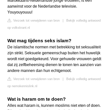
Marokkaans-Nederlandse jonge vrouwen, is een
aanwinst voor de Nederlandse televisie.
Youyouyouuu!
Verzoek tot verwijderen van bron
|
Bekijk volledig antwoord
op volkskrant.nl
Wat mag tijdens seks islam?
De islamitische normen met betrekking tot seksualiteit
zijn strikt. Seksuele gemeenschap buiten het huwelijk
wordt niet goedgekeurd. Voor gehuwde vrouwen geldt
dat zij zelfbeheersing dienen te tonen ten aanzien van
andere mannen dan hun echtgenoot.
Verzoek tot verwijderen van bron
|
Bekijk volledig antwoord
op nemokennislink.nl
Wat is haram om te doen?
Alles wat haram is, kunnen moslims niet eten of doen.