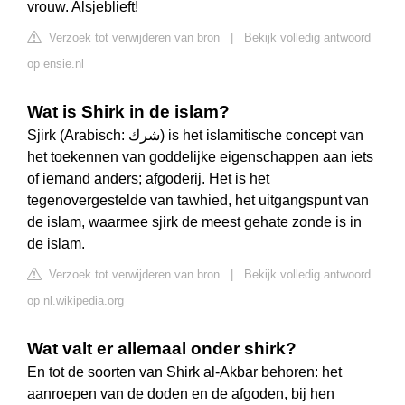
vrouw. Alsjeblieft!
Verzoek tot verwijderen van bron
|
Bekijk volledig antwoord
op ensie.nl
Wat is Shirk in de islam?
Sjirk (Arabisch: شرك) is het islamitische concept van
het toekennen van goddelijke eigenschappen aan iets
of iemand anders; afgoderij. Het is het
tegenovergestelde van tawhied, het uitgangspunt van
de islam, waarmee sjirk de meest gehate zonde is in
de islam.
Verzoek tot verwijderen van bron
|
Bekijk volledig antwoord
op nl.wikipedia.org
Wat valt er allemaal onder shirk?
En tot de soorten van Shirk al-Akbar behoren: het
aanroepen van de doden en de afgoden, bij hen