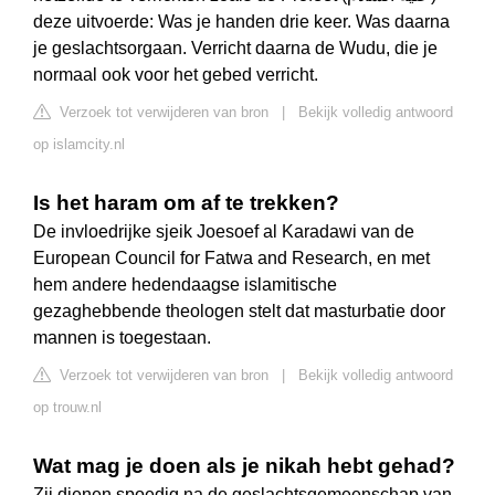
deze uitvoerde: Was je handen drie keer. Was daarna
je geslachtsorgaan. Verricht daarna de Wudu, die je
normaal ook voor het gebed verricht.
Verzoek tot verwijderen van bron
|
Bekijk volledig antwoord
op islamcity.nl
Is het haram om af te trekken?
De invloedrijke sjeik Joesoef al Karadawi van de
European Council for Fatwa and Research, en met
hem andere hedendaagse islamitische
gezaghebbende theologen stelt dat masturbatie door
mannen is toegestaan.
Verzoek tot verwijderen van bron
|
Bekijk volledig antwoord
op trouw.nl
Wat mag je doen als je nikah hebt gehad?
Zij dienen spoedig na de geslachtsgemeenschap van