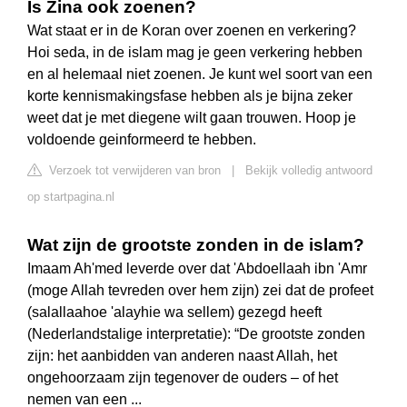
Is Zina ook zoenen?
Wat staat er in de Koran over zoenen en verkering?
Hoi seda, in de islam mag je geen verkering hebben
en al helemaal niet zoenen. Je kunt wel soort van een
korte kennismakingsfase hebben als je bijna zeker
weet dat je met diegene wilt gaan trouwen. Hoop je
voldoende geinformeerd te hebben.
Verzoek tot verwijderen van bron
|
Bekijk volledig antwoord
op startpagina.nl
Wat zijn de grootste zonden in de islam?
Imaam Ah'med leverde over dat 'Abdoellaah ibn 'Amr
(moge Allah tevreden over hem zijn) zei dat de profeet
(salallaahoe 'alayhie wa sellem) gezegd heeft
(Nederlandstalige interpretatie): “De grootste zonden
zijn: het aanbidden van anderen naast Allah, het
ongehoorzaam zijn tegenover de ouders – of het
nemen van een ...