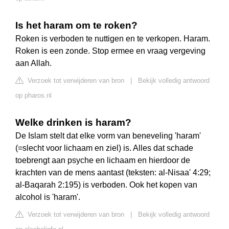
Is het haram om te roken?
Roken is verboden te nuttigen en te verkopen. Haram.
Roken is een zonde. Stop ermee en vraag vergeving
aan Allah.
Verzoek tot verwijderen van bron
|
Bekijk volledig antwoord
op pharos.nl
Welke drinken is haram?
De Islam stelt dat elke vorm van beneveling 'haram'
(=slecht voor lichaam en ziel) is. Alles dat schade
toebrengt aan psyche en lichaam en hierdoor de
krachten van de mens aantast (teksten: al-Nisaa' 4:29;
al-Baqarah 2:195) is verboden. Ook het kopen van
alcohol is 'haram'.
Verzoek tot verwijderen van bron
|
Bekijk volledig antwoord