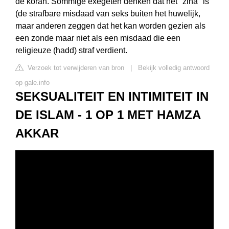
de koran. Sommige exegeten denken dat het "zina" is
(de strafbare misdaad van seks buiten het huwelijk,
maar anderen zeggen dat het kan worden gezien als
een zonde maar niet als een misdaad die een
religieuze (hadd) straf verdient.
Verzoek tot verwijderen van bron
|
Bekijk volledig antwoord
op gale.info
SEKSUALITEIT EN INTIMITEIT IN
DE ISLAM - 1 OP 1 MET HAMZA
AKKAR