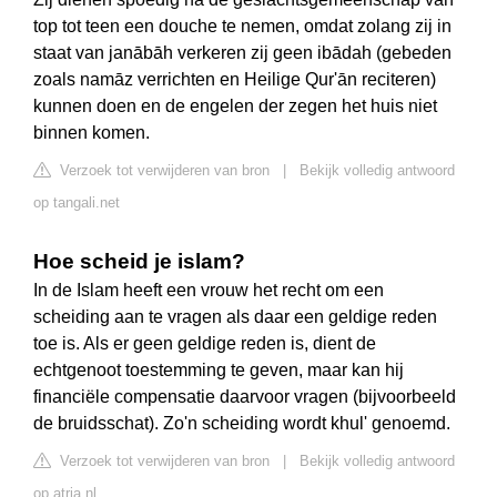
top tot teen een douche te nemen, omdat zolang zij in
staat van janābāh verkeren zij geen ibādah (gebeden
zoals namāz verrichten en Heilige Qur'ān reciteren)
kunnen doen en de engelen der zegen het huis niet
binnen komen.
Verzoek tot verwijderen van bron
|
Bekijk volledig antwoord
op tangali.net
Hoe scheid je islam?
In de Islam heeft een vrouw het recht om een
scheiding aan te vragen als daar een geldige reden
toe is. Als er geen geldige reden is, dient de
echtgenoot toestemming te geven, maar kan hij
financiële compensatie daarvoor vragen (bijvoorbeeld
de bruidsschat). Zo'n scheiding wordt khul' genoemd.
Verzoek tot verwijderen van bron
|
Bekijk volledig antwoord
op atria.nl