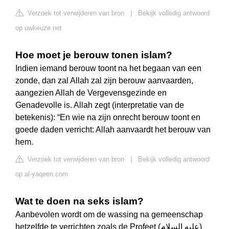
Verzoek tot verwijderen van bron
|
Bekijk volledig antwoord
op uwkeuze.net
Hoe moet je berouw tonen islam?
Indien iemand berouw toont na het begaan van een
zonde, dan zal Allah zal zijn berouw aanvaarden,
aangezien Allah de Vergevensgezinde en
Genadevolle is. Allah zegt (interpretatie van de
betekenis): “En wie na zijn onrecht berouw toont en
goede daden verricht: Allah aanvaardt het berouw van
hem.
Verzoek tot verwijderen van bron
|
Bekijk volledig antwoord
op al-yaqeen.com
Wat te doen na seks islam?
Aanbevolen wordt om de wassing na gemeenschap
hetzelfde te verrichten zoals de Profeet (عليه السلام)