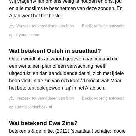
Wij vragen Allah om ons veilig te houden en ons, jou
en alle moslims te beschermen van deze zonden. En
Allah weet het het beste.
Verzoek tot verwijderen van bron
|
Bekijk volledig antwoord
op al-yaqeen.com
Wat betekent Ouleh in straattaal?
Ouleh wordt als antwoord gegeven aan iemand die
een wens, een plan of een verwachting heeft
uitgedrukt, en dan aanduidende dat hij zich met ijdele
hoop vleit, in de zin van och kom / 't mocht wat! Maar
het betekent ook gewoon 'zij' in het Arabisch.
Verzoek tot verwijderen van bron
|
Bekijk volledig antwoord
op straatwoordenboek.nl
Wat betekend Ewa Zina?
betekenis & definitie. (2012) (straattaal) schatje; mooie