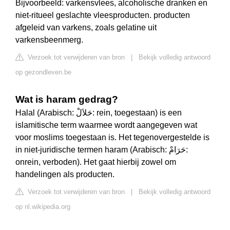
Bijvoorbeeld: varkensvlees, alcoholische dranken en
niet-ritueel geslachte vleesproducten. producten
afgeleid van varkens, zoals gelatine uit
varkensbeenmerg.
Verzoek tot verwijderen van bron
|
Bekijk volledig antwoord
op gezondleven.be
Wat is haram gedrag?
Halal (Arabisch: حَلاَلْ: rein, toegestaan) is een
islamitische term waarmee wordt aangegeven wat
voor moslims toegestaan is. Het tegenovergestelde is
in niet-juridische termen haram (Arabisch: حَرَامْ:
onrein, verboden). Het gaat hierbij zowel om
handelingen als producten.
Verzoek tot verwijderen van bron
|
Bekijk volledig antwoord
op nl.wikipedia.org