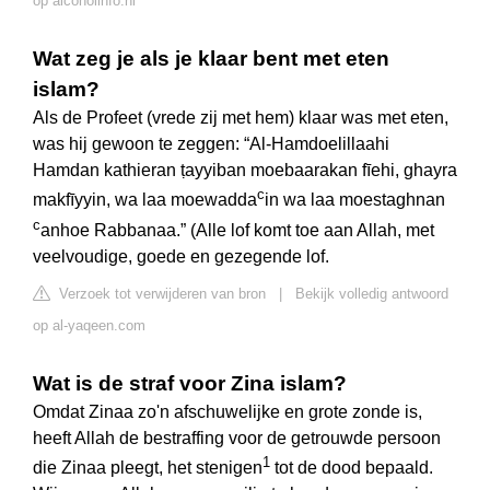
op alcoholinfo.nl
Wat zeg je als je klaar bent met eten
islam?
Als de Profeet (vrede zij met hem) klaar was met eten,
was hij gewoon te zeggen: “Al-Hamdoelillaahi
Hamdan kathieran ṭayyiban moebaarakan fīehi, ghayra
c
makfīyyin, wa laa moewadda
in wa laa moestaghnan
c
anhoe Rabbanaa.” (Alle lof komt toe aan Allah, met
veelvoudige, goede en gezegende lof.
Verzoek tot verwijderen van bron
|
Bekijk volledig antwoord
op al-yaqeen.com
Wat is de straf voor Zina islam?
Omdat Zinaa zo'n afschuwelijke en grote zonde is,
heeft Allah de bestraffing voor de getrouwde persoon
1
die Zinaa pleegt, het stenigen
tot de dood bepaald.