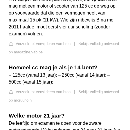
mag met een motor of scooter van 125 cc de weg op,
op voorwaarde dat die een vermogen heeft van
maximaal 15 pk (11 kW). Wie zijn rijbewijs B na mei
2011 haalde, moet eerst vier uur scholing (zonder
examen) volgen.
Verzoek tot verwijderen van bron
|
Bekijk volledig antwoord
op magazine.vab.be
Hoeveel cc mag je als je 14 bent?
– 125cc (vanaf 13 jaar); – 250cc (vanaf 14 jaar); –
500cc (vanaf 15 jaar);
Verzoek tot verwijderen van bron
|
Bekijk volledig antwoord
op mcruurlo.nl
Welke motor 21 jaar?
De leeftijd om examen te doen voor de zware