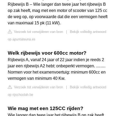
Rijbewijs B – Wie langer dan twee jaar het rijbewijs B
op zak heeft, mag met een motor of scooter van 125 cc
de weg op, op voorwaarde dat die een vermogen heeft
van maximaal 15 pk (11 kW).
Verzoek tot verwijderen van bron
|
Bekijk volledig antwoord
op apuntateuna.es
Welk rijbewijs voor 600cc motor?
Rijbewijs A, vanaf 24 jaar of 22 jaar indien je reeds 2
jaar een rijbewijs A2 hebt: onbeperkt vermogen. …….
Normen voor het examenvoertuig: minimum 600cc en
vermogen van minimum 40 Kw.
Verzoek tot verwijderen van bron
|
Bekijk volledig antwoord
op rijschoolah.be
Wie mag met een 125CC rijden?
Wie langer dan twee jaar het rijbewijs B op zak heeft,