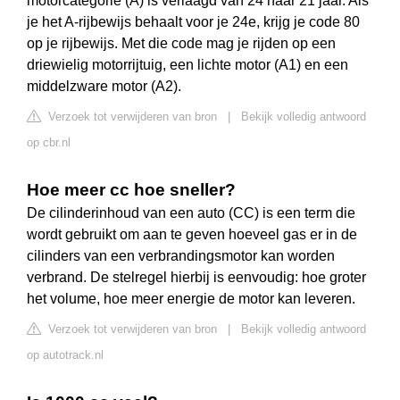
motorcategorie (A) is verlaagd van 24 naar 21 jaar. Als
je het A-rijbewijs behaalt voor je 24e, krijg je code 80
op je rijbewijs. Met die code mag je rijden op een
driewielig motorrijtuig, een lichte motor (A1) en een
middelzware motor (A2).
Verzoek tot verwijderen van bron
|
Bekijk volledig antwoord
op cbr.nl
Hoe meer cc hoe sneller?
De cilinderinhoud van een auto (CC) is een term die
wordt gebruikt om aan te geven hoeveel gas er in de
cilinders van een verbrandingsmotor kan worden
verbrand. De stelregel hierbij is eenvoudig: hoe groter
het volume, hoe meer energie de motor kan leveren.
Verzoek tot verwijderen van bron
|
Bekijk volledig antwoord
op autotrack.nl