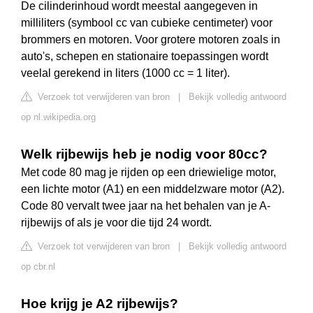
De cilinderinhoud wordt meestal aangegeven in
milliliters (symbool cc van cubieke centimeter) voor
brommers en motoren. Voor grotere motoren zoals in
auto's, schepen en stationaire toepassingen wordt
veelal gerekend in liters (1000 cc = 1 liter).
Verzoek tot verwijderen van bron
|
Bekijk volledig antwoord
op nl.wikipedia.org
Welk rijbewijs heb je nodig voor 80cc?
Met code 80 mag je rijden op een driewielige motor,
een lichte motor (A1) en een middelzware motor (A2).
Code 80 vervalt twee jaar na het behalen van je A-
rijbewijs of als je voor die tijd 24 wordt.
Verzoek tot verwijderen van bron
|
Bekijk volledig antwoord
op cbr.nl
Hoe krijg je A2 rijbewijs?