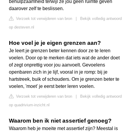
behulpzaamheid terwijl ze jou geen ruimte geven
daarover zelf te beslissen.
Verzoek tot verwijderen van bron
|
Bekijk volledig antwoord
op desteven.nl
Hoe voel je je eigen grenzen aan?
Je leert je grenzen beter kennen door ze te leren
voelen. Door op te merken dat iets wat de ander doet
of zegt onprettig voor jou aanvoelt. Gevoelens
openbaren zich in je lijf, vooral in je romp: bij je
hartstreek, buik of schouders. Om je grenzen beter te
voelen, 'moet' je eerst beter leren voelen.
Verzoek tot verwijderen van bron
|
Bekijk volledig antwoord
op quadrivium-inzicht.nl
Waarom ben ik niet assertief genoeg?
Waarom heb je moeite met assertief zijn? Meestal is