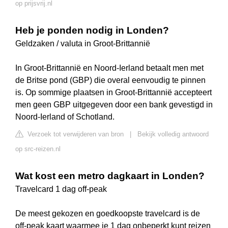
op prijsvrij.nl
Heb je ponden nodig in Londen?
Geldzaken / valuta in Groot-Brittannië
In Groot-Brittannië en Noord-Ierland betaalt men met
de Britse pond (GBP) die overal eenvoudig te pinnen
is. Op sommige plaatsen in Groot-Brittannië accepteert
men geen GBP uitgegeven door een bank gevestigd in
Noord-Ierland of Schotland.
Verzoek tot verwijderen van bron
|
Bekijk volledig antwoord
op src-reizen.nl
Wat kost een metro dagkaart in Londen?
Travelcard 1 dag off-peak
De meest gekozen en goedkoopste travelcard is de
off-peak kaart waarmee je 1 dag onbeperkt kunt reizen