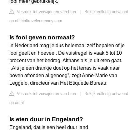
fooi meer gebruikelijk.
Verzoek tot verwijderen van bron
|
Bekijk volledig antwoord
op officialtravelcompany.com
Is fooi geven normaal?
In Nederland mag je dus helemaal zelf bepalen of je
fooi geeft en hoeveel. De vuistregel is vaak 5 tot 10
procent van het bedrag. Althans als je uit eten gaat.
,,Als je een drankje doet op het terras is vaak naar
boven afronden al genoeg”, zegt Anne-Marie van
Leggelo, directeur van Het Etiquette Bureau.
Verzoek tot verwijderen van bron
|
Bekijk volledig antwoord
op ad.nl
Is eten duur in Engeland?
Engeland, dat is een heel duur land