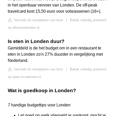
in het openbaar vervoer van Londen. De off-peak
travelcard kost 15,50 euro voor volwassenen (16+).
Verzoek tot verwijderen van bron
|
Bekijk volledig antwoord
op allesoverlonden.nl
Is eten in Londen duur?
Gemiddeld is de het budget om in een restaurant te
eten in Londen zo'n 27% duurder in vergelijking met
Nederland.
Verzoek tot verwijderen van bron
|
Bekijk volledig antwoord
op waar-en-wanneer.nl
Wat is goedkoop in Londen?
7 handige budgettips voor Londen
Let goed op welk vliegveld je aankomt, mocht je