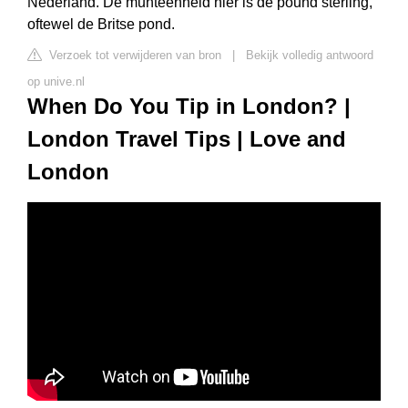
Nederland. De munteenheid hier is de pound sterling,
oftewel de Britse pond.
Verzoek tot verwijderen van bron
|
Bekijk volledig antwoord
op unive.nl
When Do You Tip in London? |
London Travel Tips | Love and
London