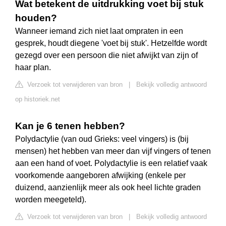
Wat betekent de uitdrukking voet bij stuk
houden?
Wanneer iemand zich niet laat ompraten in een
gesprek, houdt diegene 'voet bij stuk'. Hetzelfde wordt
gezegd over een persoon die niet afwijkt van zijn of
haar plan.
Verzoek tot verwijderen van bron
|
Bekijk volledig antwoord
op historiek.net
Kan je 6 tenen hebben?
Polydactylie (van oud Grieks: veel vingers) is (bij
mensen) het hebben van meer dan vijf vingers of tenen
aan een hand of voet. Polydactylie is een relatief vaak
voorkomende aangeboren afwijking (enkele per
duizend, aanzienlijk meer als ook heel lichte graden
worden meegeteld).
Verzoek tot verwijderen van bron
|
Bekijk volledig antwoord