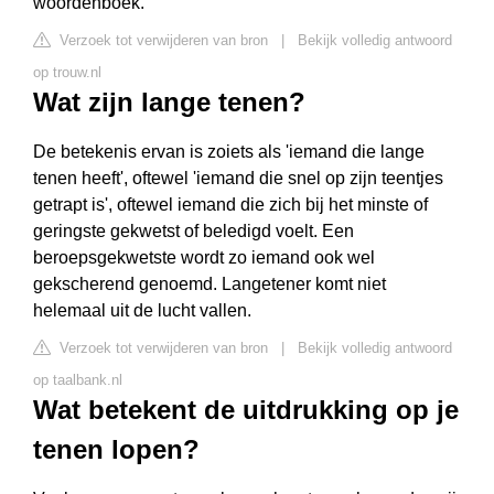
woordenboek.
Verzoek tot verwijderen van bron
|
Bekijk volledig antwoord
op trouw.nl
Wat zijn lange tenen?
De betekenis ervan is zoiets als 'iemand die lange
tenen heeft', oftewel 'iemand die snel op zijn teentjes
getrapt is', oftewel iemand die zich bij het minste of
geringste gekwetst of beledigd voelt. Een
beroepsgekwetste wordt zo iemand ook wel
gekscherend genoemd. Langetener komt niet
helemaal uit de lucht vallen.
Verzoek tot verwijderen van bron
|
Bekijk volledig antwoord
op taalbank.nl
Wat betekent de uitdrukking op je
tenen lopen?