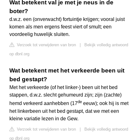
Wat betekent val je met je neus in de
boter?
d.w.z. een (onverwacht) fortuintje krijgen; vooral juist
komen als men ergens feest viert of smult; een
voordeelig huwelijk sluiten.
Verzoek tot verwijderen van bron
|
Bekijk volledig antwoord
op dbnl.org
Wat betekent met het verkeerde been uit
bed gestapt?
Met het verkeerde (of het linker-) been uit het bed
stappen, d.w.z. slecht gehumeurd zijn; zijn (zachte)
de
hemd verkeerd aanhebben (17
eeuw); ook hij is met
het linkerbeen uit het bed gestapt, dat we met een
kleine variatie lezen in de Gew.
Verzoek tot verwijderen van bron
|
Bekijk volledig antwoord
op dbnl.org