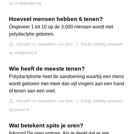
op nl.wikipedia.org
Hoeveel mensen hebben 6 tenen?
Ongeveer 1 tot 10 op de 3.000 mensen wordt met
polydactylie geboren.
Verzoek tot verwijderen van bron
|
Bekijk volledig antwoord
op erfelijkheid.nl
Wie heeft de meeste tenen?
Polydactylisme heet de aandoening waarbij een mens
wordt geboren met meer dan vijf vingers aan een hand
of tenen aan een voet.
Verzoek tot verwijderen van bron
|
Bekijk volledig antwoord
op parool.nl
Wat betekent spits je oren?
[idioom] De oren spitsen. Als je denkt dat er iets